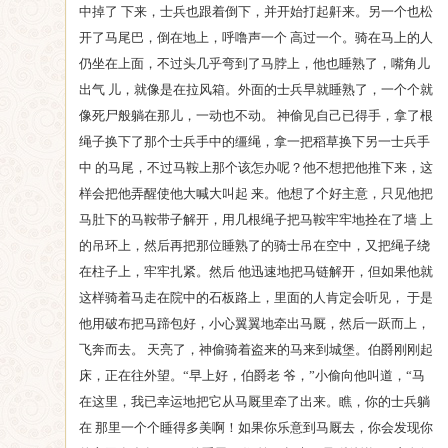
中掉了 下来，士兵也跟着倒下，并开始打起鼾来。另一个也松
开了马尾巴，倒在地上，呼噜声一个 高过一个。骑在马上的人
仍坐在上面，不过头几乎弯到了马脖上，他也睡熟了，嘴角儿
出气 儿，就像是在拉风箱。外面的士兵早就睡熟了，一个个就
像死尸般躺在那儿，一动也不动。 神偷见自己已得手，拿了根
绳子换下了那个士兵手中的缰绳，拿一把稻草换下另一士兵手
中 的马尾，不过马鞍上那个该怎办呢？他不想把他推下来，这
样会把他弄醒使他大喊大叫起 来。他想了个好主意，只见他把
马肚下的马鞍带子解开，用几根绳子把马鞍牢牢地拴在了墙 上
的吊环上，然后再把那位睡熟了的骑士吊在空中，又把绳子绕
在柱子上，牢牢扎紧。然后 他迅速地把马链解开，但如果他就
这样骑着马走在院中的石板路上，里面的人肯定会听见， 于是
他用破布把马蹄包好，小心翼翼地牵出马厩，然后一跃而上，
飞奔而去。 天亮了，神偷骑着盗来的马来到城堡。伯爵刚刚起
床，正在往外望。“早上好，伯爵老 爷，”小偷向他叫道，“马
在这里，我已幸运地把它从马厩里牵了出来。瞧，你的士兵躺
在 那里一个个睡得多美啊！如果你乐意到马厩去，你会发现你