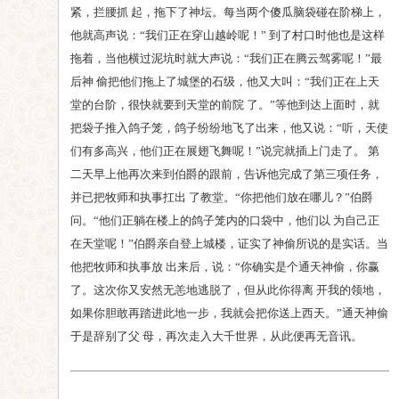
紧，拦腰抓 起，拖下了神坛。每当两个傻瓜脑袋碰在阶梯上，
他就高声说：“我们正在穿山越岭呢！” 到了村口时他也是这样
拖着，当他横过泥坑时就大声说：“我们正在腾云驾雾呢！”最
后神 偷把他们拖上了城堡的石级，他又大叫：“我们正在上天
堂的台阶，很快就要到天堂的前院 了。”等他到达上面时，就
把袋子推入鸽子笼，鸽子纷纷地飞了出来，他又说：“听，天使
们有多高兴，他们正在展翅飞舞呢！”说完就插上门走了。 第
二天早上他再次来到伯爵的跟前，告诉他完成了第三项任务，
并已把牧师和执事扛出 了教堂。“你把他们放在哪儿？”伯爵
问。“他们正躺在楼上的鸽子笼内的口袋中，他们以 为自己正
在天堂呢！”伯爵亲自登上城楼，证实了神偷所说的是实话。当
他把牧师和执事放 出来后，说：“你确实是个通天神偷，你赢
了。这次你又安然无恙地逃脱了，但从此你得离 开我的领地，
如果你胆敢再踏进此地一步，我就会把你送上西天。”通天神偷
于是辞别了父 母，再次走入大千世界，从此便再无音讯。