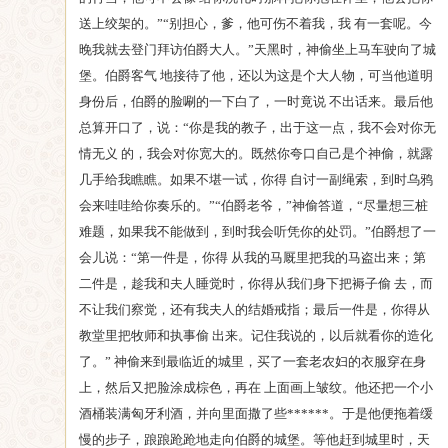
送上绞架的。”“别担心，爹，他可伤不着我，我 有一套呢。今
晚我就去登门拜访伯爵大人。”天黑时，神偷坐上马车驶向了城
堡。伯爵客气 地接待了他，还以为这是个大人物，可当他道明
身份后，伯爵的脸唰的一下白了，一时竟说 不出话来。最后他
总算开口了，说：“你是我的教子，出于这一点，我不会对你无
情无义 的，我会对你宽大的。既然你夸口自己是个神偷，就露
几手给我瞧瞧。如果不堪一试，你得 自讨一副绳索，到时乌鸦
会来哇哇给你奏乐的。”“伯爵老爷，”神偷答道，“尽量想三桩
难题，如果我不能做到，到时我会听凭你的处罚。”伯爵想了一
会儿说：“第一件是，你得 从我的马厩里把我的马盗出来；第
二件是，趁我和夫人睡觉时，你得从我们身下把褥子偷 去，而
不让我们察觉，还有我夫人的结婚戒指；最后一件是，你得从
教堂里把牧师和执事偷 出来。记住我说的，以后就看你的造化
了。” 神偷来到最临近的城里，买了一套老农妇的衣服穿在身
上，然后又把脸涂成棕色，再在 上面画上皱纹。他还把一个小
酒桶装满匈牙利酒，并向里面撒了些******。于是他便拖着缓
慢的步子，踉踉跄跄地走向伯爵的城堡。等他赶到城里时，天