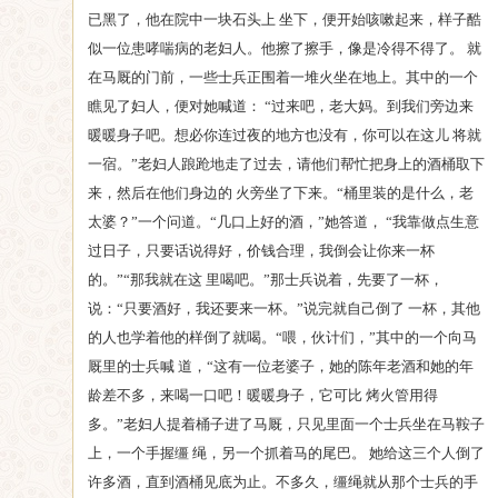
已黑了，他在院中一块石头上 坐下，便开始咳嗽起来，样子酷
似一位患哮喘病的老妇人。他擦了擦手，像是冷得不得了。 就
在马厩的门前，一些士兵正围着一堆火坐在地上。其中的一个
瞧见了妇人，便对她喊道： “过来吧，老大妈。到我们旁边来
暖暖身子吧。想必你连过夜的地方也没有，你可以在这儿 将就
一宿。”老妇人踉跄地走了过去，请他们帮忙把身上的酒桶取下
来，然后在他们身边的 火旁坐了下来。“桶里装的是什么，老
太婆？”一个问道。“几口上好的酒，”她答道， “我靠做点生意
过日子，只要话说得好，价钱合理，我倒会让你来一杯
的。”“那我就在这 里喝吧。”那士兵说着，先要了一杯，
说：“只要酒好，我还要来一杯。”说完就自己倒了 一杯，其他
的人也学着他的样倒了就喝。“喂，伙计们，”其中的一个向马
厩里的士兵喊 道，“这有一位老婆子，她的陈年老酒和她的年
龄差不多，来喝一口吧！暖暖身子，它可比 烤火管用得
多。”老妇人提着桶子进了马厩，只见里面一个士兵坐在马鞍子
上，一个手握缰 绳，另一个抓着马的尾巴。 她给这三个人倒了
许多酒，直到酒桶见底为止。不多久，缰绳就从那个士兵的手