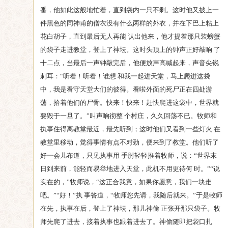
番，他如此这般地忙着，直到袋内一只不剩。这时他又披上一
件黑色的同神甫的僧衣没有什么两样的外衣，并在下巴上粘上
花白胡子，直到最后无人再能 认出他来，他才提着那只装螃蟹
的袋子走进教堂，登上了神坛。这时头顶上的钟声正好敲响 了
十二点，当最后一声钟敲完后，他便放声高喊起来，声音尖锐
刺耳：“听着！听着！谁想 和我一起进天堂，马上爬进这袋
中，我是看守天堂大们的彼得。看啦外面的死尸正在四处游
荡，拾着他们的尸骨。快来！快来！赶快爬进这袋中，世界就
要毁于一旦了。”叫声响彻整 个村庄，久久回荡不已。牧师和
执事住得离教堂最近，最先听到；这时他们又看到一些灯火 在
教堂里移动，觉得事情有点不对劲，便来到了教堂。他们听了
好一会儿布道，只见执事用 手肘轻轻推着牧师，说：“世界末
日到来前，能轻而易举地进入天堂，此机不用更待何 时。”“说
实在的，”牧师说，“这正合我意，如果你愿意，我们一块走
吧。”“好！”执 事答道，“牧师您先请，我随后就来。”于是牧师
在先，执事在后，登上了神坛，那儿神偷 正张开那只袋子。牧
师先爬了进去，接着执事也跟着进去了。神偷随即把袋口扎