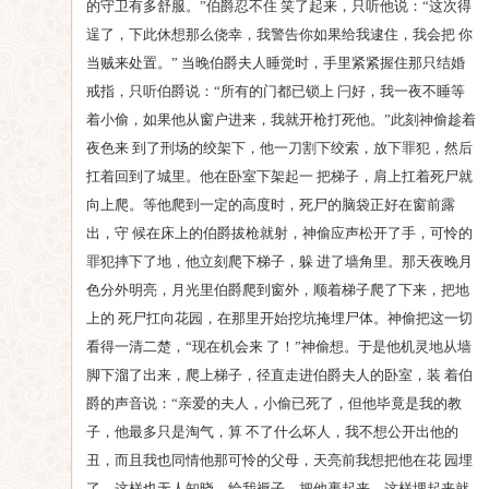
的守卫有多舒服。”伯爵忍不住 笑了起来，只听他说：“这次得
逞了，下此休想那么侥幸，我警告你如果给我逮住，我会把 你
当贼来处置。” 当晚伯爵夫人睡觉时，手里紧紧握住那只结婚
戒指，只听伯爵说：“所有的门都已锁上 闩好，我一夜不睡等
着小偷，如果他从窗户进来，我就开枪打死他。”此刻神偷趁着
夜色来 到了刑场的绞架下，他一刀割下绞索，放下罪犯，然后
扛着回到了城里。他在卧室下架起一 把梯子，肩上扛着死尸就
向上爬。等他爬到一定的高度时，死尸的脑袋正好在窗前露
出，守 候在床上的伯爵拔枪就射，神偷应声松开了手，可怜的
罪犯摔下了地，他立刻爬下梯子，躲 进了墙角里。那天夜晚月
色分外明亮，月光里伯爵爬到窗外，顺着梯子爬了下来，把地
上的 死尸扛向花园，在那里开始挖坑掩埋尸体。神偷把这一切
看得一清二楚，“现在机会来 了！”神偷想。于是他机灵地从墙
脚下溜了出来，爬上梯子，径直走进伯爵夫人的卧室，装 着伯
爵的声音说：“亲爱的夫人，小偷已死了，但他毕竟是我的教
子，他最多只是淘气，算 不了什么坏人，我不想公开出他的
丑，而且我也同情他那可怜的父母，天亮前我想把他在花 园埋
了，这样也无人知晓。给我褥子，把他裹起来，这样埋起来就