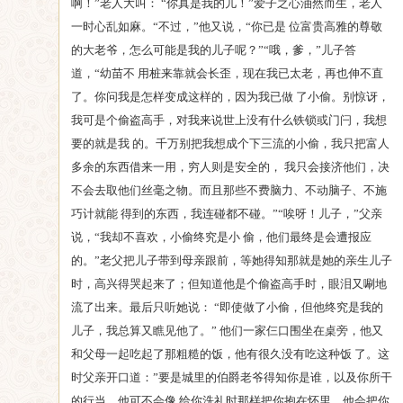
啊！”老人大叫： “你真是我的儿！”爱子之心油然而生，老人
一时心乱如麻。“不过，”他又说，“你已是 位富贵高雅的尊敬
的大老爷，怎么可能是我的儿子呢？”“哦，爹，”儿子答
道，“幼苗不 用桩来靠就会长歪，现在我已太老，再也伸不直
了。你问我是怎样变成这样的，因为我已做 了小偷。别惊讶，
我可是个偷盗高手，对我来说世上没有什么铁锁或门闩，我想
要的就是我 的。千万别把我想成个下三流的小偷，我只把富人
多余的东西借来一用，穷人则是安全的， 我只会接济他们，决
不会去取他们丝毫之物。而且那些不费脑力、不动脑子、不施
巧计就能 得到的东西，我连碰都不碰。”“唉呀！儿子，”父亲
说，“我却不喜欢，小偷终究是小 偷，他们最终是会遭报应
的。”老父把儿子带到母亲跟前，等她得知那就是她的亲生儿子
时，高兴得哭起来了；但知道他是个偷盗高手时，眼泪又唰地
流了出来。最后只听她说： “即使做了小偷，但他终究是我的
儿子，我总算又瞧见他了。” 他们一家仨口围坐在桌旁，他又
和父母一起吃起了那粗糙的饭，他有很久没有吃这种饭 了。这
时父亲开口道：”要是城里的伯爵老爷得知你是谁，以及你所干
的行当，他可不会像 给你洗礼时那样把你抱在怀里，他会把你