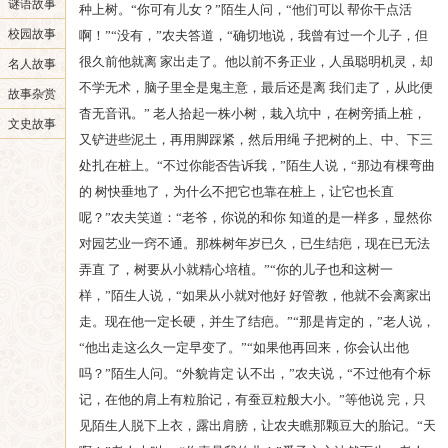
谜语故事
种上树。“你可有儿女？”陌生人问，“他们可以 帮你干点活
校园故事
啊！”“没有，”农夫答道，“确切地说，我曾有过一个儿子，但
很久前他就离 家出走了。他以前不务正业，人虽聪明机灵，却
名人故事
不学无术，脑子里全是鬼主意，最后还是离 我们走了，从此便
故事杂赏
杳无音讯。” 老人拾起一株小树，栽入坑中，在树旁插上桩，
文史故事
又铲进些泥土，再用脚踩紧，然后用绳 子把树的上、中、下三
处扎在桩上。“不过你能否告诉我，”陌生人说，“那边有棵弯曲
的 树快垂地了，为什么不把它也靠在桩上，让它也长直
呢？”农夫笑道：“老爷，你说的和你 知道的是一样多，显然你
对园艺业一窍不通。那株树年岁已久，已生结疤，现在已无法
弄直 了，树要从小就精心培植。”“你的儿子也和这树一
样，”陌生人说，“如果从小就对他好 好管教，他就不会离家出
走。现在他一定长硬，并生了结疤。”“那是肯定的，”老人说，
“他出走这么久一定早变了。”“如果他再回来，你会认出他
吗？”陌生人问。“外貌肯定 认不出，”农夫说，“不过他有个标
记，在他的肩上有粒胎记，有蚕豆粒般大小。”等他说 完，只
见陌生人脱下上衣，露出肩膀，让农夫瞧那颗豆大的胎记。“天