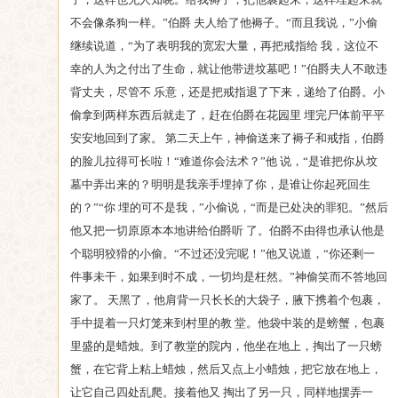
不会像条狗一样。”伯爵 夫人给了他褥子。“而且我说，”小偷
继续说道，“为了表明我的宽宏大量，再把戒指给 我，这位不
幸的人为之付出了生命，就让他带进坟墓吧！”伯爵夫人不敢违
背丈夫，尽管不 乐意，还是把戒指退了下来，递给了伯爵。小
偷拿到两样东西后就走了，赶在伯爵在花园里 埋完尸体前平平
安安地回到了家。 第二天上午，神偷送来了褥子和戒指，伯爵
的脸儿拉得可长啦！“难道你会法术？”他 说，“是谁把你从坟
墓中弄出来的？明明是我亲手埋掉了你，是谁让你起死回生
的？”“你 埋的可不是我，”小偷说，“而是已处决的罪犯。”然后
他又把一切原原本本地讲给伯爵听 了。伯爵不由得也承认他是
个聪明狡猾的小偷。“不过还没完呢！”他又说道，“你还剩一
件事未干，如果到时不成，一切均是枉然。”神偷笑而不答地回
家了。 天黑了，他肩背一只长长的大袋子，腋下携着个包裹，
手中提着一只灯笼来到村里的教 堂。他袋中装的是螃蟹，包裹
里盛的是蜡烛。到了教堂的院内，他坐在地上，掏出了一只螃
蟹，在它背上粘上蜡烛，然后又点上小蜡烛，把它放在地上，
让它自己四处乱爬。接着他又 掏出了另一只，同样地摆弄一