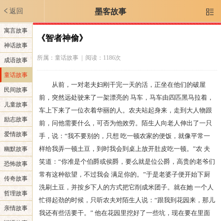
返回
墨客故事

寓言故事
《智者神偷》
神话故事
所属：
童话故事
| 阅读：1186次
成语故事
童话故事
从前，一对老夫妇刚干完一天的活，正坐在他们的破屋
民间故事
前，突然远处驶来了一架漂亮的 马车，马车由四匹黑马拉着，
儿童故事
车上下来了一位衣着华丽的人。农夫站起身来，走到大人物跟
励志故事
前，问他需要什么，可否为他效劳。陌生人向老人伸出了一只
爱情故事
手，说：“我不要别的，只想 吃一顿农家的便饭，就像平常一
样给我弄一顿土豆，到时我会到桌上放开肚皮吃一顿。”农 夫
幽默故事
笑道：“你准是个伯爵或侯爵，要么就是位公爵，高贵的老爷们
恐怖故事
常有这种欲望，不过我会 满足你的。”于是老婆子便开始下厨
传奇故事
洗刷土豆，并按乡下人的方式把它削成米团子。就在她 一个人
哲理故事
忙得起劲的时候，只听农夫对陌生人说：“跟我到花园来，那儿
亲情故事
我还有些活要干。” 他在花园里挖好了一些坑，现在要在里面