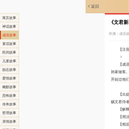
返回
寓言故事
《文君新
神话故事
所属：
成语
成语故事
童话故事
【注音】w
民间故事
>
儿童故事
【成
励志故事
孙家做客
爱情故事
开始过他们
幽默故事
【出
恐怖故事
赐文君侍者
传奇故事
【解
哲理故事
【用
亲情故事
【相近