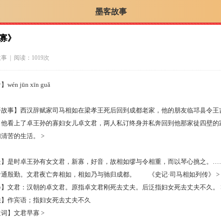
墨客故事
寡》
故事
| 阅读：1019次
én jūn xīn guǎ
语故事】西汉辞赋家司马相如在梁孝王死后回到成都老家，他的朋友临邛县令王
。他看上了卓王孙的寡妇女儿卓文君，两人私订终身并私奔回到他那家徒四壁的
清苦的生活。 >
处】是时卓王孙有女文君，新寡，好音，故相如缪与令相重，而以琴心挑之。…
通殷勤。文君夜亡奔相如，相如乃与驰归成都。 《史记·司马相如列传》 >
释】文君：汉朝的卓文君。原指卓文君刚死去丈夫。后泛指妇女死去丈夫不久。 
法】作宾语；指妇女死去丈夫不久
词】文君早寡 >