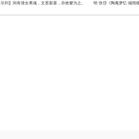
语示列】间有倩女离魂，文君新寡，亦效颦为之。 明·张岱《陶庵梦忆·烟雨