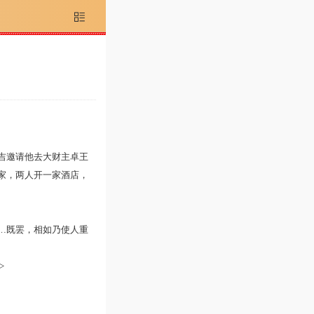

吉邀请他去大财主卓王
家，两人开一家酒店，
…既罢，相如乃使人重
>