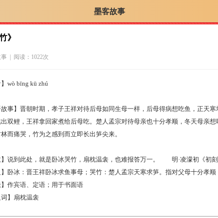
墨客故事
竹》
故事
| 阅读：1022次
wò bīng kū zhú
语故事】晋朝时期，孝子王祥对待后母如同生母一样，后母得病想吃鱼，正天寒
跳出双鲤，王祥拿回家煮给后母吃。楚人孟宗对待母亲也十分孝顺，冬天母亲想
竹林而痛哭，竹为之感到而立即长出笋尖来。
故】说到此处，就是卧冰哭竹，扇枕温衾，也难报答万一。 明·凌濛初《初刻
义】卧冰：晋王祥卧冰求鱼事母；哭竹：楚人孟宗天寒求笋。指对父母十分孝顺
法】作宾语、定语；用于书面语
义词】扇枕温衾