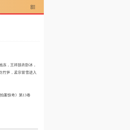

地冻，王祥脱衣卧冰，
吃竹笋，孟宗冒雪进入
拍案惊奇》第13卷