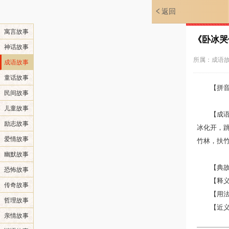
返回
寓言故事
《卧冰哭
神话故事
所属：
成语
成语故事
童话故事
【拼音】
民间故事
儿童故事
【成
励志故事
冰化开，
爱情故事
竹林，扶
幽默故事
【典
恐怖故事
【释
传奇故事
【用
哲理故事
【近
亲情故事