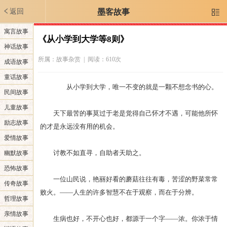
返回
墨客故事

寓言故事
《从小学到大学等8则》
神话故事
所属：
故事杂赏
| 阅读：610次
成语故事
童话故事
从小学到大学，唯一不变的就是一颗不想念书的心。
民间故事
儿童故事
天下最苦的事莫过于老是觉得自己怀才不遇，可能他所怀
励志故事
的才是永远没有用的机会。
爱情故事
讨教不如直寻，自助者天助之。
幽默故事
恐怖故事
一位山民说，艳丽好看的蘑菇往往有毒，苦涩的野菜常常
传奇故事
败火。——人生的许多智慧不在于观察，而在于分辨。
哲理故事
亲情故事
生病也好，不开心也好，都源于一个字——浓。你浓于情