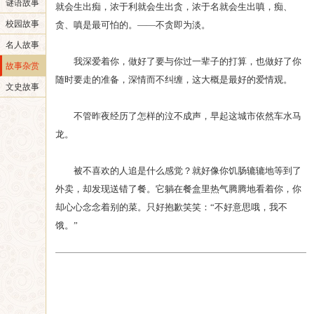
谜语故事
就会生出痴，浓于利就会生出贪，浓于名就会生出嗔，痴、
校园故事
贪、嗔是最可怕的。——不贪即为淡。
名人故事
我深爱着你，做好了要与你过一辈子的打算，也做好了你
故事杂赏
随时要走的准备，深情而不纠缠，这大概是最好的爱情观。
文史故事
不管昨夜经历了怎样的泣不成声，早起这城市依然车水马
龙。
被不喜欢的人追是什么感觉？就好像你饥肠辘辘地等到了
外卖，却发现送错了餐。它躺在餐盒里热气腾腾地看着你，你
却心心念念着别的菜。只好抱歉笑笑：“不好意思哦，我不
饿。”