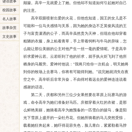
谜语故事
颠簸。高辛一见就爱上了她。但他却不知道如何引起她对自己
校园故事
的注意。
高辛双眼喷射出爱的火花，但他也知道，国王的女儿是不
名人故事
可能和一位马夫感情与关系，因为她的身边不乏英俊风流的王
故事杂赏
子与富贵潇洒的公子，而高辛虽然贵为天神，但现在他却穿着
文史故事
粗陋的衣服，身上粘着青草，手上带着饲料与牛马的异味，怎
么能让那位美丽的公主对他产生一丝一毫的爱情呢。于是高辛
祈求爱神云若。云若听到了他的祈求，就手执火炬飞到了他所
栖身的马厩旁。爱神对他说：“我将只给你一次机会，明天她将
到你的牧场上去赛马，你将有可能得到她。”说完她就消失在夜
空之中。高辛听后非常兴奋，不由得对着远去的爱神连连说着
感谢的话语。
第二天，庆都和另外三位少女果然要在草原上玩赛马的游
戏，命令高辛为她们准备好马匹。庆都穿着火红的衣裙，是那
么鲜艳美丽，她骑着高辛为她预备的一匹雪白的骏马，像是阳
光下雪原上盛开的一朵牡丹花。但她所骑着的马儿突然受惊，
载着她狂奔起来，她吓得花容失色，脸儿青白，紧紧勒着马脖