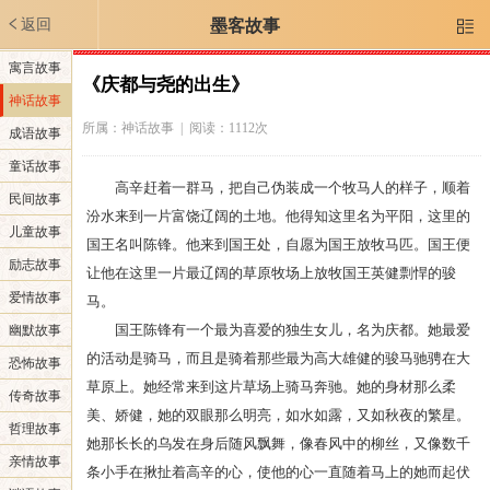
返回
墨客故事

寓言故事
《庆都与尧的出生》
神话故事
所属：
神话故事
| 阅读：1112次
成语故事
童话故事
高辛赶着一群马，把自己伪装成一个牧马人的样子，顺着
民间故事
汾水来到一片富饶辽阔的土地。他得知这里名为平阳，这里的
儿童故事
国王名叫陈锋。他来到国王处，自愿为国王放牧马匹。国王便
励志故事
让他在这里一片最辽阔的草原牧场上放牧国王英健剽悍的骏
爱情故事
马。
国王陈锋有一个最为喜爱的独生女儿，名为庆都。她最爱
幽默故事
的活动是骑马，而且是骑着那些最为高大雄健的骏马驰骋在大
恐怖故事
草原上。她经常来到这片草场上骑马奔驰。她的身材那么柔
传奇故事
美、娇健，她的双眼那么明亮，如水如露，又如秋夜的繁星。
哲理故事
她那长长的乌发在身后随风飘舞，像春风中的柳丝，又像数千
亲情故事
条小手在揪扯着高辛的心，使他的心一直随着马上的她而起伏