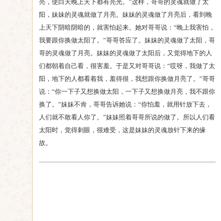
亮，使白天晚上天下都有亮光。”这样，哥哥的灵魂就做了太
阳，妹妹的灵魂就做了月亮。妹妹的灵魂做了月亮后，看到晚
上天下阴暗阴暗的，就害怕起来。她对哥哥说：“晚上我害怕，
我要跟你换做太阳了。”哥哥答应了。妹妹的灵魂做了太阳，哥
哥的灵魂做了月亮。妹妹的灵魂做了太阳后，又觉得地下的人
们都朝着自己看，很害羞。于是又对哥哥说：“哎呀，我做了太
阳，地下的人都看着我，羞得很，我想跟你换做月亮了。”哥哥
说：“你一下子又想换做太阳，一下子又想换做月亮，我不跟你
换了。”妹妹不肯，哥哥告诉她说：“你怕羞，就用针放下去，
人们就不敢看人你了。”妹妹照着哥哥所说的做了。所以人们看
太阳时，觉得刺眼，很难受，这是妹妹的灵魂放针下来的缘
故。