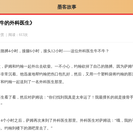
墨客故事
牛的外科医生》
杂赏
| 阅读：613次
膊4小时，接腿6小时，接头12小时——这位外科医生牛不牛？
萨姆和约翰一起外出去砍柴。一不小心，约翰砍掉了自己的胳膊。因为萨姆
得非常沉着。他迅速地帮约翰把伤口包扎好，然后，又用一个塑料袋将约翰的那
它和约翰一起送到了一名外科医生那里。
看了看，然后对萨姆说：“你们找到我真是太幸运了！我最擅长的就是接骨手
”
个小时之后，萨姆再次来到了外科医生那里。外科医生对萨姆说：“哦，我的
。约翰到楼下的酒吧里去了。”