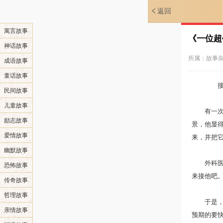
返回
寓言故事
《一位超
神话故事
所属：
故事
成语故事
童话故事
接胳
民间故事
儿童故事
有一次，
励志故事
景，他显
爱情故事
来，并把
幽默故事
外科医生
恐怖故事
来接他吧。
传奇故事
哲理故事
于是，4
亲情故事
预期的要快