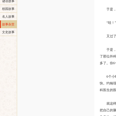
谜语故事
校园故事
于是，萨
名人故事
“哇！”
故事杂赏
文史故事
又过了几
于是，萨
了那位外
多了。你6
6个小时
快。约翰现
科医生的医
就这样，
把自己的