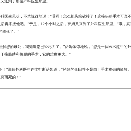
起又送到了那位外科医生那里。
医生见状，不禁惊讶地说：“哎呀！怎么把头给砍掉了！这接头的手术可真不
之后再来接他吧。”于是，12个小时之后，萨姆又来到了外科医生那里。“哦，真
约翰死了。”
解您的难处，我知道您已经尽力了。”萨姆体谅地说，“您是一位医术超牛的外
同于接胳膊和接腿的手术，它的难度更大。”
！”那位外科医生连忙打断萨姆道，“约翰的死因并不是由于手术难做的缘故。
息而死的！”