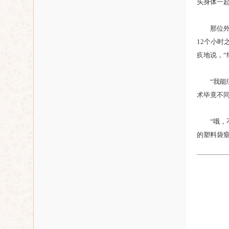
头身体一
那位外科
12个小时
疚地说，“
“我能理
术毕竟不
“哦，不
的塑料袋窒