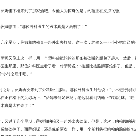
姆也下楼来到了那家酒吧。令他大为惊奇的是，约翰正在投掷飞镖。
萨姆想道，“那位外科医生的医术真是太高明了！”
个星期，萨姆和约翰又一起外出去打柴。这一次，约翰又一不小心把自己的
姆又像上次一样，用一个塑料袋把约翰的那条被砍断的腿包了起来，然后，
科医生那里。那位外科医生看了看，对萨姆说：“接腿比接胳膊要难多了。但是，
个小时之后来吧。”
之后，萨姆再次来到了外科医生那里。那位外科医生对他说：“手术进行得很
在正在楼下的足球场上。”萨姆来到足球场，老远就看到约翰正在踢足球。“哇！
术真是太神奇了！”
又过了几个星期，萨姆和约翰又一起外出去砍柴。但是，这次，约翰闯的祸
脑袋给砍掉了。而萨姆呢，还是像前两次一样，用一个塑料袋把约翰的脑袋给包