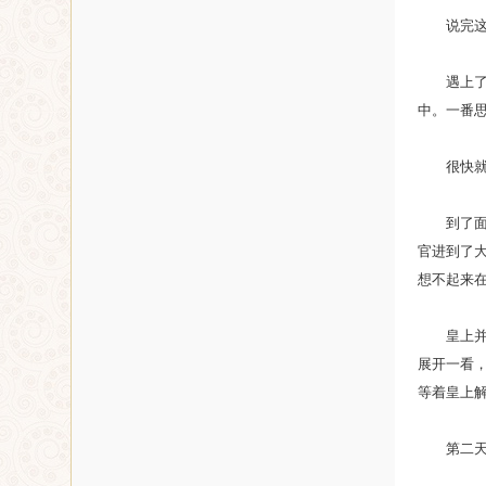
说完这句
遇上了这
中。一番
很快就到
到了面见
官进到了
想不起来
皇上并没
展开一看
等着皇上
第二天，