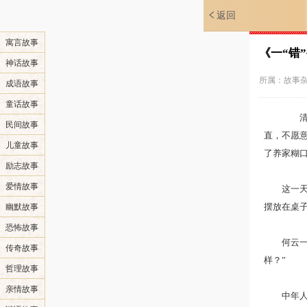
返回
寓言故事
《一“错
神话故事
所属：
故事
成语故事
童话故事
清朝
民间故事
直，不愿
儿童故事
了养家糊
励志故事
爱情故事
这一天，
摆放在桌子
幽默故事
恐怖故事
何云一听
传奇故事
样？”
哲理故事
亲情故事
中年人听