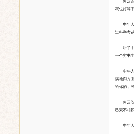
何云的脸
我也好等下
中年人见
过科举考
听了中年
一个穷书生
中年人说
满地阁方
给你的，等
何云吃了
己素不相
中年人看