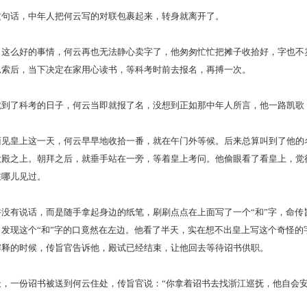
话，中年人把何云写的对联包裹起来，转身就离开了。
么好的事情，何云再也无法静心卖字了，他匆匆忙忙把摊子收拾好，字也不
思索后，当下决定在家用心读书，等科考时前去报名，再搏一次。
了科考的日子，何云当即就报了名，没想到正如那中年人所言，他一路凯歌
皇上这一天，何云早早地收拾一番，就在午门外等候。后来总算叫到了他的
大殿之上。朝拜之后，就垂手站在一旁，等着皇上考问。他偷眼看了看皇上，觉
在哪儿见过。
有说话，而是随手拿起身边的纸笔，刷刷点点在上面写了一个“和”字，命传
，发现这个“和”字的口竟然在左边。他看了半天，实在想不出皇上写这个奇怪的
解释的时候，传旨官告诉他，殿试已经结束，让他回去等待诏书供职。
一份诏书被送到何云住处，传旨官说：“你拿着诏书去找浙江巡抚，他自会安