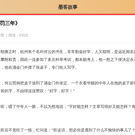
墨客故事
”罚三年》
杂赏
| 阅读：630次
雍正时，杭州有个名叫何云的书生，非常勤奋好学，人又聪明，是远近闻名
意攀附权贵，因此一连参加了多次科举考试，都未能考上，他一怒之下便决定永
口，他在涌金门外摆了张桌子，专门给人写字。
何云照例把桌子放到了涌金门外坐定。一个衣着华丽的中年人在他的桌子前
前的字，不由得连连赞叹：“好字，好字！”
，瞟了中年人一眼，不以为然地说：“字好能怎样？文章写得好又能怎样？有
后不觉吃了一惊，忙问道：“听这话，想必你是遇到了什么不愉快的事儿了？