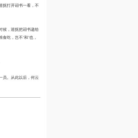
巡抚打开诏书一看，不
时候，巡抚把诏书递给
食吃，岂不‘和’也，
。
一员。从此以后，何云