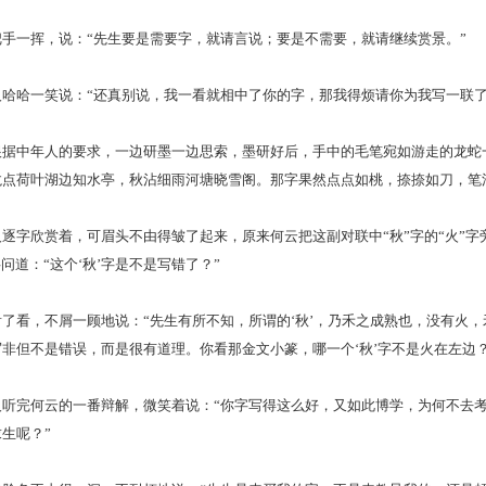
一挥，说：“先生要是需要字，就请言说；要是不需要，就请继续赏景。”
哈一笑说：“还真别说，我一看就相中了你的字，那我得烦请你为我写一联了
中年人的要求，一边研墨一边思索，墨研好后，手中的毛笔宛如游走的龙蛇
龙点荷叶湖边知水亭，秋沾细雨河塘晓雪阁。那字果然点点如桃，捺捺如刀，笔
字欣赏着，可眉头不由得皱了起来，原来何云把这副对联中“秋”字的“火”字
字问道：“这个‘秋’字是不是写错了？”
看，不屑一顾地说：“先生有所不知，所谓的‘秋’，乃禾之成熟也，没有火，
非但不是错误，而是很有道理。你看那金文小篆，哪一个‘秋’字不是火在左边？
完何云的一番辩解，微笑着说：“你字写得这么好，又如此博学，为何不去考
生呢？”