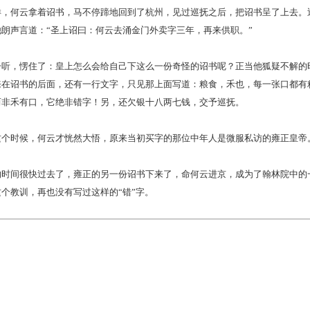
何云拿着诏书，马不停蹄地回到了杭州，见过巡抚之后，把诏书呈了上去。
朗声言道：“圣上诏曰：何云去涌金门外卖字三年，再来供职。”
，愣住了：皇上怎么会给自己下这么一份奇怪的诏书呢？正当他狐疑不解的
在诏书的后面，还有一行文字，只见那上面写道：粮食，禾也，每一张口都有粮
而非禾有口，它绝非错字！另，还欠银十八两七钱，交予巡抚。
时候，何云才恍然大悟，原来当初买字的那位中年人是微服私访的雍正皇帝
间很快过去了，雍正的另一份诏书下来了，命何云进京，成为了翰林院中的
个教训，再也没有写过这样的“错”字。