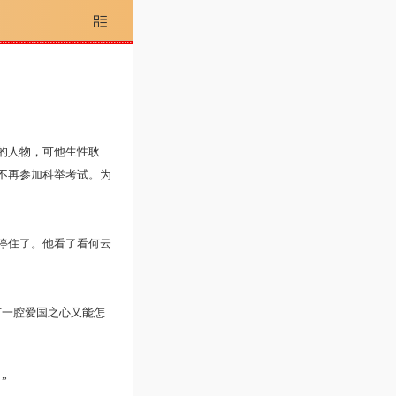

的人物，可他生性耿
不再参加科举考试。为
停住了。他看了看何云
一腔爱国之心又能怎
”