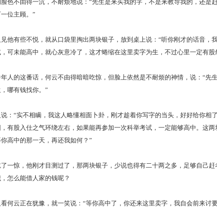
色不由得一沉，不耐烦地说：“先生是来买我的字，不是来教导我的，还是赶
一位主顾。”
他有些不悦，就从口袋里掏出两块银子，放到桌上说：“听你刚才的话音，我
试，可未能高中，就心灰意冷了，这才蜷缩在这里卖字为生，不过心里一定有股
人的这番话，何云不由得暗暗吃惊，但脸上依然是不耐烦的神情，说：“先生
，哪有钱找你。”
：“实不相瞒，我这人略懂相面卜卦，刚才趁着你写字的当头，好好给你相了
圆，有股入仕之气环绕左右，如果能再参加一次科举考试，一定能够高中。这两
你高中的那一天，再还我如何？”
一惊，他刚才目测过了，那两块银子，少说也得有二十两之多，足够自己赶
识，怎么能借人家的钱呢？
何云正在犹豫，就一笑说：“等你高中了，你还来这里卖字，我自会前来讨要