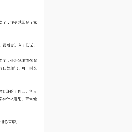
卖了，转身就回到了家
，最后竟进入了殿试。
名字，他赶紧随着传旨
得似曾相识，可一时又
旨官递给了何云。何云
字有什么意思。正当他
排你官职。”