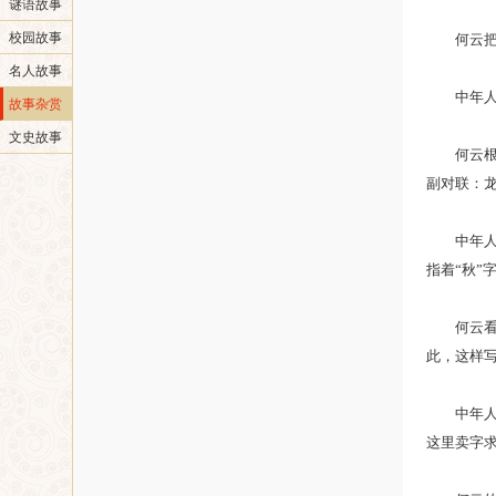
谜语故事
校园故事
何云把手
名人故事
中年人哈
故事杂赏
文史故事
何云根据
副对联：
中年人逐
指着“秋”
何云看了
此，这样写
中年人听
这里卖字求