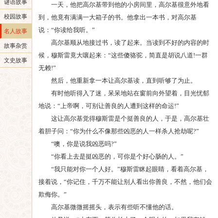
谜语故事
一天，他把高尔基带到他的小房间里，高尔基很意外地看
校园故事
到，他竟有满满一大箱子的书。他拿出一本书，对高尔基
说：“你读给我听。”
名人故事
高尔基顺从地接过书，读了起来。当读到不好的内容的时
故事杂赏
候，穆斯雷竟大嚷起来：“这些傻骆驼，简直是胡说八道!一群
文史故事
无赖!”
然后，他重新拿一本让高尔基读，直到听够了为止。
有时他听得入了迷，呆呆地站在窗前向外望着，目光忧郁
地说：“上帝啊，可别让善良的人遭到这样的命运!”
这让高尔基觉得穆斯雷是个挺善良的人，于是，高尔基壮
着胆子问：“你为什么不像那些凶恶的人一样杀人抢劫呢?”
“噢，你是说我凶恶吗?”
“你看上去是挺凶恶的，可你是个好心肠的人。”
“我只能对你一个人好。”穆斯雷眯起眼睛，看着高尔基，
接着说，“你记住，千万不能让别人看出你善良，不然，他们会
欺侮你。”
高尔基微微摇摇头，表示有些听不懂他的话。