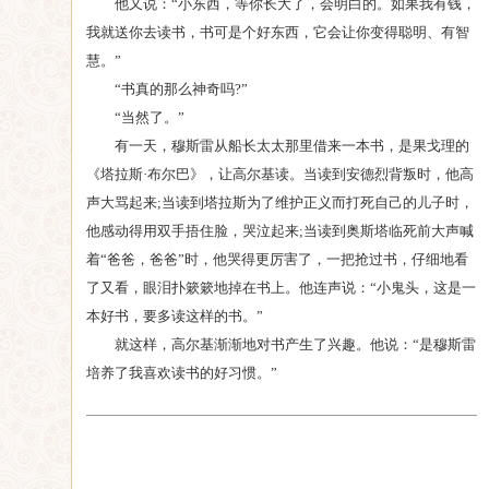
他又说：“小东西，等你长大了，会明白的。如果我有钱，
我就送你去读书，书可是个好东西，它会让你变得聪明、有智
慧。”
“书真的那么神奇吗?”
“当然了。”
有一天，穆斯雷从船长太太那里借来一本书，是果戈理的
《塔拉斯·布尔巴》，让高尔基读。当读到安德烈背叛时，他高
声大骂起来;当读到塔拉斯为了维护正义而打死自己的儿子时，
他感动得用双手捂住脸，哭泣起来;当读到奥斯塔临死前大声喊
着“爸爸，爸爸”时，他哭得更厉害了，一把抢过书，仔细地看
了又看，眼泪扑簌簌地掉在书上。他连声说：“小鬼头，这是一
本好书，要多读这样的书。”
就这样，高尔基渐渐地对书产生了兴趣。他说：“是穆斯雷
培养了我喜欢读书的好习惯。”