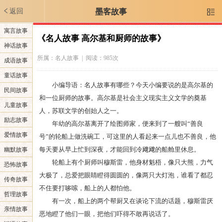
返回
墨客故事

寓言故事
《名人故事 高尔基和厨师的故事》
神话故事
所属：
名人故事
| 阅读：985次
成语故事
童话故事
小编导语：名人故事有哪些？今天小编要说的是高尔基的
民间故事
和一位厨师的故事。高尔基是社会主义现实主义文学的奠基
儿童故事
人，苏联文学的创始人之一。
励志故事
年幼的高尔基离开了绘图师家，便来到了一艘叫“善良
爱情故事
号”的轮船上做洗碗工，可这里的人看起来一点儿也不善良，他
每天要从早上忙到深夜，才能回到冷飕飕的船舱里休息。
幽默故事
轮船上有个厨师叫穆斯雷，他身材魁梧，像只大熊，力气
恐怖故事
大极了，总爱把眼睛瞪得圆圆的，像两只大灯泡，谁看了都忍
传奇故事
不住要打哆嗦，船上的人都怕他。
哲理故事
有一次，船上的两个帮厨又在谈论下流的话题，穆斯雷厌
亲情故事
恶地瞪了他们一眼，把他们吓得不敢再说话了。