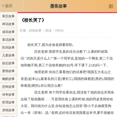
返回
墨客故事

寓言故事
《校长哭了》
神话故事
所属：
校园故事
| 阅读：1006次
成语故事
童话故事
校长哭了,因为全体老师要辞职。
民间故事
历史老师:那群学生真的没办法教了!上课的时候我
儿童故事
问:“武则天是什么人?”第一个同学说,是他的一个网友,第二个说
励志故事
他和她不熟,第三个说他有她的QQ号,等下课了上QQ问一下。
爱情故事
地理老师:你自己看看他们的试卷吧!我国五大名山之
首是(赵本山),最著名的江是(潘长江),我国的煤都是(黑的),我国的
幽默故事
铁都是(硬的),你让我怎么教?
恐怖故事
语文老师:有个同学在看杂志,我没收了他的杂志并用杂
传奇故事
志敲了敲他脑袋……可是我转身上课的时候,他的同桌竟然哈哈
哲理故事
大笑。我问他为什么笑,你知道他怎么回答?那小子从抽屉里掏
亲情故事
出一本《辞海》,说:“老师,还好你没发现我看这本书,要不就被你