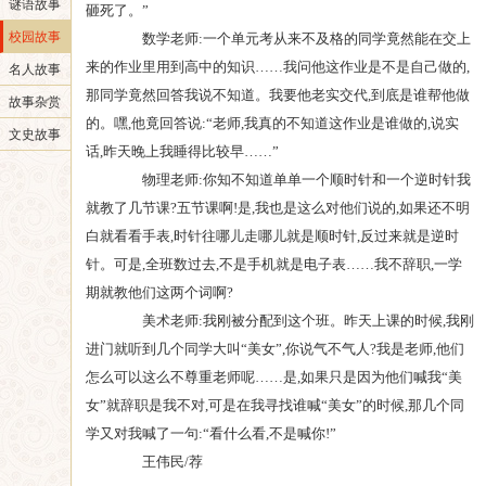
谜语故事
砸死了。”
校园故事
数学老师:一个单元考从来不及格的同学竟然能在交上
来的作业里用到高中的知识……我问他这作业是不是自己做的,
名人故事
那同学竟然回答我说不知道。我要他老实交代,到底是谁帮他做
故事杂赏
的。嘿,他竟回答说:“老师,我真的不知道这作业是谁做的,说实
文史故事
话,昨天晚上我睡得比较早……”
物理老师:你知不知道单单一个顺时针和一个逆时针我
就教了几节课?五节课啊!是,我也是这么对他们说的,如果还不明
白就看看手表,时针往哪儿走哪儿就是顺时针,反过来就是逆时
针。可是,全班数过去,不是手机就是电子表……我不辞职,一学
期就教他们这两个词啊?
美术老师:我刚被分配到这个班。昨天上课的时候,我刚
进门就听到几个同学大叫“美女”,你说气不气人?我是老师,他们
怎么可以这么不尊重老师呢……是,如果只是因为他们喊我“美
女”就辞职是我不对,可是在我寻找谁喊“美女”的时候,那几个同
学又对我喊了一句:“看什么看,不是喊你!”
王伟民/荐