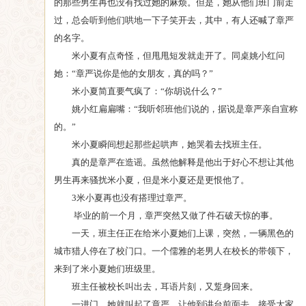
的那些男生再也没有找过她的麻烦。但是，她从他们班门前走
过，总会听到他们哄地一下子笑开去，其中，有人还喊了章严
的名字。
米小夏有点奇怪，但甩甩短发就走开了。同桌姚小红问
她：“章严说你是他的女朋友，真的吗？”
米小夏简直要气疯了：“你胡说什么？”
姚小红扁扁嘴：“我听邻班他们说的，据说是章严亲自宣称
的。”
米小夏瞬间想起那些起哄声，她哭着去找班主任。
真的是章严在造谣。虽然他解释是他出于好心不想让其他
男生再来骚扰米小夏，但是米小夏还是更恨他了。
3米小夏再也没有搭理过章严。
毕业的前一个月，章严突然又做了件石破天惊的事。
一天，班主任正在给米小夏她们上课，突然，一辆黑色的
城市猎人停在了校门口。一个儒雅的老男人在校长的带领下，
来到了米小夏她们班级里。
班主任被校长叫出去，耳语片刻，又踅身回来。
一进门，她就叫起了章严，让他到讲台前面去，接受大家