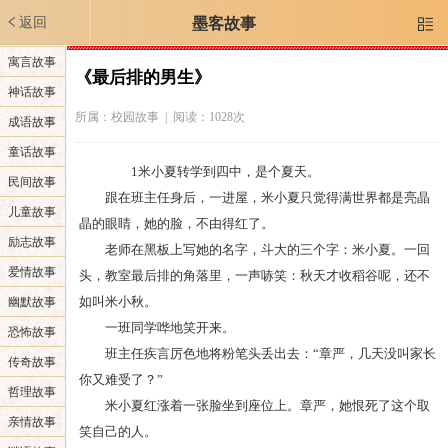
返回
墨客故事

寓言故事
《最后排的男生》
神话故事
所属：
校园故事
| 阅读：1028次
成语故事
童话故事
1米小夏转学到四中，是个夏天。
民间故事
跟在班主任身后，一进屋，米小夏只觉得满世界都是亮晶
儿童故事
晶的眼睛，她的脸，不由得红了。
励志故事
老师在黑板上写她的名字，斗大的三个字：米小夏。一回
爱情故事
头，教室最后排的角落里，一声哧笑：秋天才收稻谷呢，还不
如叫米小秋。
幽默故事
一班同学哗地笑开来。
恐怖故事
班主任疾言厉色地将粉笔头丢出去：“章严，几天没叫家长
传奇故事
你又难受了？”
哲理故事
米小夏红涨着一张脸坐到座位上。章严，她恨死了这个取
亲情故事
笑自己的人。