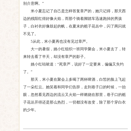
别介意啊。”
米小夏忘记了自己是怎样答复章严的，她只记得，那天西
边的残阳红得好像火焰，而那个骑着脚踏车迅速跑掉的男孩
子，白衬衣好像鼓起的帆，在夏末的栀子花丛中，闪了两闪就
不见了。
5从此，米小夏再也没有见过章严。
大一的暑假，姚小红组织一班同学聚会，米小夏去了，转
来转去看了半天，却没有章严的影子。
姚小红咕哝道：“死章严，说好了一定要来，偏偏又失约
了。”
那天，米小夏在聚会上多喝了两杯啤酒，白皙的脸上飞起
了一朵红云。她笑着和同学们告辞，走到巷子口的时候，一抬
眼，忽然看见西边的流云又火焰一样燃烧在那里，巷子口的栀
子花丛开得还是那么热烈，一切都没有改变，除了那个穿白衣
的少年。