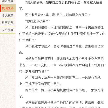
谜语故事
2夏天的傍晚，她独自走在长长的巷子里，突然被人拦住
校园故事
了。
两个长头发的“非主流”男生，斜着眼立在那里：
名人故事
“你就是米小夏？”
故事杂赏
米小夏翻翻眼睛，不理他们继续走，其中一个男生竟然扯
文史故事
住了她的书包带子：“为什么考试的时候不让哥们儿抄一下，你
狂什么啊？”
米小夏这才想起来，会考时眼前这个男生，曾坐在自己前
面。
她憋红了脸还是不理，扭来扭去地和那个男生争夺自己的
书包，正不可开交间，一声不高的断喝在身后响起来：“你们干
吗，放开她的书包！”
米小夏回头，章严一只腿跨在脚踏车上，一只腿杵在地
上，正威严地看着那两个男生。
两个男生一愣，米小夏趁机抢过自己的书包，一溜烟跑掉
了。
她不知道章严怎样解决了他们之间的事情。再后来，邻班