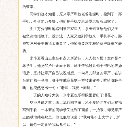
的鼓掌。
同学们这才知道，原来章严和他老爸泡澡时，捡到了一部
手机，价值两万多块，他们把手机交给澡堂老板就回家了。
失主万分感谢地追到章严家里去，拿出钱来给他们父子，
被坚决地拒绝了。没办法，人家又追到学校来，手机事小，那
些客户对失主来说太重要了，他坚决要求学校给章严隆重的表
扬。
米小夏看出班主任有点无所适从，人人都习惯了章严是个
坏学生，他竟然拾巨金而不昧。班主任说过几句干巴巴的表扬
话后，坚持让章严自己说说感想。一向吊儿郎当的章严，在讲
台前红着一张脸，身子扭成麻花糖一样转来转去，吭哧吭哧半
晌，他突然憋出一句：“老师，我要上厕所。”
一班的人哈哈大笑，米小夏也乐得眼里冒出了泪花。
毕业考试之前，班上流行同学录，米小夏给同学们写祝福
写到手软，一本新的同学录又送到了面前，一抬眼，却见章严
正腼腆地站在那里。他低低地说道：“我可能不上大学了，所
以，请你一定多给我写几句话。”