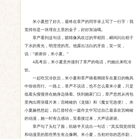
米小夏想了好久，最终在章严的同学录上写了一行字：我
觉得你是一块埋在土里的金子，好好加油哦。
章严看到这句话，眼睛像风吹过的早稻田，瞬间闪出稻子
下水的青光，明澄澄的亮。他露出洁白的牙齿，笑一笑，
说：“谢谢你，米小夏。”
4高考后，米小夏意外接到了章严的电话，约她出来吃冷
饮。
一起吃完冷饮后，米小夏和章严骑着脚踏车在夏日的晚风
中徐徐而行。一路上，章严不说话，也不怎么看米小夏，只是
低着头慢慢傍在她身边骑着。快到她家门口，章严忽然从挎包
里掏出两张碟片来：宫崎峻的《龙猫》和《魔女宅急便》。米
小夏赫然想起，自己曾经在一篇作文中写过自己最喜欢宫崎峻
的动漫，她一时有点感动，笑着接过来，大声说谢谢。
章严勾了头红了脸，吭哧半天说出一句话：“其实我觉得我
和动漫里的那些男生有点像啊。米小夏，当初对你的恶作剧，