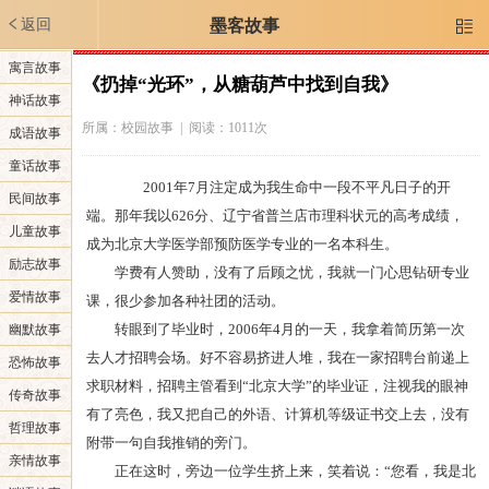
返回
墨客故事

寓言故事
《扔掉“光环”，从糖葫芦中找到自我》
神话故事
所属：
校园故事
| 阅读：1011次
成语故事
童话故事
2001年7月注定成为我生命中一段不平凡日子的开
民间故事
端。那年我以626分、辽宁省普兰店市理科状元的高考成绩，
儿童故事
成为北京大学医学部预防医学专业的一名本科生。
励志故事
学费有人赞助，没有了后顾之忧，我就一门心思钻研专业
爱情故事
课，很少参加各种社团的活动。
转眼到了毕业时，2006年4月的一天，我拿着简历第一次
幽默故事
去人才招聘会场。好不容易挤进人堆，我在一家招聘台前递上
恐怖故事
求职材料，招聘主管看到“北京大学”的毕业证，注视我的眼神
传奇故事
有了亮色，我又把自己的外语、计算机等级证书交上去，没有
哲理故事
附带一句自我推销的旁门。
亲情故事
正在这时，旁边一位学生挤上来，笑着说：“您看，我是北