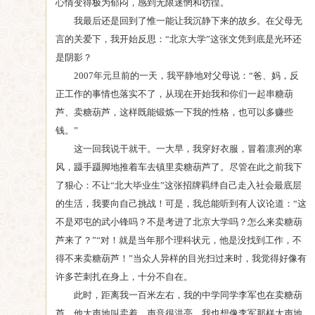
心情变得极为郁闷，感到无限迷惘和彷徨。
我最后还是回到了惟一能让我沉静下来的故乡。在父母无
言的关爱下，我开始反思：“北京大学”这张文凭到底是光环还
是阴影？
2007年元旦前的一天，我平静地对父母说：“爸、妈，反
正工作的事情也落实不了，从现在开始我和你们一起串糖葫
芦、卖糖葫芦，这样既能锻炼一下我的性格，也可以多赚些
钱。”
这一回我说干就干。一大早，我穿好衣服，冒着凛冽的寒
风，蹑手蹑脚地推着车去镇里卖糖葫芦了。尽管在此之前我下
了狠心：不让“北大毕业生”这张招牌羁绊自己走入社会最底层
的生活，我要向自己挑战！可是，我总能听到有人议论道：“这
不是邓屯的武小锋吗？不是考进了北京大学吗？怎么来卖糖葫
芦来了？”“对！就是当年那个理科状元，他是没找到工作，不
得不来卖糖葫芦！”当众人异样的目光扫过来时，我觉得好像有
许多芒刺扎在身上，十分不自在。
此时，距离我一百米左右，我的中学同学李军也在卖糖葫
芦，他大声地叫卖着，声音很洪亮。我也想像李军那样大声地