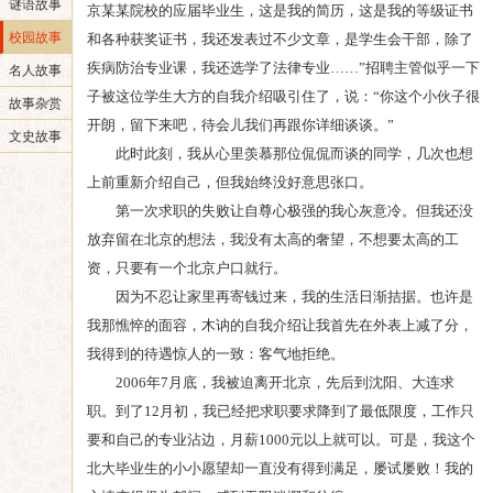
谜语故事
京某某院校的应届毕业生，这是我的简历，这是我的等级证书
校园故事
和各种获奖证书，我还发表过不少文章，是学生会干部，除了
疾病防治专业课，我还选学了法律专业……”招聘主管似乎一下
名人故事
子被这位学生大方的自我介绍吸引住了，说：“你这个小伙子很
故事杂赏
开朗，留下来吧，待会儿我们再跟你详细谈谈。”
文史故事
此时此刻，我从心里羡慕那位侃侃而谈的同学，几次也想
上前重新介绍自己，但我始终没好意思张口。
第一次求职的失败让自尊心极强的我心灰意冷。但我还没
放弃留在北京的想法，我没有太高的奢望，不想要太高的工
资，只要有一个北京户口就行。
因为不忍让家里再寄钱过来，我的生活日渐拮据。也许是
我那憔悴的面容，木讷的自我介绍让我首先在外表上减了分，
我得到的待遇惊人的一致：客气地拒绝。
2006年7月底，我被迫离开北京，先后到沈阳、大连求
职。到了12月初，我已经把求职要求降到了最低限度，工作只
要和自己的专业沾边，月薪1000元以上就可以。可是，我这个
北大毕业生的小小愿望却一直没有得到满足，屡试屡败！我的