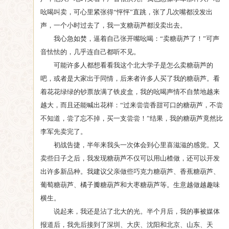
吆喝叫卖，可心里紧张得“怦怦”直跳，张了几次嘴都没发出
声，一个小时过去了，我一支糖葫芦都没卖出去。
我心急如焚，逼着自己张开嘴吆喝：“卖糖葫芦了！”可声
音怯怯的，几乎连自己都听不见。
可能许多人都想看看我这个北大学子是怎么卖糖葫芦的
吧，或者是大家出于同情，后来者许多人买了我的糖葫芦。看
着花花绿绿的钞票放满了铁皮盒，我的吆喝声情不自禁地越来
越大，而且还能喊出花样：“过来尝尝香甜可口的糖葫芦，不尝
不知道，尝了忘不掉，买一支尝尝！”结果，我的糖葫芦竟然比
李军先卖完了。
初战告捷，半年来我头一次体会到心里喜滋滋的感觉。又
卖些日子之后，我发现糖葫芦不仅可以用山楂做，还可以开发
出许多新品种。我建议父亲做些巧克力糖葫芦、香蕉糖葫芦、
葡萄糖葫芦、橘子瓣糖葫芦和大枣糖葫芦等。生意越做越趣味
横生。
说起来，我还是沾了北大的光。半个月后，我的事被媒体
报道后，我先后接到了深圳、大庆、沈阳和北京、山东、天