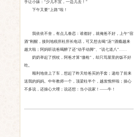
手让小妹：“少儿不宜，一边儿去！”
下午又要“上路”啦！
我依依不舍，有点儿眷恋：谁都好，就俺爸不好，上午“宿
酒”刚醒，接到地税所杜所长电话，可又想去喝“汤”!酒瘾越来
越大啦；阿妈听说爸喝醉了还“动手动脚”、“说七道八”……
奶奶举起了拐杖，阿爸才算“缴枪”，却只骂屋里的饭不好
吃。
顺利地坐上了车，想起了昨天给爸买的手套；递给了前来
送我的妈妈。中年教师一个，顶梁柱半个，越发憔悴啦；操心
不多说，还操心大哩；说还想：当小说家！——牛！