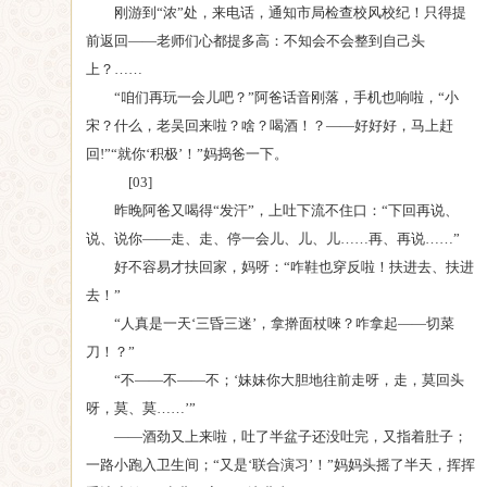
刚游到“浓”处，来电话，通知市局检查校风校纪！只得提
前返回——老师们心都提多高：不知会不会整到自己头
上？……
“咱们再玩一会儿吧？”阿爸话音刚落，手机也响啦，“小
宋？什么，老吴回来啦？啥？喝酒！？——好好好，马上赶
回!”“就你‘积极’！”妈捣爸一下。
[03]
昨晚阿爸又喝得“发汗”，上吐下流不住口：“下回再说、
说、说你——走、走、停一会儿、儿、儿……再、再说……”
好不容易才扶回家，妈呀：“咋鞋也穿反啦！扶进去、扶进
去！”
“人真是一天‘三昏三迷’，拿擀面杖唻？咋拿起——切菜
刀！？”
“不——不——不；‘妹妹你大胆地往前走呀，走，莫回头
呀，莫、莫……’”
——酒劲又上来啦，吐了半盆子还没吐完，又指着肚子；
一路小跑入卫生间；“又是‘联合演习’！”妈妈头摇了半天，挥挥