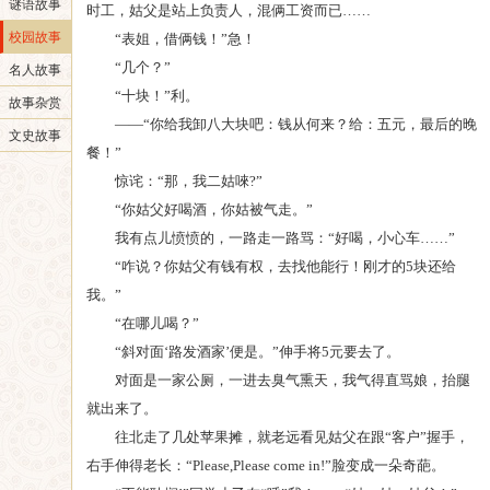
谜语故事
时工，姑父是站上负责人，混俩工资而已……
校园故事
“表姐，借俩钱！”急！
“几个？”
名人故事
“十块！”利。
故事杂赏
——“你给我卸八大块吧：钱从何来？给：五元，最后的晚
文史故事
餐！”
惊诧：“那，我二姑唻?”
“你姑父好喝酒，你姑被气走。”
我有点儿愤愤的，一路走一路骂：“好喝，小心车……”
“咋说？你姑父有钱有权，去找他能行！刚才的5块还给
我。”
“在哪儿喝？”
“斜对面‘路发酒家’便是。”伸手将5元要去了。
对面是一家公厕，一进去臭气熏天，我气得直骂娘，抬腿
就出来了。
往北走了几处苹果摊，就老远看见姑父在跟“客户”握手，
右手伸得老长：“Please,Please come in!”脸变成一朵奇葩。