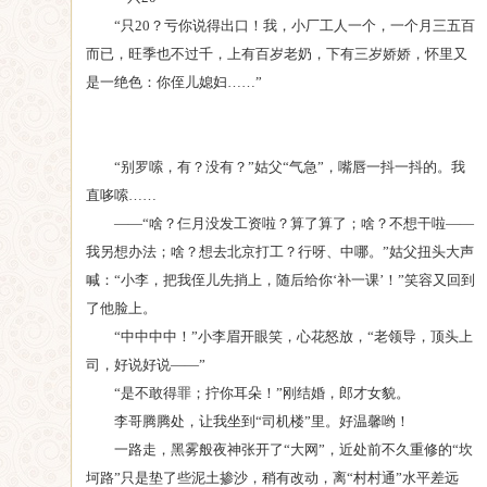
“只20？亏你说得出口！我，小厂工人一个，一个月三五百
而已，旺季也不过千，上有百岁老奶，下有三岁娇娇，怀里又
是一绝色：你侄儿媳妇……”
“别罗嗦，有？没有？”姑父“气急”，嘴唇一抖一抖的。我
直哆嗦……
——“啥？仨月没发工资啦？算了算了；啥？不想干啦——
我另想办法；啥？想去北京打工？行呀、中哪。”姑父扭头大声
喊：“小李，把我侄儿先捎上，随后给你‘补一课’！”笑容又回到
了他脸上。
“中中中中！”小李眉开眼笑，心花怒放，“老领导，顶头上
司，好说好说——”
“是不敢得罪；拧你耳朵！”刚结婚，郎才女貌。
李哥腾腾处，让我坐到“司机楼”里。好温馨哟！
一路走，黑雾般夜神张开了“大网”，近处前不久重修的“坎
坷路”只是垫了些泥土掺沙，稍有改动，离“村村通”水平差远