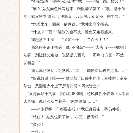
“不能耽搁!”同学小乙在“呼”我！——“姑、姑、姑父！”
“谁？”姑父面色难看起来，转眼却又笑了：“噢，是小佳
呀！姑父急着‘暖和’，没听见，没听见；别见怪、别生气。”
“急着坐车、回家，借俩钱。”我伸出两个指头。
“什么？二百？”嘴张的合不拢。脸色又难看起来。
我赶紧右手摆——“又加五十——二百五！？”
我急得不识闲摆头，像“不浪鼓”——“‘大头’？——聪明！
娃呀，别让姑父难做，说清是几百几十，不利（方言：不然）
发着急！”
我见车已发动，赶紧说：“二十，顺便给我爸买点儿……”
“好说好说！给——”姑父却于口袋中停下，直搜索：空空
如也！又翻遍大小上下所有口袋：四大皆空！
“又是你姑干的事，怕我胡吃海喝；还说供你小表弟上大学要
大笔钱；说什么及早着手，‘未雨绸缪’……”
——“少罗嗦，车都要走啦！”我扭身要走，手仍伸着。
“站住！”姑父也慌了神，“小王，借俩钱，”
“多少？
”“只20”