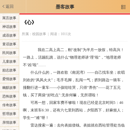
返回
墨客故事

寓言故事
《心》
神话故事
所属：
校园故事
| 阅读：1011次
成语故事
童话故事
我在二高上高二，刚“改制”为半月一放假，特高兴！
民间故事
一路上，活蹦乱跳，说什么“物理老师讲‘理’啦”，“地理老师
儿童故事
不‘凶’啦”……
励志故事
什么什么的，一路欢歌《南泥湾》——自己找车坐；欢唱
爱情故事
刘欢的“风风火火”；毛手毛脚，乱闯一气；挤到路边一骑车，
撞翻行进一童车——小孩哇哇哭，只得“养伤”——花了五元
幽默故事
钱，买了两袋“好吃点”:无奈何嘛，无所谓啦！
恐怖故事
可再一想，回家车费不够啦！现在已经是北京时间5：46
传奇故事
啊，末班车6:30，还有六七里到西站，夕阳西下，好麻烦人；
哲理故事
学生一“难”呀！
亲情故事
雷达搜索一遍：去向表姐借钱。表姐就在西站管理处当临