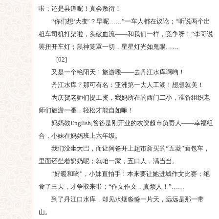
啦；还是县道呢！真会敷衍！
“你们想‘大变’？早呢……”一车人都在议论；“听说两个出
租车司机打架啦，头破血流——和我们一样，竞争呀！”李哥说
罢扭开车灯；黑神笼罩一切，星星灯光如鬼眼……
[02]
又是一个艳阳天！旅游喽——去丹江水库啊哟！
丹江水库？那可有名：亚洲第一大人工湖！想想就美！
为庆贺老师们提工资，我妈所在的西门二小，准备组织老
师们旅游一番，轻松才能自如嘛！
妈妈教English,爸爸是刚开业的农资超市负责人——幸福组
合，小妹在妈妈班上六年级。
我们没坐大巴，而让阿爸开上超市新买的“五菱”面包车，
里面还坐着奶奶呢；就咱一家，五口人，满当当。
“好暖和哟”，小妹直拍手！本来要让她进城作文比赛；绝
食了三天，才争取来啦；“作文作文，真烦人！”……
到了丹江口水库，却见水烟淼淼一片天，远远是那一带
山。