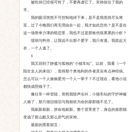
被吃掉已经很可怜了，不要再虐它了。宋帅按住了我的
手。
我的眼泪突然不可控制地掉下来，是不是我觉得尽头将
至，过了今晚我们再无理由在一起，我才如此悲伤？是不是在
这一场势单力薄的暗恋里，我也不过是那枚伤痕累累的小虾？
懦弱与矜持，让我说不出那个爱字，我只有逃。我抓起大
衣，一个人逃了。
6
我又回到了静谧与孤独的“小猫车站”。以前，我看《一个
陌生女人的来信》，觉得那个奥地利的作者其实有点神经病。
怎么可以一个人偷偷爱另一个人一辈子？不过现在，看他小说
都快成照镜子了。
像往常一样登陆，突然我惊声尖叫，小猫车站的守护神被
人偷了，那只很旧很旧与我相依为命的柴郡猫不见了。
我刷新刷新，拼命地刷新。整个背景变了，身边的柴郡猫
变成了那么酷又那么邪气的宋帅。
最新的黑客留言：