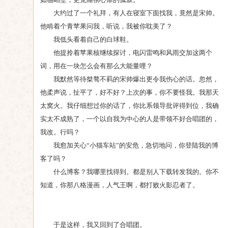
大约过了一个礼拜，有人在寝室下面找我，竟然是宋帅。
他啃着个青苹果问我，听说，我被你耽美了？
我低头看着自己的白球鞋。
他提拎着苹果核继续探讨，电闪雷鸣和风雨交加这两个
词，用在一块怎么会有那么大能量哩？
我默然等待桀骜不羁的宋帅爆出更令我伤心的话。忽然，
他柔声说，扯平了，好不好？上次的事，你不要怪我。我那天
太窝火。我仔细想过你的话了，你比系领导批评得到位，我确
实太不成熟了，一个以自我为中心的人是带领不好合唱团的，
我改。行吗？
我愈加关心“小猫车站”的安危，急切地问，你登陆我的博
客了吗？
什么博客？我哪里找得到。都是别人下载转发我的。你不
知道，你那八格漫画，人气王啊，都打败火影忍者了。
于是这样，我又回到了合唱团。