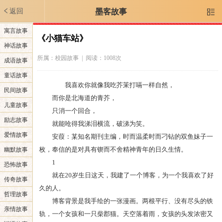
返回
墨客故事

寓言故事
《小猫车站》
神话故事
所属：
校园故事
| 阅读：1008次
成语故事
童话故事
我喜欢你就像我吃芥茉打嗝一样自然，
民间故事
而你是北海道的青芥，
儿童故事
只消一个回合，
励志故事
就能呛得我涕泪横流，破涕为笑。
爱情故事
安葭：某知名期刊主编，时而温柔时而刁钻的双鱼妹子一
枚，奉信的是对具有锲而不舍精神青年的日久生情。
幽默故事
1
恐怖故事
就在20岁生日这天，我建了一个博客，为一个我喜欢了好
传奇故事
久的人。
哲理故事
博客背景是我手绘的一张漫画。两根平行、没有尽头的铁
亲情故事
轨，一个女孩和一只柴郡猫。天空落着雨，女孩的头发浓密又