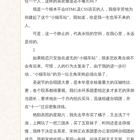
住一个人，这样的喜欢难道还不够久吗？
我是一个根本不会HTML及CSS语言的人，我很辛苦地为
你建起了这个“小猫车站”。我知道，你是我一生也等不来的
人。
可是，这一个静止的，代表永恒的空间，在我心里，永远
是你的。
2
如果暗恋只安放在虚无的“小猫车站”，很多悲欢离合就不
会有后来。可惜，人的行为太复杂了。由于我的进一步行
动，“小猫车站”的另一位主角宋帅必须出场了。
圣诞节的合唱团大赛，是本年度全校最重大的压轴性比
赛，各个院系都很重视。我们水环系团委指定多才多艺的宋帅
当团长，要求他在一个月内招兵买马，迅速组建合唱团，并
在“十一”过后密集排练。
艳阳高照的星期六，我先去早市买了橘子，又去洗了个
澡，上网玩了一把三国杀，买了五双袜子，时间还是走得很
慢，我终于决定去系里。宋帅正在系团委办公室招聘合唱团的
成员。我和宋帅在同一系同一年级，但并不能天天见面。只有