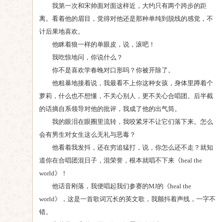
我第一次和宋帅面对面这样近，大约只有两个跨步的距
离。看着他的眉目，觉得对他还是那种单纯到脱线的感觉，不
计后果地喜欢。
他眯着狼一样的单眼皮，说，滚吧！
我吃惊地问，你说什么？
你不是喜欢学春晚对口形吗？你被开除了。
他粗暴地接着说，我最看不上你这种女孩，身体里蹲着个
萝莉，什么也不想懂，不关心别人，更不关心合唱团。后半截
的话摘自系领导对他的批评，我成了他的出气筒。
我的眼泪在眼圈里流转，我咬紧牙不让它们落下来。怎么
会有男生对女生这么无礼与恶毒？
他看着我发抖，还在穷追猛打，说，你怎么还不走？就知
道你在合唱团混日子，混荣誉，根本就唱不下来《heal the
world》！
他话音刚落，我便唱起我们参赛的MJ的《heal the
world》，这是一首歌词冗长的英文歌，我颤抖着声线，一字不
错。