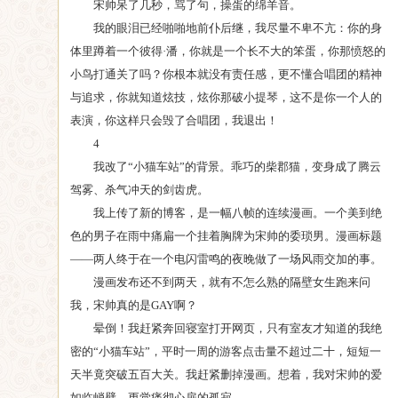
宋帅呆了几秒，骂了句，操蛋的绵羊音。
我的眼泪已经啪啪地前仆后继，我尽量不卑不亢：你的身
体里蹲着一个彼得·潘，你就是一个长不大的笨蛋，你那愤怒的
小鸟打通关了吗？你根本就没有责任感，更不懂合唱团的精神
与追求，你就知道炫技，炫你那破小提琴，这不是你一个人的
表演，你这样只会毁了合唱团，我退出！
4
我改了“小猫车站”的背景。乖巧的柴郡猫，变身成了腾云
驾雾、杀气冲天的剑齿虎。
我上传了新的博客，是一幅八帧的连续漫画。一个美到绝
色的男子在雨中痛扁一个挂着胸牌为宋帅的委琐男。漫画标题
——两人终于在一个电闪雷鸣的夜晚做了一场风雨交加的事。
漫画发布还不到两天，就有不怎么熟的隔壁女生跑来问
我，宋帅真的是GAY啊？
晕倒！我赶紧奔回寝室打开网页，只有室友才知道的我绝
密的“小猫车站”，平时一周的游客点击量不超过二十，短短一
天半竟突破五百大关。我赶紧删掉漫画。想着，我对宋帅的爱
如临峭壁，更觉痛彻心扉的孤寂。