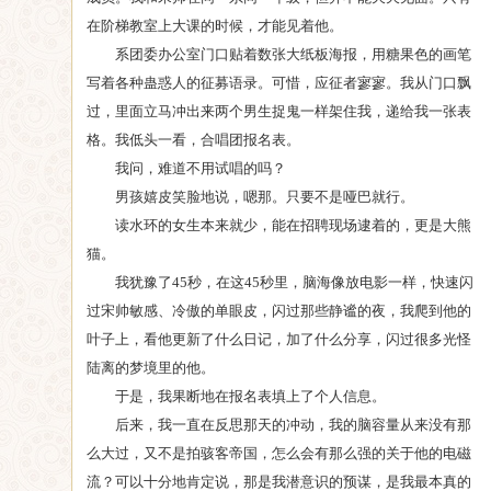
在阶梯教室上大课的时候，才能见着他。
系团委办公室门口贴着数张大纸板海报，用糖果色的画笔
写着各种蛊惑人的征募语录。可惜，应征者寥寥。我从门口飘
过，里面立马冲出来两个男生捉鬼一样架住我，递给我一张表
格。我低头一看，合唱团报名表。
我问，难道不用试唱的吗？
男孩嬉皮笑脸地说，嗯那。只要不是哑巴就行。
读水环的女生本来就少，能在招聘现场逮着的，更是大熊
猫。
我犹豫了45秒，在这45秒里，脑海像放电影一样，快速闪
过宋帅敏感、冷傲的单眼皮，闪过那些静谧的夜，我爬到他的
叶子上，看他更新了什么日记，加了什么分享，闪过很多光怪
陆离的梦境里的他。
于是，我果断地在报名表填上了个人信息。
后来，我一直在反思那天的冲动，我的脑容量从来没有那
么大过，又不是拍骇客帝国，怎么会有那么强的关于他的电磁
流？可以十分地肯定说，那是我潜意识的预谋，是我最本真的