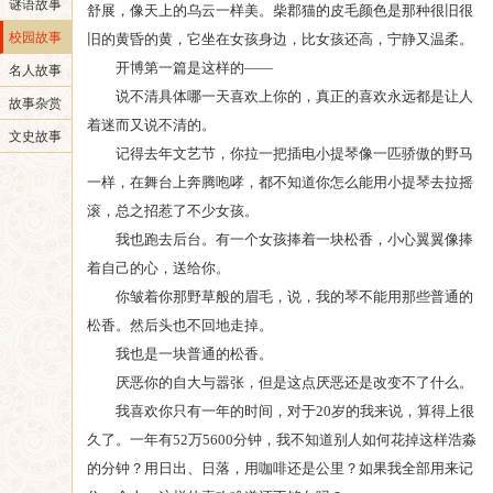
谜语故事
舒展，像天上的乌云一样美。柴郡猫的皮毛颜色是那种很旧很
校园故事
旧的黄昏的黄，它坐在女孩身边，比女孩还高，宁静又温柔。
开博第一篇是这样的——
名人故事
说不清具体哪一天喜欢上你的，真正的喜欢永远都是让人
故事杂赏
着迷而又说不清的。
文史故事
记得去年文艺节，你拉一把插电小提琴像一匹骄傲的野马
一样，在舞台上奔腾咆哮，都不知道你怎么能用小提琴去拉摇
滚，总之招惹了不少女孩。
我也跑去后台。有一个女孩捧着一块松香，小心翼翼像捧
着自己的心，送给你。
你皱着你那野草般的眉毛，说，我的琴不能用那些普通的
松香。然后头也不回地走掉。
我也是一块普通的松香。
厌恶你的自大与嚣张，但是这点厌恶还是改变不了什么。
我喜欢你只有一年的时间，对于20岁的我来说，算得上很
久了。一年有52万5600分钟，我不知道别人如何花掉这样浩淼
的分钟？用日出、日落，用咖啡还是公里？如果我全部用来记