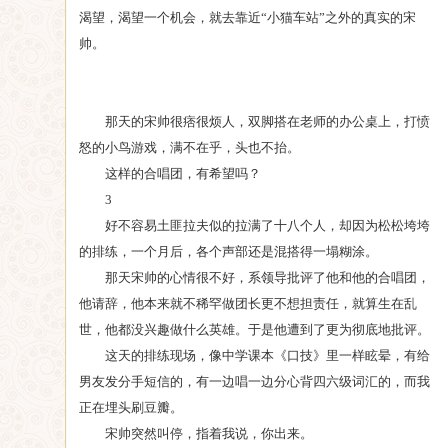
渴望，渴望一个机会，就去靠近“小猫车站”之外的真实的宋
帅。
那天的宋帅很痞很烦人，双脚搭在老师的办公桌上，打愤
怒的小鸟游戏，满不在乎，头也不抬。
这样的合唱团，有希望吗？
3
好不容易土匪拉夫似的拉满了十八个人，却因为松松垮垮
的排练，一个月后，各个声部还是混搭得一塌糊涂。
那天宋帅的心情很不好，系领导批评了他和他的合唱团，
他请辞，他本来就不稀罕做团长更不想担责任，就算生在乱
世，他都没兴趣做什么英雄。于是他遭到了更为彻底地批评。
这天的排练现场，像中学课本《口技》里一样眩晕，有给
男友发分手短信的，有一边唱一边分心背四六级词汇的，而我
正在埋头刷豆瓣。
宋帅突然叫停，指着我说，你出来。