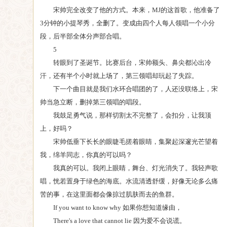
宋帅完全改变了他的方式。本来，MJ的这首歌，他准备了
3分钟的小提琴秀，全删了。变成由四个人每人领唱一个小分
段，后半部全体分声部合唱。
5
转眼到了圣诞节。比赛后台，宋帅额头、鼻尖都沁出冷
汗，还有半个小时就上场了，第三领唱却玩起了失踪。
下一个曲目就是我们水环合唱团的了，人还没联络上，宋
帅当急立断，删掉第三领唱的唱段。
我鼓足勇气说，那样切割太不完整了，会扣分，让我顶
上，好吗？
宋帅低垂下长长的眼睫毛搓着眼睛，集聚起深邃光芒望着
我，绵羊同志，你真的可以吗？
我真的可以。我闭上眼睛，舞台、灯光消失了。我轻声歌
唱，恍若置身于绿色的海底。水流清透舒缓，好像无论多么痛
苦的事，在这里面都会像掠过肌肤而去的鱼群。
If you want to know why 如果你想知道缘由，
There's a love that cannot lie 因为爱不会说谎。