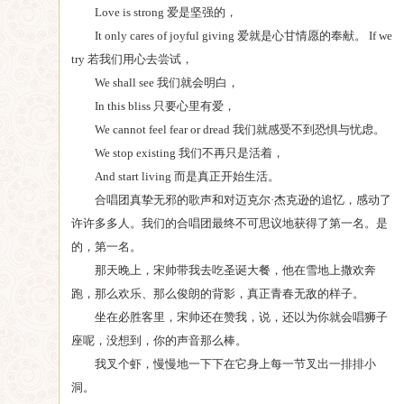
Love is strong 爱是坚强的，
It only cares of joyful giving 爱就是心甘情愿的奉献。 If we
try 若我们用心去尝试，
We shall see 我们就会明白，
In this bliss 只要心里有爱，
We cannot feel fear or dread 我们就感受不到恐惧与忧虑。
We stop existing 我们不再只是活着，
And start living 而是真正开始生活。
合唱团真挚无邪的歌声和对迈克尔·杰克逊的追忆，感动了
许许多多人。我们的合唱团最终不可思议地获得了第一名。是
的，第一名。
那天晚上，宋帅带我去吃圣诞大餐，他在雪地上撒欢奔
跑，那么欢乐、那么俊朗的背影，真正青春无敌的样子。
坐在必胜客里，宋帅还在赞我，说，还以为你就会唱狮子
座呢，没想到，你的声音那么棒。
我叉个虾，慢慢地一下下在它身上每一节叉出一排排小
洞。