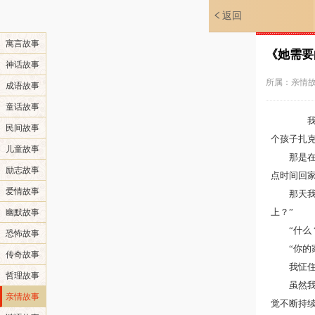
返回
寓言故事
《她需要
神话故事
所属：
亲情
成语故事
童话故事
我从
民间故事
个孩子扎
儿童故事
那是在莫
励志故事
点时间回
爱情故事
那天我正
上？”
幽默故事
“什么？
恐怖故事
“你的家
传奇故事
我怔住了
哲理故事
虽然我能
亲情故事
觉不断持