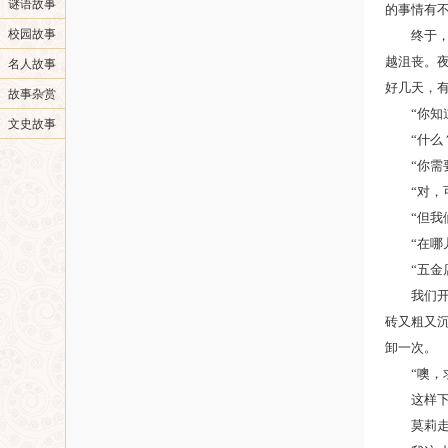
谜语故事
的事情有
校园故事
终于，在
越沮丧。
名人故事
好几天，
故事杂赏
“你知道
文史故事
“什么？
“你需要
“对，可
“但我们
“在哪儿
“五金店
我们开车
砖又粗又
卸一次。
“噢，求
这样下去
莫莉走回