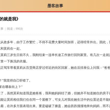
墨客故事
的就是我》
故事
| 阅读：990次
政多年，由于工作繁忙，不得不花费大量时间加班，还得经常外出。因此，
克和莫莉在一起。
莉三岁生日前不久，我刚结束一连串长途工作旅行回到家里。有几次一走就
家拿一下换洗的衣服。
驾车带着莫莉从百货商店穿过邻近的街区回家，她在后排座位上问我：“爸爸
”我觉得自己听错了。
在哪条街上？”
，虽然莫莉知道我是她爸爸，我和她妈妈结了婚，但她并不知道她住的房子
让莫莉相信我们住在同一个屋檐下，可女儿对我在她生活中的位置还是不能
续着，在许多方面表现出来。要是磕破了膝盖，她会跌跌撞撞地奔向妈妈，而不