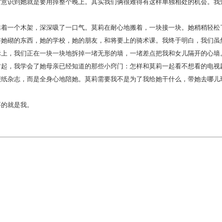
识到她就是要用掉整个晚上。其实我们俩很难得有这样单独相处的机会。我
。
一个木架，深深吸了一口气。莫莉在耐心地搬着，一块接一块。她稍稍轻松
讲她砌的东西，她的学校，她的朋友，和将要上的骑术课。我终于明白，我们虽
际上，我们正在一块一块地拆掉一堵无形的墙，一堵差点把我和女儿隔开的心墙
，我学会了她母亲已经知道的那些小窍门：怎样和莫莉一起看不想看的电视
报纸杂志，而是全身心地陪她。莫莉需要我不是为了我给她干什么，带她去哪儿
的就是我。