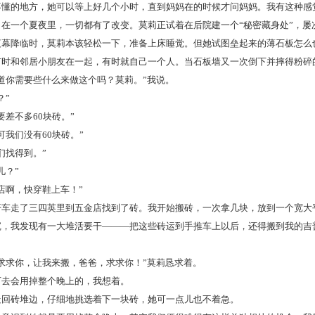
不懂的地方，她可以等上好几个小时，直到妈妈在的时候才问妈妈。我有这种感
一个夏夜里，一切都有了改变。莫莉正试着在后院建一个“秘密藏身处”，屡
夜幕降临时，莫莉本该轻松一下，准备上床睡觉。但她试图垒起来的薄石板怎么
有时和邻居小朋友在一起，有时就自己一个人。当石板墙又一次倒下并摔得粉碎
你需要些什么来做这个吗？莫莉。”我说。
”
差不多60块砖。”
我们没有60块砖。”
找得到。”
？”
啊，快穿鞋上车！”
走了三四英里到五金店找到了砖。我开始搬砖，一次拿几块，放到一个宽大
沉，我发现有一大堆活要干———把这些砖运到手推车上以后，还得搬到我的吉
求你，让我来搬，爸爸，求求你！”莫莉恳求着。
会用掉整个晚上的，我想着。
砖堆边，仔细地挑选着下一块砖，她可一点儿也不着急。