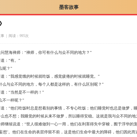
墨客故事
》
故事
| 阅读：995次
问慧海禅师：“禅师，你可有什么与众不同的地方？”
道：“有。”
么呢？”
答道：“我感觉饿的时候就吃饭，感觉疲倦的时候就睡觉。”
算什么与众不同的地方，每个人都是这样的，有什么区别呢？”
道：“当然是不一样的！”
么不一样呢？”
答道：“他们吃饭时总是想着别的事情，不专心吃饭；他们睡觉时也总是做梦，
什么也不想；我睡觉的时候从来不做梦，所以睡得安稳。这就是我与众不同的地
禅师继续说道：“世人很难做到一心一用，他们在利害得失中穿梭，囿于浮华的宠
般妄想’。他们在生命的表层停留不前，这是他们生命中最大的障碍，他们因此而