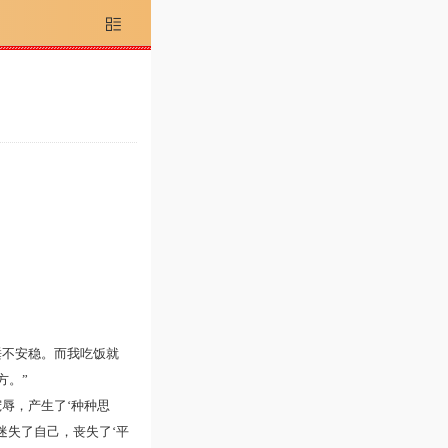

睡不安稳。而我吃饭就
方。”
辱，产生了‘种种思
迷失了自己，丧失了‘平