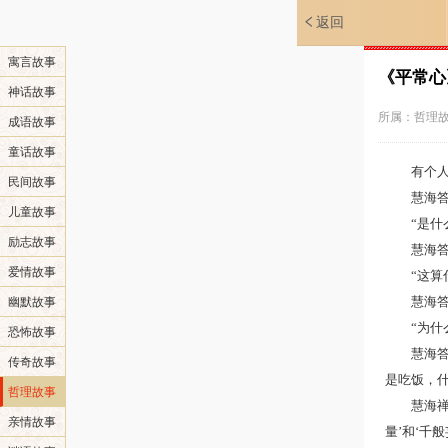
返回
寓言故事
《平常心
神话故事
所属：
哲理
成语故事
童话故事
有个人
民间故事
慧海答
儿童故事
“是什
励志故事
慧海
爱情故事
“这
慧海答
幽默故事
“为什
恐怖故事
慧海
传奇故事
是吃饭，
哲理故事
慧海
亲情故事
量’和‘千