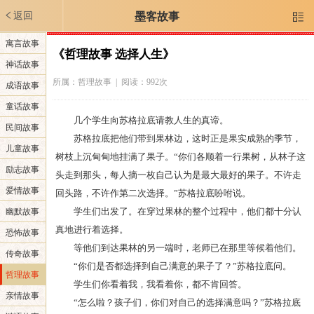
返回
墨客故事

寓言故事
《哲理故事 选择人生》
神话故事
所属：
哲理故事
| 阅读：992次
成语故事
童话故事
几个学生向苏格拉底请教人生的真谛。
民间故事
苏格拉底把他们带到果林边，这时正是果实成熟的季节，
儿童故事
树枝上沉甸甸地挂满了果子。“你们各顺着一行果树，从林子这
励志故事
头走到那头，每人摘一枚自己认为是最大最好的果子。不许走
爱情故事
回头路，不许作第二次选择。”苏格拉底吩咐说。
学生们出发了。在穿过果林的整个过程中，他们都十分认
幽默故事
真地进行着选择。
恐怖故事
等他们到达果林的另一端时，老师已在那里等候着他们。
传奇故事
“你们是否都选择到自己满意的果子了？”苏格拉底问。
哲理故事
学生们你看着我，我看着你，都不肯回答。
亲情故事
“怎么啦？孩子们，你们对自己的选择满意吗？”苏格拉底