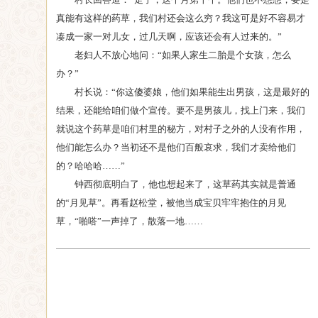
真能有这样的药草，我们村还会这么穷？我这可是好不容易才
凑成一家一对儿女，过几天啊，应该还会有人过来的。”
老妇人不放心地问：“如果人家生二胎是个女孩，怎么
办？”
村长说：“你这傻婆娘，他们如果能生出男孩，这是最好的
结果，还能给咱们做个宣传。要不是男孩儿，找上门来，我们
就说这个药草是咱们村里的秘方，对村子之外的人没有作用，
他们能怎么办？当初还不是他们百般哀求，我们才卖给他们
的？哈哈哈……”
钟西彻底明白了，他也想起来了，这草药其实就是普通
的“月见草”。再看赵松堂，被他当成宝贝牢牢抱住的月见
草，“啪嗒”一声掉了，散落一地……