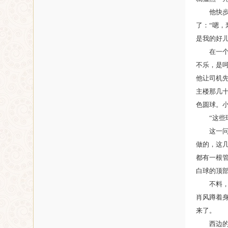
他快步来
了：“嗯，
是我的好儿
在一个没
不乐，是
他让司机
主楼那几
色圆球。
“这些球
这一问倒
做的，这几
都有一根
白球的顶
不料，就
肖风蹲着
来了。
西边的天