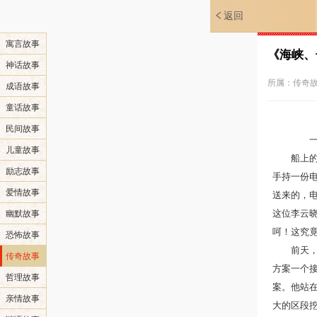
返回
寓言故事
《海峡、
神话故事
所属：
传奇
成语故事
童话故事
民间故事
一艘
儿童故事
船上的旅
励志故事
手持一份
爱情故事
送来的，
这位李云
幽默故事
呵！这究
恐怖故事
前天，他
传奇故事
方案一个接
哲理故事
案。他站
亲情故事
大的区段挖