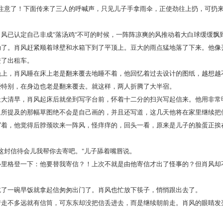
意了！下面传来了三人的呼喊声，只见儿子手拿雨伞，正使劲往上扔，可扔来
！
已认定自己非成"落汤鸡"不可的时候，一阵阵凉爽的风推动着大白球缓缓飘
动了。肖风赶紧顺着球壁和水箱下到了平顶上。豆大的雨点猛地落了下来。他像
进了出租车。
，肖风睡在床上老是翻来覆去地睡不着，他回忆着过去设计的图纸，越想越
些特别，在身边也老是翻来覆去。就这样，两人折腾了大半宿。
清早，肖风起床后就坐到写字台前，怀着十二分的扫兴写起信来。他用非常
里所提及的那幅草图绝不会是自己画的，并且还写道，这几天他将在家里继续把
，他觉得后脖颈吹来一阵风，怪痒痒的，回头一看，原来是儿子的脸蛋正挨
封信待会儿我帮你去寄吧。"儿子舔着嘴唇说。
格登一下：他要替我寄信？！上次不就是由他寄信才出了怪事的？但肖风却
一碗早饭就拿起信匆匆出门了。肖风也忙放下筷子，悄悄跟出去了。
不多远就有信筒，可东东却没把信丢进去，而是继续朝前走。肖风的眼睛发
！