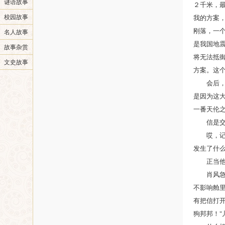
谜语故事
２千米，最
校园故事
我的方案
刚落，一个
名人故事
是我国地
故事杂赏
将无法抵御
文史故事
方案。这
会后，肖
是因为这
一番天伦
信是交给
哎，记得
发生了什
正当他想
肖风急急
不影响舱
有把信打开
狗邦邦！"