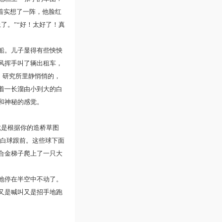
着实想了一阵，他脸红
了。”“好！太好了！真
船。儿子显得有些怏怏
风挥手叫了辆出租车，
，研究所里静悄悄的，
着一长溜由小到大的白
和神秘的感觉。
是根据你的造桥草图
大白球跟前。这些球下面
合金梯子爬上了一只大
地停在半空中不动了。
又是喊叫又是招手地跑