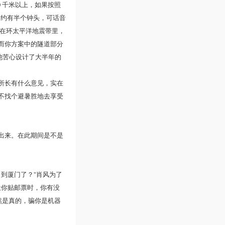
０千米以上，如果按照
了约有半个钟头，可话音
处在环太平洋地震带里，
而你方案中的隧道部分
了他苦心设计了大半年的
所长有什么意见，实在
不找个避暑胜地去享受
出来。在此期间是不是
到厦门了？"肖风为了
让你贴邮票时，你有没
然是真的，骗你是机器