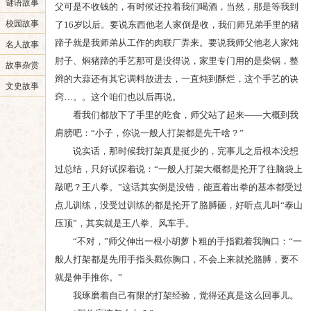
谜语故事
父可是不收钱的，有时候还拉着我们喝酒，当然，那是等我到
校园故事
了16岁以后。要说东西他老人家倒是收，我们师兄弟手里的猪
蹄子就是我师弟从工作的肉联厂弄来。要说我师父他老人家炖
名人故事
肘子、焖猪蹄的手艺那可是没得说，家里专门用的是柴锅，整
故事杂赏
辫的大蒜还有其它调料放进去，一直炖到酥烂，这个手艺的诀
文史故事
窍…。。这个咱们也以后再说。
看我们都放下了手里的吃食，师父站了起来——大概到我
肩膀吧：“小子，你说一般人打架都是先干啥？”
说实话，那时候我打架真是挺少的，完事儿之后根本没想
过总结，只好试探着说：“一般人打架大概都是抡开了往脑袋上
敲吧？王八拳。”这话其实倒是没错，能直着出拳的基本都受过
点儿训练，没受过训练的都是抡开了胳膊砸，好听点儿叫“泰山
压顶”，其实就是王八拳、风车手。
“不对，”师父伸出一根小胡萝卜粗的手指戳着我胸口：“一
般人打架都是先用手指头戳你胸口，不会上来就抡胳膊，要不
就是伸手推你。”
我琢磨着自己有限的打架经验，觉得还真是这么回事儿。