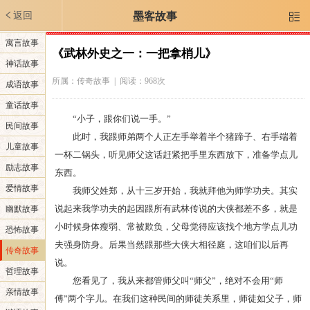
返回
墨客故事

寓言故事
《武林外史之一：一把拿梢儿》
神话故事
所属：
传奇故事
| 阅读：968次
成语故事
童话故事
“小子，跟你们说一手。”
民间故事
此时，我跟师弟两个人正左手举着半个猪蹄子、右手端着
儿童故事
一杯二锅头，听见师父这话赶紧把手里东西放下，准备学点儿
励志故事
东西。
爱情故事
我师父姓郑，从十三岁开始，我就拜他为师学功夫。其实
说起来我学功夫的起因跟所有武林传说的大侠都差不多，就是
幽默故事
小时候身体瘦弱、常被欺负，父母觉得应该找个地方学点儿功
恐怖故事
夫强身防身。后果当然跟那些大侠大相径庭，这咱们以后再
传奇故事
说。
哲理故事
您看见了，我从来都管师父叫“师父”，绝对不会用“师
亲情故事
傅”两个字儿。在我们这种民间的师徒关系里，师徒如父子，师