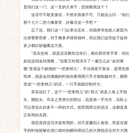
是咱们这一门、这一支的大弟子，您就教我这个？
这话可不敢直接说，不然非挨揍不可。只能这么问：“咱们
那个七十二把小擒拿里，好像没这一手吧？”
忘了说，我们这一门以掌法见长，但我师爷他老人家因为
出身警察世家，对于擒拿术情有独钟，所以我们这些徒子徒孙
多少都比较偏重这方面。
“其实也有，就是还没教给过你们，都在那些变手里，你比
如说这招金丝缠腕，”说着又给我演示了一遍怎么从“金丝缠
腕”变成这个缺德的“一把拿梢儿”，手法倒是不复杂，道理也很
简单，就是金丝缠腕的时候你要用两只手才能制服对方，顺势
变成“一把拿梢儿”的话，一只手就能控制对方。
其实说白了，这个“一把拿梢儿”的“捎儿”就是人体上手指
头、脚趾头、耳朵之类突出的部位，说是就一手功夫，实际上
可以变化出好多不一样的方式。按照我师父的说法，这都是真
正有用的东西。
我也觉得这功夫挺有用的，但不是撅别人食指，而是在握
手的时候能够在虎口相对的瞬间用自己的大拇指压住对方大拇