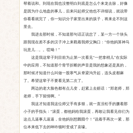
帮着说和。到现在我也没整明白到底是怎么个来龙去脉，好像
是因为什么地盘的事儿，后来问起师父他也不详细说，就说带
你看看就完了，你一知识分子家里出来的孩子，将来走不到这
里去。
我进去那时候，不知道那句话正说岔了，某一方一个块头
跟我现在差不多的汉子冲上来戳着我师父胸口：“你他妈算神马
玩意儿…。。哎呦！”
这是我这辈子到目前为止第一次看见“一把拿梢儿”在实际
中的应用，不知道那个骨节折断的声音是我的想象还是真的，
那时候才知道什么叫做一股寒气从脊梁沟升起，连头皮都麻
了。希望这辈子不要看见第二次了。
两边的老大脸色都有点儿变，赶紧上去赔话：“郑老师，郑
老师，手下留情啊。”
我这才知道我这位师父手有多狠，就一直没松手的撅着那
小子的手指头：“滚蛋，都他妈给我滚蛋，再敢让我看见你们为
这点儿逼事儿逼逼，全他妈别想囫囵个！”说着手再次一紧，那
位本来低下去的呻吟顿时变成了哀嚎。