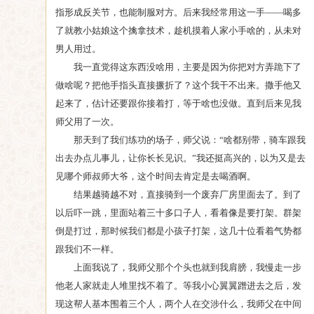
指形成反关节，也能制服对方。后来我经常用这一手——喝多
了就教小姑娘这个擒拿技术，趁机摸着人家小手啥的，从未对
男人用过。
我一直觉得这东西没啥用，主要是因为你把对方弄跪下了
做啥呢？把他手指头直接撅折了？这个我干不出来。撒手他又
起来了，估计还要跟你接着打，等于啥也没做。直到后来见我
师父用了一次。
那天到了我们练功的场子，师父说：“啥都别带，骑车跟我
出去办点儿事儿，让你长长见识。”我还挺高兴的，以为又是去
见哪个师叔师大爷，这个时间去肯定是去喝酒啊。
结果越骑越不对，直接骑到一个废弃厂房里面去了。到了
以后吓一跳，里面站着三十多口子人，看着像是要打架。群架
倒是打过，那时候我们都是小孩子打架，这几十位看着气势都
跟我们不一样。
上面我说了，我师父那个个头也就到我肩膀，我慢走一步
他老人家就走人堆里找不着了。等我小心翼翼蹭进去之后，发
现这帮人基本围着三个人，两个人在交涉什么，我师父在中间