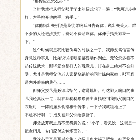
“那你应该怎么办？”
当时我就把从师父那里学来的招式想了一遍：“我用进步挑
打，左手挑开他的手、右手…”
“你他妈出去别说是我徒弟啊我可告诉你，说出去丢人。跟
不会的人还进步挑打，费劲不费劲啊你。你伸手指头戳我一
下。”
这个时候就是我比较倒霉的时候之一了。我师父笃信言传
身教这种事儿，比如说试招喂招都要动作到位。无论您多看不
起传统武术，那毕竟也是打人的玩意儿，打在身上绝对不会好
受，尤其是我师父他老人家是烧锅炉的同时练内家拳，那可真
是内外兼修的典范……
但师父授艺是必须出招的，这是规矩。可这戳人胸口的事
儿我还真没干过，就在我犹犹豫豫伸出食指碰到我师父胸口的
衣服时，一阵剧痛从食指根部传来，一下子我就跪地上了——
不跪不行啊，手指头被师父快给撅折了。
师父放开我之后不无得意的说：“小子，看见没，这就是一
把拿梢儿，专门应付这种场面的。”
我这心里真是百感交集：这招儿也太损了吧您，好歹您也