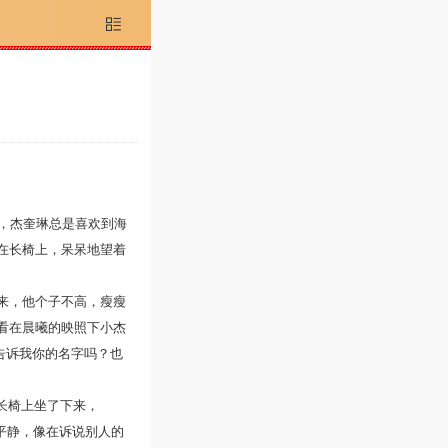

，杰奎琳总是喜欢到海
在长椅上，呆呆地望着
来，他个子不高，瘦瘦
看在晨曦的映照下小杰
告诉我你的名字吗？也
长椅上坐了下来，
平静，像在诉说别人的