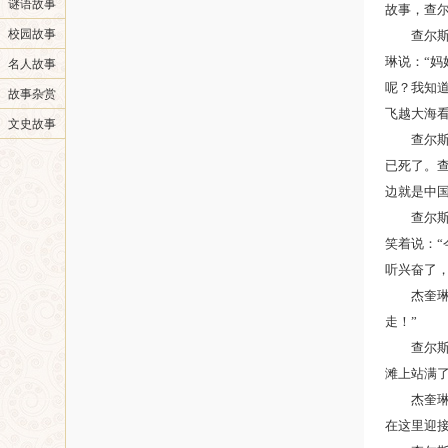
谜语故事
故事，查尔
校园故事
查尔
琳说：“
名人故事
呢？我知
故事杂赏
飞越大海看
文史故事
查尔
已死了。查
边就是中
查尔斯
笑着说：
听兴奋了，
杰奎
走！”
查尔
滩上站满
杰奎
在这里迎接