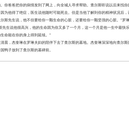
的。你爸爸把你的病情发到了网上，向全城人寻求帮助。查尔斯听说以后来找你
，因为他得了绝症，医生说他随时可能死去。但是当他了解到你的精神状况后，
查尔斯先生说，他不但要给你一颗生命的心脏，还要给你一颗坚强的心脏。”罗
尔斯先生说他很高兴，他的生命因为你又多了一个月，这一个月是他一生中最快
生命能在你的身上得到延续。”
天清晨，杰奎琳在罗琳夫妇的陪伴下去了查尔斯的墓地。杰奎琳深深地向查尔斯
中国鸭子放到了查尔斯的墓碑前。