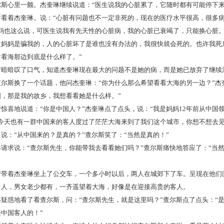
斯心里一颤。杰奎琳继续说道：“医生说我的心脏累了，它随时都有可能停下来
斯看着杰奎琳。说：“心脏有问题也不一定非死的，现在的医疗水平很高，很多病
妈妈也这么说，可医生说我有先天性的心脏病，我的心脏已衰竭了，只能换心脏
道妈妈是骗我的，人的心脏坏了是谁也没有办法的，我很快就会死的。也许我死
看海那边到底是什么样了。”
斯暗暗叹了口气，知道杰奎琳现在最大的问题不是她的病，而是她已放弃了继续
尔斯换了一个话题，他问杰奎琳：“你为什么那么希望看看大海的另一边？”杰
国，那是我的故乡，我想看看她是什么样。”
惊喜地说道：“你是中国人？”杰奎琳点了点头，说：“我是妈妈12年前从中国
“今天也有一群中国来的客人度过了茫茫大海来到了我们这个城市，你想不想去见
说：“从中国来的？是真的？”查尔斯笑了：“当然是真的！”
琳请求说：“查尔斯先生，你能带我去看看她们吗？”查尔斯痛快地答应了：“当
斯带着杰奎琳坐上了公交车，一个多小时以后，两人在城郊下了车。呈现在他们
了人，男女老少都有，一齐遥望着大海，好像是在迎接高贵的客人。
琳疑惑地看了看查尔斯，问：“查尔斯先生，就是这里吗？”查尔斯点了点头：“
中国客人的！”