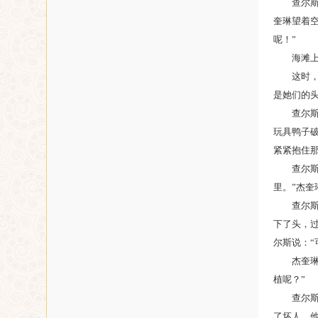
查尔
奎琳望着空
呢！”
海滩
这时
是她们的头
查尔
玩具鸭子
紧紧抱住
查尔
里。”杰奎
查尔
下了头，
尔斯说：“
杰奎
植呢？”
查尔
了坏人，