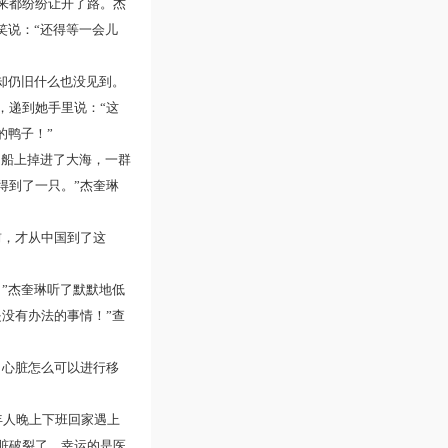
来都纷纷让开了路。杰
笑说：“还得等一会儿
却仍旧什么也没见到。
，递到她手里说：“这
的鸭子！”
国船上掉进了大海，一群
得到了一只。”杰奎琳
前，才从中国到了这
”杰奎琳听了默默地低
没有办法的事情！”查
，心脏怎么可以进行移
年人晚上下班回家遇上
脏破裂了。幸运的是医