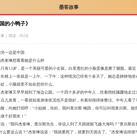
墨客故事
国的小鸭子》
故事
| 阅读：952次
的另一边是中国
的杰奎琳想看看她是什么样
琳只有13岁，是一个美丽可爱的小女孩。白里透红的小脸蛋像是擦了胭脂。最近
在长椅上一坐就是一上午、一下午，这种情况已经有十多天了。她总是静静地坐
接处，小脑袋里不知在想些什么。
，杰奎琳又早早就到了海边公园。一个四十多岁的中年人，拄着拐杖蹒跚地走过
有点儿发黄，一看就知道身体状况也不是很好，衣着却很得体整洁。中年人看了
脸，向她打招呼：“小姑娘，你好。我叫查尔斯·梅因，你可以叫我查尔斯。能
做个好朋友！”
琳说：“我叫杰奎琳。查尔斯先生，你说人到了天国就能飞越大海吗？”查尔斯在
什么要这么说？”杰奎琳说道：“我就要死了，就要到天国去了。”杰奎琳说得很