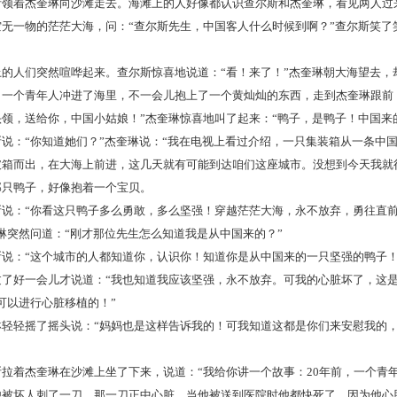
斯领着杰奎琳向沙滩走去。海滩上的人好像都认识查尔斯和杰奎琳，看见两人过
无一物的茫茫大海，问：“查尔斯先生，中国客人什么时候到啊？”查尔斯笑了
上的人们突然喧哗起来。查尔斯惊喜地说道：“看！来了！”杰奎琳朝大海望去，
，一个青年人冲进了海里，不一会儿抱上了一个黄灿灿的东西，走到杰奎琳跟前
领，送给你，中国小姑娘！”杰奎琳惊喜地叫了起来：“鸭子，是鸭子！中国来
斯说：“你知道她们？”杰奎琳说：“我在电视上看过介绍，一只集装箱从一条中
破箱而出，在大海上前进，这几天就有可能到达咱们这座城市。没想到今天我就
那只鸭子，好像抱着一个宝贝。
斯说：“你看这只鸭子多么勇敢，多么坚强！穿越茫茫大海，永不放弃，勇往直
琳突然问道：“刚才那位先生怎么知道我是从中国来的？”
斯说：“这个城市的人都知道你，认识你！知道你是从中国来的一只坚强的鸭子！
过了好一会儿才说道：“我也知道我应该坚强，永不放弃。可我的心脏坏了，这是
可以进行心脏移植的！”
琳轻轻摇了摇头说：“妈妈也是这样告诉我的！可我知道这都是你们来安慰我的
斯拉着杰奎琳在沙滩上坐了下来，说道：“我给你讲一个故事：20年前，一个青
他被坏人刺了一刀，那一刀正中心脏，当他被送到医院时他都快死了，因为他心