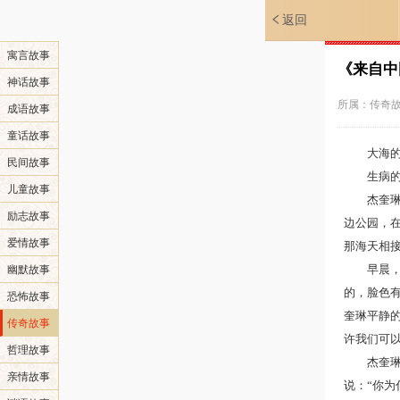
返回
寓言故事
《来自中
神话故事
所属：
传奇
成语故事
童话故事
大海
民间故事
生病
儿童故事
杰奎
励志故事
边公园，
爱情故事
那海天相
早晨
幽默故事
的，脸色
恐怖故事
奎琳平静的
传奇故事
许我们可以
哲理故事
杰奎
亲情故事
说：“你为