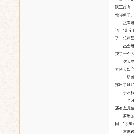
院正好有
他得救了。
杰奎
说：“那
了，笑声
杰奎
变了一个
这天
罗琳夫妇
一切
露出了灿
手术
一个
还有点儿
罗琳
国！”杰奎
罗琳