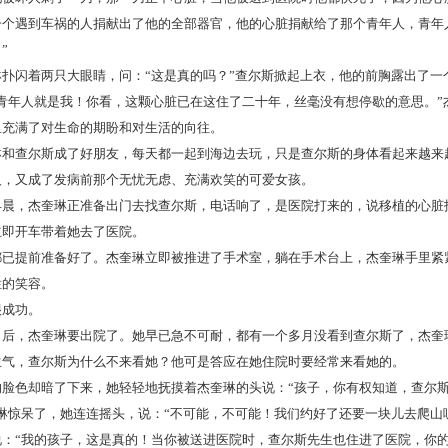
一个遇到车祸的人捐献出了他的全部器官，他的心脏捐献给了那个青年人，青年
”
琳扑闪着两只大眼睛，问：“这是真的吗？”查尔斯掀起上衣，他的前胸露出了一
个青年人就是我！你看，这颗心脏已在这住了二十年，丝毫没有想停歇的意思。”
里充满了对生命的期盼和对生活的向往。
琳和查尔斯成了好朋友，每天都一起到海边去玩，只是查尔斯的身体看起来越来
人，又成了发病前那个无忧无虑、充满欢笑的可爱女孩。
早晨，杰奎琳正准备出门去找查尔斯，电话响了，是医院打来的，说移植的心脏
立即开车带着她去了医院。
都已提前准备好了。杰奎琳立即被推进了手术室，躺在手术台上，杰奎琳手里紧
烂的笑容。
很成功。
月后，杰奎琳要出院了。她早已急不可耐，都有一个多月没看到查尔斯了，杰奎
生气，查尔斯为什么不来看她？他可是答应在她住院时要经常来看她的。
的脸色却暗了下来，她轻轻地抚摸着杰奎琳的头说：“孩子，你有权知道，查尔
琳惊呆了，她连连摇头，说：“不可能，不可能！我们约好了还要一块儿去爬山
说：“我的孩子，这是真的！当你被送进医院时，查尔斯先生也住进了医院，你