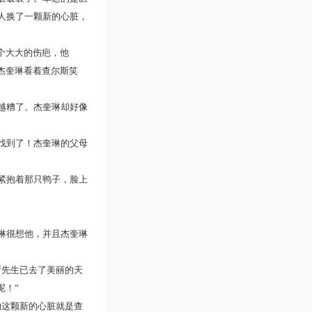
人换了一颗新的心脏，
个大大的伤疤，他
杰奎琳看着查尔斯笑
越糟了。杰奎琳却好像
找到了！杰奎琳的父母
紧抱着那只鸭子，脸上
琳很想他，并且杰奎琳
斯先生已去了美丽的天
呢！”
的这颗新的心脏就是查