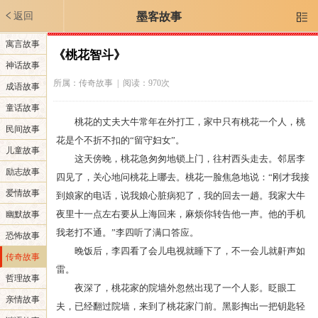
返回
墨客故事

寓言故事
《桃花智斗》
神话故事
所属：
传奇故事
| 阅读：970次
成语故事
童话故事
桃花的丈夫大牛常年在外打工，家中只有桃花一个人，桃
民间故事
花是个不折不扣的“留守妇女”。
儿童故事
这天傍晚，桃花急匆匆地锁上门，往村西头走去。邻居李
励志故事
四见了，关心地问桃花上哪去。桃花一脸焦急地说：“刚才我接
爱情故事
到娘家的电话，说我娘心脏病犯了，我的回去一趟。我家大牛
夜里十一点左右要从上海回来，麻烦你转告他一声。他的手机
幽默故事
我老打不通。”李四听了满口答应。
恐怖故事
晚饭后，李四看了会儿电视就睡下了，不一会儿就鼾声如
传奇故事
雷。
哲理故事
夜深了，桃花家的院墙外忽然出现了一个人影。眨眼工
亲情故事
夫，已经翻过院墙，来到了桃花家门前。黑影掏出一把钥匙轻