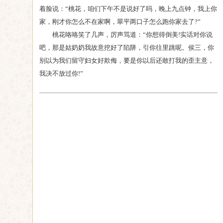
着脸说：“桃花，咱们下午不是说好了吗，晚上九点钟，我上你
家，刚才你怎么不在家啊，翠平两口子怎么跑你家去了?”
桃花咯咯笑了几声，厉声骂道：“你想得倒美!实话对你说
吧，那是姑奶奶我故意挖好了陷阱，引你往里跳呢。侯三，你
别以为我们留守妇女好欺侮，要是你以后还敢打我的歪主意，
我决不放过你!”