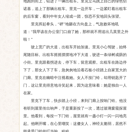
地跑到街上，钻进了一辆出租车。里克立马跳上自己的绿色切
诺基，追上了那辆出租车。里克一边开车，一边紧盯着出租车
的后车窗，看到中年女人缩成一团，惊恐不安地回头张望。
里克挥起拳头，“砰”地砸在方向盘上，气急败坏地吼
道：“我早该在办公室门口崩了她，那样就不用追出几英里之外
啦！”
驶上宽广的大道，出租车开始加速。里克小心驾驶，始终
尾随目标。出租车摇摇摆摆地冲下大道，驶进一条绿树成荫的
小街。里克跟着拐进去，停下车，留意观察。出租车在路边停
下了，那女人下了车，急匆匆地沿着石板小径踏上自家宽大的
门廊。里克在幽暗中注视着她。女人不按门铃，却用钥匙开了
门，这让里克得意地冷笑起来，因为这意味着：她是独自一人
在家。
里克下了车，快步踏上小径，来到门廊上按响门铃。他没
有听到屋里传出响声，于是重新按了一次，透过玻璃窗窥探屋
里。他看到，每按一下门铃，屋里就有一盏小灯一闪一闪地亮
起。他咧开嘴，在心里嘲笑：这傻女人，神经太脆弱，居然不
能承受门铃的叮当响，哈哈。