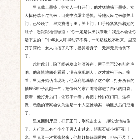
里克戴上墨镜，等女人一打开门，他才猛地摘下墨镜。女
人惊得喘不过气来，目光中流露出恐惧。等她反应过来想关上
门，已经晚了。里克挤进厅里，关上门，用手枪紧紧抵着她的
肚子，恶狠狠地告诫道：“你一定是认出我来啦！我是不会让你
活下去的！”中年女人吓得动弹不得，一句话也说不出来。里克
开了两枪，女人抽搐了几下，摇晃着身子，无声无息地倒下
了。
此时此刻，除了闹钟发出的滴答声，屋子里再没有别的声
响。他谨慎地四处看看，没有发现别人，这才放松下来。接
着，里克开始伪造现场，他麻利地洗劫了这个家，打开所有的
抽屉和柜子乱翻一气，把值钱的东西随身塞进了自己的口袋。
接着，他打开后门，让它半开着，再把手枪扔在门口。这样
做，愚蠢的警察会认为这是一个入室抢劫案，劫匪从后门溜走
了。
里克回到厅里，打开正门，刚想走出去，却吃惊地站住
了。人行道上有个小个子男人走过来，距离石板小径不到十
米。里克又一次紧张起来，他想赶快躲回屋内，但来不及了，