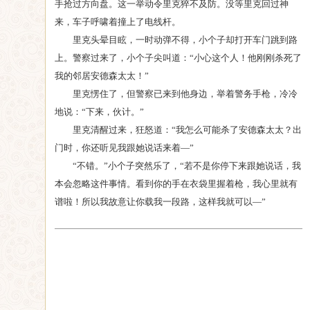
手抢过方向盘。这一举动令里克猝不及防。没等里克回过神
来，车子呼啸着撞上了电线杆。
里克头晕目眩，一时动弹不得，小个子却打开车门跳到路
上。警察过来了，小个子尖叫道：“小心这个人！他刚刚杀死了
我的邻居安德森太太！”
里克愣住了，但警察已来到他身边，举着警务手枪，冷冷
地说：“下来，伙计。”
里克清醒过来，狂怒道：“我怎么可能杀了安德森太太？出
门时，你还听见我跟她说话来着—”
“不错。”小个子突然乐了，“若不是你停下来跟她说话，我
本会忽略这件事情。看到你的手在衣袋里握着枪，我心里就有
谱啦！所以我故意让你载我一段路，这样我就可以—”