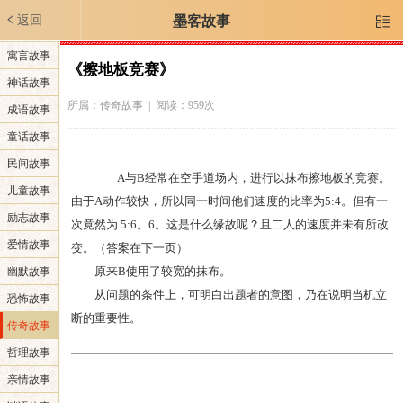
返回
墨客故事

寓言故事
《擦地板竞赛》
神话故事
所属：
传奇故事
| 阅读：959次
成语故事
童话故事
民间故事
A与B经常在空手道场内，进行以抹布擦地板的竞赛。
儿童故事
由于A动作较快，所以同一时间他们速度的比率为5:4。但有一
励志故事
次竟然为 5:6。6。这是什么缘故呢？且二人的速度并未有所改
爱情故事
变。（答案在下一页）
原来B使用了较宽的抹布。
幽默故事
从问题的条件上，可明白出题者的意图，乃在说明当机立
恐怖故事
断的重要性。
传奇故事
哲理故事
亲情故事