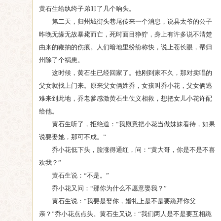
黄石生给纨绔子弟叩了几个响头。
第二天，归州城街头巷尾传来一个消息，说县太爷的公子
昨晚无缘无故暴毙而亡，死时面目狰狞，身上有许多说不清楚
由来的鞭抽的伤痕。人们暗地里纷纷称快，说上苍长眼，帮归
州除了个祸患。
这时候，黄石生已经回家了。他刚到家不久，那对卖唱的
父女就找上门来。原来父女俩姓乔，女孩叫乔小花，父女俩逃
难来到此地，乔老爹感激黄石生仗义相救，想把女儿小花许配
给他。
黄石生听了，拒绝道：“我愿意把小花当做妹妹看待，如果
说要娶她，那可不成。”
乔小花低下头，脸涨得通红，问：“黄大哥，你是不是不喜
欢我？”
黄石生说：“不是。”
乔小花又问：“那你为什么不愿意娶我？”
黄石生说：“我要是娶你，婚礼上是不是要跪拜你父
亲？”乔小花点点头。黄石生又说：“我们两人是不是要互相跪