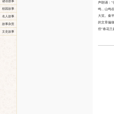
谜语故事
声朗诵：
校园故事
鸣，山鸣
大笑。秦
名人故事
的文章偏
故事杂赏
些“春花兰
文史故事