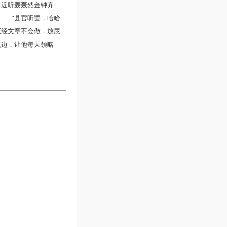
；近听轰轰然金钟齐
……”县官听罢，哈哈
正经文章不会做，放屁
坑边，让他每天领略