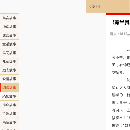
返回
寓言故事
《秦半贯
神话故事
所属：
幽默
成语故事
童话故事
从前
民间故事
考不中。
儿童故事
子，衣锦
励志故事
堂招贤。
爱情故事
轮到
爬到大人
幽默故事
题考你，
恐怖故事
腮，急得
传奇故事
有诀窍，
哲理故事
做得出！”
亲情故事
俊道：“