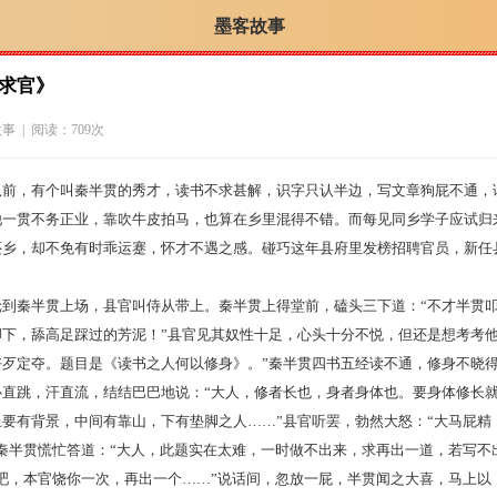
墨客故事
求官》
故事
| 阅读：709次
，有个叫秦半贯的秀才，读书不求甚解，识字只认半边，写文章狗屁不通，
他一贯不务正业，靠吹牛皮拍马，也算在乡里混得不错。而每见同乡学子应试归
还乡，却不免有时乖运蹇，怀才不遇之感。碰巧这年县府里发榜招聘官员，新任
秦半贯上场，县官叫侍从带上。秦半贯上得堂前，磕头三下道：“不才半贯叩
脚下，舔高足踩过的芳泥！”县官见其奴性十足，心头十分不悦，但还是想考考他
好歹定夺。题目是《读书之人何以修身》。”秦半贯四书五经读不通，修身不晓
心直跳，汗直流，结结巴巴地说：“大人，修者长也，身者身体也。要身体修长
上要有背景，中间有靠山，下有垫脚之人……”县官听罢，勃然大怒：“大马屁精
秦半贯慌忙答道：“大人，此题实在太难，一时做不出来，求再出一道，若写不
好吧，本官饶你一次，再出一个……”说话间，忽放一屁，半贯闻之大喜，马上以