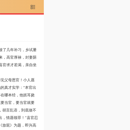

读了几年补习，乡试屡
来，高官厚禄，封妻荫
县官求才若渴，亲自坐
见父母恩官！小人愿
的真才实学：“本官出
得在哪本经，他抓耳挠
就要当官，要当官就要
，胡言乱语，到底做不
出，情愿领罪！”县官忍
《放屁》为题，即兴高