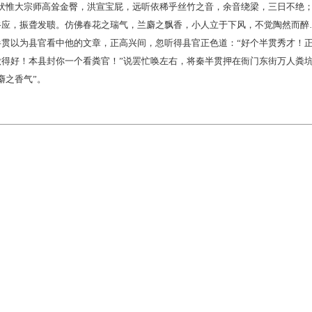
“伏惟大宗师高耸金臀，洪宣宝屁，远听依稀乎丝竹之音，余音绕梁，三日不绝
谷应，振聋发聩。仿佛春花之瑞气，兰麝之飘香，小人立于下风，不觉陶然而醉
半贯以为县官看中他的文章，正高兴间，忽听得县官正色道：“好个半贯秀才！
做得好！本县封你一个看粪官！”说罢忙唤左右，将秦半贯押在衙门东街万人粪
麝之香气”。