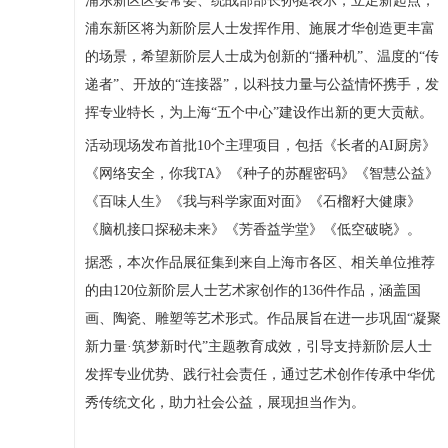
浦东新区区委常委、统战部部长孙挺表示，立足新起点，
浦东新区将为新阶层人士发挥作用、施展才华创造更丰富
的场景，希望新阶层人士成为创新的“播种机”、温度的“传
递者”、开放的“连接器”，以科技力量与公益情怀携手，发
挥专业特长，为上海“五个中心”建设作出新的更大贡献。
活动现场发布首批10个主理项目，包括《长者的AI厨房》
《网络安全，你我TA》《种子的苏醒密码》《智慧公益》
《百味人生》《我与科学家面对面》《石榴籽大健康》
《脑机接口探秘未来》《芳香益学堂》《低空破晓》。
据悉，本次作品展征集到来自上海市各区、相关单位推荐
的由120位新阶层人士艺术家创作的136件作品，涵盖国
画、陶瓷、雕塑等艺术形式。作品展旨在进一步巩固“凝聚
新力量·筑梦新时代”主题教育成效，引导支持新阶层人士
发挥专业优势、践行社会责任，通过艺术创作传承中华优
秀传统文化，助力社会公益，展现担当作为。