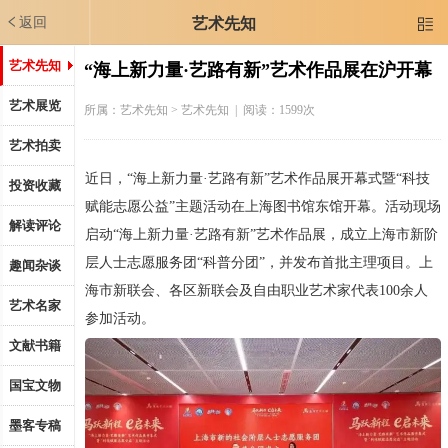
返回
艺术先知

艺术先知
“海上新力量·艺路有新”艺术作品展在沪开幕
艺术展览
所属：
艺术先知
> 艺术先知 | 阅读：1599次
艺术拍卖
近日，“海上新力量·艺路有新”艺术作品展开幕式暨“科技
投资收藏
赋能志愿公益”主题活动在上海图书馆东馆开幕。活动现场
解读评论
启动“海上新力量·艺路有新”艺术作品展，成立上海市新阶
层人士志愿服务团“科普分团”，并发布首批主理项目。上
趣闻杂谈
海市新联会、各区新联会及自由职业艺术家代表100余人
艺术名家
参加活动。
文献书籍
国宝文物
墨客专稿