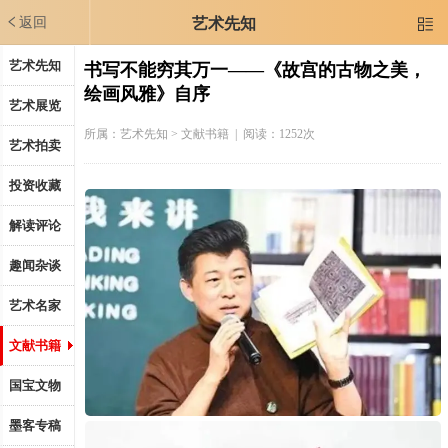
返回
艺术先知

艺术先知
书写不能穷其万一——《故宫的古物之美，
绘画风雅》自序
艺术展览
所属：
艺术先知
> 文献书籍 | 阅读：1252次
艺术拍卖
投资收藏
解读评论
趣闻杂谈
艺术名家
文献书籍
国宝文物
墨客专稿