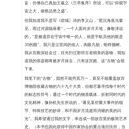
妄，仿佛自己真如王羲之《兰亭集序》所说，可以“仰观宇
宙之大，俯察品类之盛”。
但我知道我不是写《碧城》诗的李义山，“星沉海底当窗
见，雨过河源隔座看”，一个人面对岁月天地，像敬泽说
的，“是被遗弃在宇宙中唯一的人，他是宇航员他的眼是
3D的眼”。我只是尘世间的俗人，肉眼凡胎，蚍蜉撼树。
我从宫殿深处走过，目光扫过那些古老精美的器物，我知
道我的痕迹都将被岁月抹去，只有这宫殿、这“古物”会留
下来。
我笔下的“古物”，固然不能穷其万一，甚至不能覆盖故宫
博物院收藏古物的六十九个大类，但都尽量寻找每个时代
的标志性符号，通过一个时代的物质载体，折射同时代的
文化精神，像孙机先生所说的，“看见某些重大事件的细
节、特殊技艺的妙谛，和不因岁月流逝而消褪的美的闪
光”。我希望通过我的文字，串连成一部故宫里的极简艺术
史。（本书也因此获得中国作家协会的重点项目扶持，当