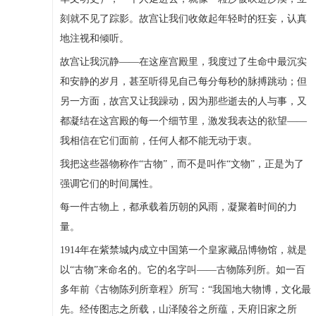
刻就不见了踪影。故宫让我们收敛起年轻时的狂妄，认真
地注视和倾听。
故宫让我沉静——在这座宫殿里，我度过了生命中最沉实
和安静的岁月，甚至听得见自己每分每秒的脉搏跳动；但
另一方面，故宫又让我躁动，因为那些逝去的人与事，又
都凝结在这宫殿的每一个细节里，激发我表达的欲望——
我相信在它们面前，任何人都不能无动于衷。
我把这些器物称作“古物”，而不是叫作“文物”，正是为了
强调它们的时间属性。
每一件古物上，都承载着历朝的风雨，凝聚着时间的力
量。
1914年在紫禁城内成立中国第一个皇家藏品博物馆，就是
以“古物”来命名的。它的名字叫——古物陈列所。如一百
多年前《古物陈列所章程》所写：“我国地大物博，文化最
先。经传图志之所载，山泽陵谷之所蕴，天府旧家之所