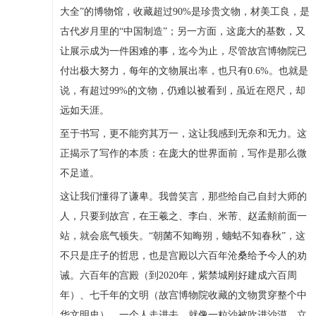
大全”的博物馆，收藏超过90%是珍贵文物，材美工良，是
古代岁月里的“中国制造”；另一方面，这庞大的基数，又
让展示成为一件困难的事，迄今为止，尽管故宫博物院已
付出极大努力，每年的文物展出率，也只有0.6%。也就是
说，有超过99%的文物，仍难以被看到，虽近在咫尺，却
远如天涯。
至于书写，更不能穷其万一，这让我感到无奈和无力。这
正揭示了写作的本质：在庞大的世界面前，写作是那么微
不足道。
这让我们懂得了谦卑。我曾笑言，那些给自己自封大师的
人，只要到故宫，在王羲之、李白、米芾、赵孟頫前面一
站，就会底气顿失。“朝菌不知晦朔，蟪蛄不知春秋”，这
不只是庄子的哲思，也是宫殿以六百年沧桑给予今人的劝
诫。六百年的宫殿（到2020年，紫禁城刚好建成六百周
年）、七千年的文明（故宫博物院收藏的文物贯穿整个中
华文明史），一个人走进去，就像一粒沙被吹进沙漠，立