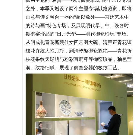
御用主题的“宸赏——明清御瓷珍玩”两个常设专场
之外，本季又增设了两个主题专场以飨藏家，即将
画意与诗文融合一器的“超以象外——宫廷艺术中
的诗与画”特色专场，及展现明代早、中、晚各时
期御窑珍品的“日月光华——明代御瓷珍玩”专场。
从明成化青花庭院仕女四艺图大碗、清雍正青花缠
枝花卉纹大抱月瓶，到清乾隆御瓷双绝——青花折
枝花果纹天球瓶与粉彩百鹿尊等御窑珍品，釉色莹
润，纹绘细腻，展现了御窑瓷器的极致工艺。