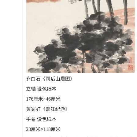
齐白石《雨后山居图》
立轴 设色纸本
176厘米×46厘米
黄宾虹《蜀江纪游》
手卷 设色纸本
28厘米×118厘米