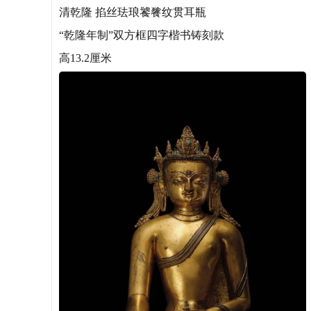
清乾隆 掐丝珐琅饕餮纹贯耳瓶
“乾隆年制”双方框四字楷书铸刻款
高13.2厘米