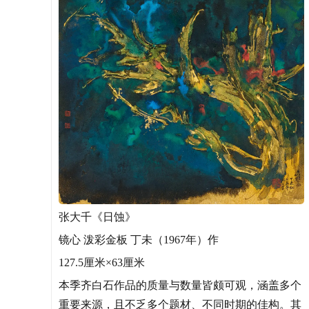
张大千《日蚀》
镜心 泼彩金板 丁未（1967年）作
127.5厘米×63厘米
本季齐白石作品的质量与数量皆颇可观，涵盖多个
重要来源，且不乏多个题材、不同时期的佳构。其