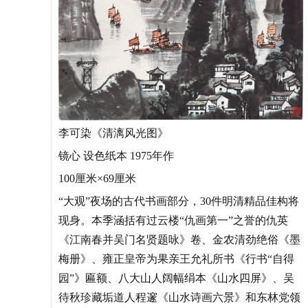
李可染《清漓风光图》
镜心 设色纸本 1975年作
100厘米×69厘米
“大观”夜场的古代书画部分，30件明清精品佳构将
现身。本季涵括有过云楼“仇画第一”之誉的仇英
《江南春并吴门名贤题咏》卷、金农清劲绝俗《墨
梅册》、雍正皇帝为果亲王允礼所书《行书“自得
园”》匾额、八大山人阔幅绢本《山水四屏》、吴
待秋珍藏垢道人程邃《山水诗画六景》和东林党领