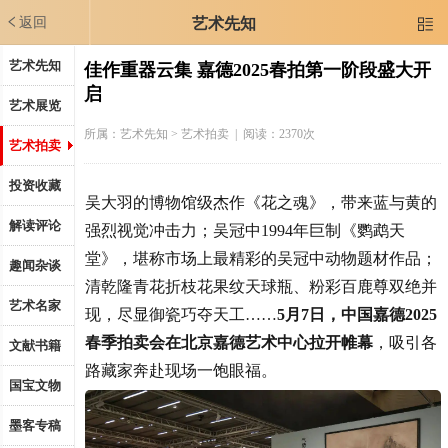
返回
艺术先知

艺术先知
佳作重器云集 嘉德2025春拍第一阶段盛大开
启
艺术展览
所属：
艺术先知
> 艺术拍卖 | 阅读：2370次
艺术拍卖
投资收藏
吴大羽的博物馆级杰作《花之魂》，带来蓝与黄的
解读评论
强烈视觉冲击力；吴冠中1994年巨制《鹦鹉天
堂》，堪称市场上最精彩的吴冠中动物题材作品；
趣闻杂谈
清乾隆青花折枝花果纹天球瓶、粉彩百鹿尊双绝并
艺术名家
现，尽显御瓷巧夺天工……
5月7日，中国嘉德2025
春季拍卖会在北京嘉德艺术中心拉开帷幕
，吸引各
文献书籍
路藏家奔赴现场一饱眼福。
国宝文物
墨客专稿