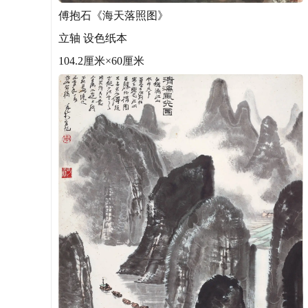
傅抱石《海天落照图》
立轴 设色纸本
104.2厘米×60厘米