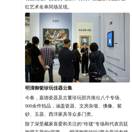
红艺术名单同场呈现。
明清御瓷珍玩佳器云集
今春，嘉德瓷器及古董珍玩部共推出八个专场、
900余件拍品，涵盖瓷器、文房杂项、佛像、紫
砂、玉器、西洋家具等众多门类。
除了深受藏家喜爱和关注的“玲珑”专场和代表宫廷