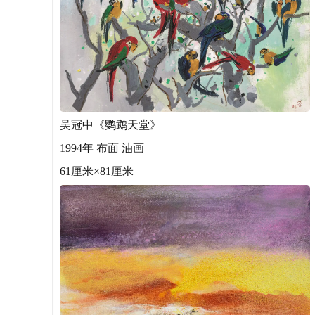
吴冠中《鹦鹉天堂》
1994年 布面 油画
61厘米×81厘米