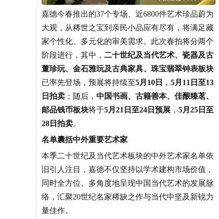
嘉德今春推出的37个专场、近6800件艺术珍品蔚为
大观，从稀世之宝到亲民小品应有尽有，将满足藏
家个性化、多元化的审美需求。此次春拍将分两个
阶段进行，其中，
二十世纪及当代艺术、瓷器及古
董珍玩、金石雅玩及古典家具、珠宝翡翠钟表板块
已率先登场，预展将持续至
5月10日
，
5月11日至13
日拍卖
；随后，
中国书画、古籍善本、佳酿臻茗、
邮品钱币板块
将于
5月21日至24日预展
，
5月25日至
28日拍卖
。
名单囊括中外重要艺术家
本季二十世纪及当代艺术板块的中外艺术家名单依
旧引人注目，嘉德不仅坚持以学术建构市场价值，
同时全方位、多角度地呈现中国当代艺术的发展脉
络，汇聚20世纪名家稀缺之作与当代中坚及新锐力
量佳作。