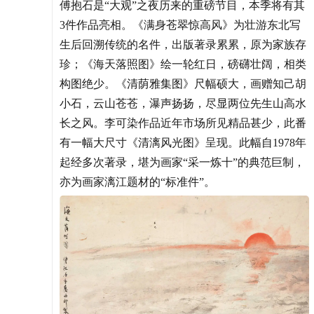
傅抱石是“大观”之夜历来的重磅节目，本季将有其
3件作品亮相。《满身苍翠惊高风》为壮游东北写
生后回溯传统的名件，出版著录累累，原为家族存
珍；《海天落照图》绘一轮红日，磅礴壮阔，相类
构图绝少。《清荫雅集图》尺幅硕大，画赠知己胡
小石，云山苍苍，瀑声扬扬，尽显两位先生山高水
长之风。李可染作品近年市场所见精品甚少，此番
有一幅大尺寸《清漓风光图》呈现。此幅自1978年
起经多次著录，堪为画家“采一炼十”的典范巨制，
亦为画家漓江题材的“标准件”。