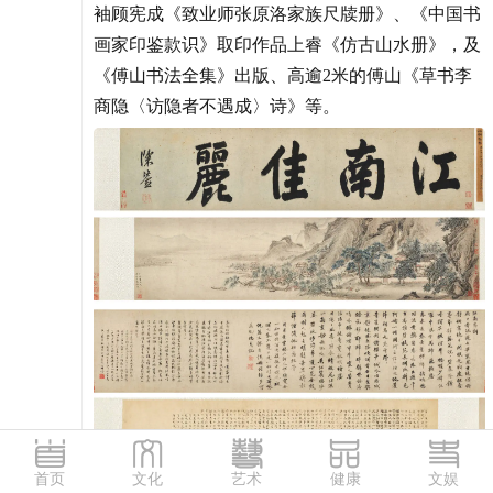
袖顾宪成《致业师张原洛家族尺牍册》、《中国书
画家印鉴款识》取印作品上睿《仿古山水册》，及
《傅山书法全集》出版、高逾2米的傅山《草书李
商隐〈访隐者不遇成〉诗》等。
首页
文化
艺术
健康
文娱