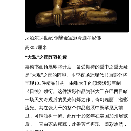
尼泊尔14世纪 铜鎏金宝冠释迦牟尼佛
高30.7厘米
“大观”之夜阵容剧透
嘉德书画预展即将开启，备受期待的重中之重无疑
是“大观”之夜的阵容。本季夜场近现代书画部分将
呈现101件精品佳构，由张大千的顶级泼彩巨制
《日蚀》领衔。这件泼彩作品为张大千在巴西目睹
一场天文奇观后的灵光闪烁之作，奇幻瑰丽，溢彩
流光。其在张大千的整个作品谱系中既罕见又前
卫，可谓独树一帜。此作于1969年在美国加州展览
后，一直由家族秘藏，此番芳华再现，墨彩焕然，