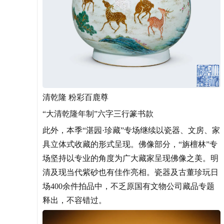
清乾隆 粉彩百鹿尊
“大清乾隆年制”六字三行篆书款
此外，本季“湛园·珍藏”专场继续以瓷器、文房、家
具立体式收藏的形式呈现。佛像部分，“旃檀林”专
场坚持以专业的角度为广大藏家呈现佛像之美。明
清及现当代紫砂也有佳作亮相。瓷器及古董珍玩日
场400余件拍品中，不乏原国有文物公司藏品专题
释出，不容错过。