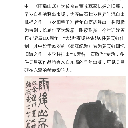
中，《雨后山居》为传奇古董收藏家仇炎之旧藏，
早岁自香港释出市场，为齐白石壮岁迥异时流自出
机杼之作；《夕阳望子》昔年自嘉德释出，构图极
为特别，长题也至为经意，耐读耐赏。今年适逢黄
宾虹诞辰160周年，“大观”夜场将集结6件黄宾虹佳
制，其中绘于85岁的《蜀江纪游》卷为黄宾虹回忆
旧游之作。本季将推出“缶无咎，石敢当”专题，多
件吴昌硕作品均有来自东瀛的早年出版，可见吴昌
硕在东瀛的赫赫影响力。