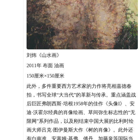
刘炜《山水画》
2011年 布面 油画
150厘米×150厘米
此外，多件重要西方艺术家的力作将亮相嘉德春
拍，书写全球“大当代”的革新与传承。重点涵盖战
后巨匠弗朗西斯·培根1958年的佳作《头像I》、安
迪·沃霍尔经典的肖像绘画、草间弥生标志性的“无
限网”系列作品，以及刚结束中国大展的比利时绘
画大师吕克·图伊曼斯大作《树的肖像》。此外还
有白南准、安塞姆·基弗、傅丹、加藤泉等国际当