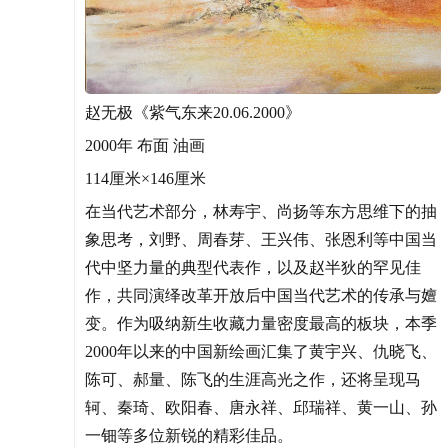
赵无极《紫气东来20.06.2000》
2000年 布面 油画
114厘米×146厘米
在当代艺术部分，林寿宇、尚扬等东方思维下的抽
象思考，刘野、周春芽、王兴伟、张恩利等中国当
代中坚力量的典型代表作，以及赵半狄的罕见佳
作，共同演绎改革开放后中国当代艺术的传承与嬗
变。作为吸纳新生收藏力量密度最高的板块，本季
2000年以来的中国新绘画汇集了黄宇兴、仇晓飞、
陈可、郝量、陈飞的生涯高光之作，还将呈现马
轲、秦琦、欧阳春、唐永祥、邱瑞祥、黄一山、孙
一钿等多位新锐的精彩佳品。