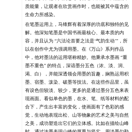
质能量，让观者在欣赏画作时，也能被其中蕴含的
生命力所感染。
在笔墨运用上，马锋辉有着深厚的功底和独特的见
解。他深知笔墨是中国书画最核心、最本质的内
容，并且认为 “六法论首要之法是‘气韵生动’”，所
以在创作中尤为强调用墨。在《万山》系列作品
中，他对墨法的运用堪称精妙。他秉承水墨画 “重
墨不重色” 的特点，深谙墨分五色（浓、淡、润、
渴、白），并能深透领会用墨的旨趣，娴熟运用积
墨、宿墨、泼染、破墨等技法。在这些作品里，虽
有设色但较淡、较少，更多的是通过墨分五色来表
现画面。看似单色的墨，在水、笔、纸等材料的配
合下，产生出丰富的变化，使画面有了色彩的感
觉，生动地表现出松、山等物象的艺术之美与自然
之美，成功塑造出它们的立体感。比如在描绘山峰
时，通过浓墨表现山峰的厚重与坚实，用淡墨勾勒