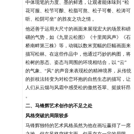
中体现笔的力度、墨的鲜透，让观者能体味到 “松
花可服、松节可酿、松脂可熬、松子可餐、松涛可
听、松阴可坐” 的胜友之功之情 。
他还善于运用大尺寸的画面来展现宏大的场景和磅
礴的气势，如《九里云松图》《十里闻风声》《石
桥南畔第三株》等，动辄以数米宽幅的巨幅画面来
描写松林。在这些作品中，他通过巧妙的构图，将
松树的形态、姿态与周围的环境相结合，以 “云”
的气象、“风” 的声音来表现松的精神境界，从传统
的折枝法转变为对松峦环抱的自然生态的描写，让
人们从云烟与风霜中感受松的傲然苍翠、挺拔轩昂
。
二、马锋辉艺术创作的不足之处
风格突破的局限较多
马锋辉独特的艺术风格虽然为他在画坛赢得了一席
之地，但在风格突破方面，似乎存在一定的局限