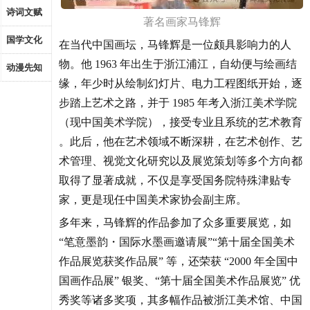
诗词文赋
著名画家马锋辉
国学文化
在当代中国画坛，马锋辉是一位颇具影响力的人
物。他 1963 年出生于浙江浦江，自幼便与绘画结
动漫先知
缘，年少时从绘制幻灯片、电力工程图纸开始，逐
步踏上艺术之路，并于 1985 年考入浙江美术学院
（现中国美术学院），接受专业且系统的艺术教育
。此后，他在艺术领域不断深耕，在艺术创作、艺
术管理、视觉文化研究以及展览策划等多个方向都
取得了显著成就，不仅是享受国务院特殊津贴专
家，更是现任中国美术家协会副主席。
多年来，马锋辉的作品参加了众多重要展览，如
“笔意墨韵・国际水墨画邀请展”“第十届全国美术
作品展览获奖作品展” 等，还荣获 “2000 年全国中
国画作品展” 银奖、“第十届全国美术作品展览” 优
秀奖等诸多奖项，其多幅作品被浙江美术馆、中国