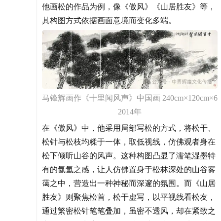
他画松的作品为例，像《傲风》《山居胜友》等，
其构图方式依据画面意境而变化多端。
马锋辉画作《十里闻风声》中国画 240cm×120cm×6
2014年
在《傲风》中，他采用局部写松的方式，将松干、
松针与松枝均糅于一体，取低视线，仿佛观者身在
松下倾听山谷的风声。这种构图凸显了濡笔湿墨特
有的氤氲之感，让人仿佛置身于松林深处的山谷雾
霭之中，营造出一种神秘而深邃的氛围。而《山居
胜友》则聚焦松首，松干虚写，以平视线看松友，
通过繁密松针笔笔叠加，虽密不透风，却在紧致之