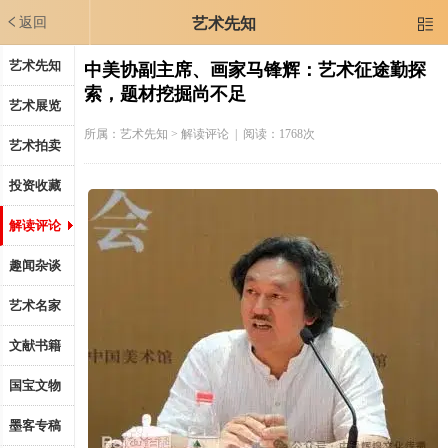
返回
艺术先知

艺术先知
中美协副主席、画家马锋辉：艺术征途勤探
索，题材挖掘尚不足
艺术展览
所属：
艺术先知
> 解读评论 | 阅读：1768次
艺术拍卖
投资收藏
解读评论
趣闻杂谈
艺术名家
文献书籍
国宝文物
墨客专稿