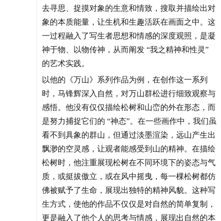
去寻思、捉摸对象的生意和情致，搜取并描绘出对
象的本质能量，让生机和生趣活跃在画面之中。这
一过程融入了写生者思想和情感的深度观照，是凝
神于物、以物传神，从而阐发 “我之精神和性灵”
的艺术实践。
以他的《万山》系列作品为例，在创作这一系列
时，马锋辉深入自然，对万山群松进行细致观察与
感悟。他没有仅仅描绘松树和山峦的外在形态，而
是努力捕捉它们的 “神态”。在一些画作中，我们虽
看不到具象的群山，但通过淡墨渲染，远山产生出
飘渺的空灵感，让观者能感受到山的精神。在描绘
松树时，他注重展现松树在不同环境下的姿态与气
质，或挺拔傲立，或在风中摇曳，每一棵松树都仿
佛被赋予了生命，展现出独特的精神风貌。这种写
生方式，使他的作品不仅仅是对自然的简单复制，
更是融入了他个人的思考与情感，展现出自然的本