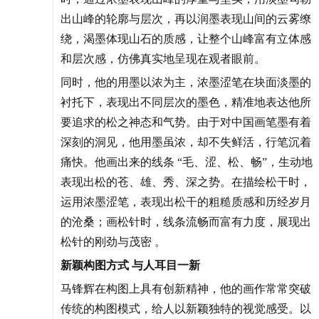
出山峰的轮廓与层次，再以润墨表现山间的云雾缭
绕，渴墨体现山石的质感，让整个山峰富有立体感
和层次感，仿佛真实地呈现在观者眼前。
同时，他的用墨以浓为主，浓墨涩笔在块面淡墨的
衬托下，表现出不同层次的墨色，精准地表达他所
要追求的松之神态和气势。由于对中国画笔墨有着
深刻的洞见，他用墨虽浓，却不失鲜活，行笔沉着
痛快。他画出来的线条 “毛、涩、松、畅”，生动地
表现出松的苍、雄、秀、深之势。在描绘松干时，
运用浓墨涩笔，表现出松干的粗糙质感和历经岁月
的沧桑；画松针时，线条流畅而富有力度，展现出
松针的刚劲与茂密 。
新颖构图方式 与人耳目一新
马锋辉在构图上具有创新精神，他的画作常常突破
传统的构图模式，给人以新颖独特的视觉感受。以