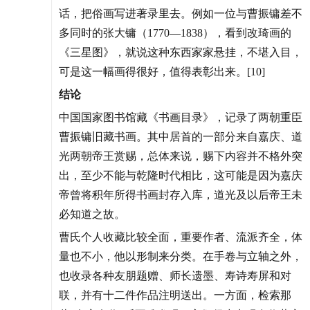
话，把俗画写进著录里去。例如一位与曹振镛差不
多同时的张大镛（1770—1838），看到改琦画的
《三星图》，就说这种东西家家悬挂，不堪入目，
可是这一幅画得很好，值得表彰出来。[10]
结论
中国国家图书馆藏《书画目录》，记录了两朝重臣
曹振镛旧藏书画。其中居首的一部分来自嘉庆、道
光两朝帝王赏赐，总体来说，赐下内容并不格外突
出，至少不能与乾隆时代相比，这可能是因为嘉庆
帝曾将积年所得书画封存入库，道光及以后帝王未
必知道之故。
曹氏个人收藏比较全面，重要作者、流派齐全，体
量也不小，他以形制来分类。在手卷与立轴之外，
也收录各种友朋题赠、师长遗墨、寿诗寿屏和对
联，并有十二件作品注明送出。一方面，检索那