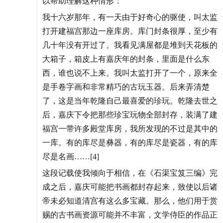
以帮助理解这种情形：
我十六岁那年，有一天由于好奇心的驱使，叫太监
打开建福宫那边一座库房。库门封条很厚，至少有
几十年没有开过了。我看见满屋都是堆到天花板的
大箱子，箱皮上有嘉庆年的封条，里面是什么东
西，谁也说不上来。我叫太监打开了一个，原来全
是手卷字画和非常精巧的古玩玉器。后来弄清楚
了，这是当年乾隆自己最喜爱的珍玩。乾隆去世之
后，嘉庆下令把那些珍宝玩物全部封存，装满了建
福宫一带许多殿堂库房，我所发现的不过是其中的
一库。有的库尽是彝器，有的库尽是瓷器，有的库
尽是名画……[4]
这段记载使我倾向于相信，在《石渠宝笈三编》完
成之后，嘉庆可能把书画都封存起来，致使以后诸
帝未必知道清宫有这么多宝藏。那么，他们用于赏
赐的古书画资源可能并不丰富，文学侍臣的作品正