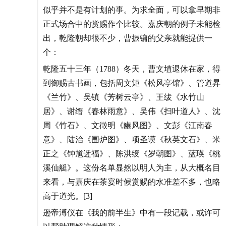
似乎并不是有计划的事。为求全面，可以拿早期非
正式场合中的赏赐作个比较。嘉庆朝的例子未能检
出，乾隆朝却很不少，曹振镛的父亲就能提供一
个：
乾隆五十三年（1788）冬天，曹文埴退休在家，得
到御赐古书画，包括周文矩《松风亭馆》、管道昇
《兰竹》、吴镇《芳树云亭》、王绂《水竹山
居》、谢缙《春林雨意》、吴伟《扫叶道人》、沈
周《竹石》、文徵明《豳风图》、文彭《江南春
意》、陆治《围炉图》、项圣谟《秋英文石》、米
正之《钟馗迓福》、陈洪绶《岁朝图》、蓝瑛《桃
溪仙艇》。这份名单显然以明人为主，从大概名目
来看，与嘉庆在茶宴时候赏赐的水准差不多，也略
高于道光。[3]
逊帝溥仪在《我的前半生》中有一段记载，或许可