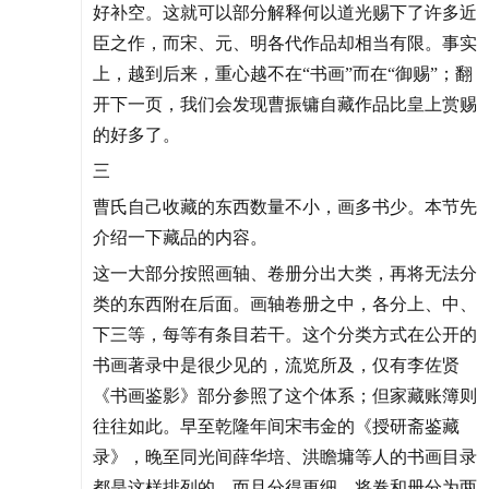
好补空。这就可以部分解释何以道光赐下了许多近
臣之作，而宋、元、明各代作品却相当有限。事实
上，越到后来，重心越不在“书画”而在“御赐”；翻
开下一页，我们会发现曹振镛自藏作品比皇上赏赐
的好多了。
三
曹氏自己收藏的东西数量不小，画多书少。本节先
介绍一下藏品的内容。
这一大部分按照画轴、卷册分出大类，再将无法分
类的东西附在后面。画轴卷册之中，各分上、中、
下三等，每等有条目若干。这个分类方式在公开的
书画著录中是很少见的，流览所及，仅有李佐贤
《书画鉴影》部分参照了这个体系；但家藏账簿则
往往如此。早至乾隆年间宋韦金的《授研斋鉴藏
录》，晚至同光间薛华培、洪瞻墉等人的书画目录
都是这样排列的，而且分得更细，将卷和册分为两