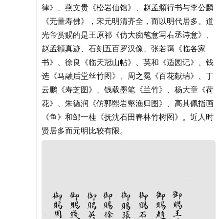
律》、燕文贵《松岩仙馆》、赵孟頫行书与李公麟
《无量寿佛》，宋元明清齐全，而以明代居多。道
光帝赏赐的是王原祁《仿大痴笔意写右丞诗意》、
赵孟頫真迹、石刻五百罗汉像、张若霭《临各家
书》、徐良《临天冠山帖》、英和《适园记》、钱
选《马融后堂丝竹图》、周之冕《百花献瑞》、丁
云鹏《寿芝图》、钱载墨笔《兰竹》、杨大章《荷
花》、朱德润《仿郭熙岩壑渔归图》、高其佩指画
《鱼》和邹一桂《抚沈石田春林竹树图》。近人时
贤居多而元明比较有限。