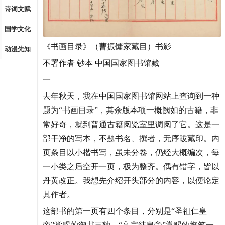
诗词文赋
国学文化
《书画目录》（曹振镛家藏目）书影
动漫先知
不署作者 钞本 中国国家图书馆藏
一
去年秋天，我在中国国家图书馆网站上查询到一种
题为“书画目录”，其余版本项一概阙如的古籍，非
常好奇，就到普通古籍阅览室里调阅了它。这是一
部干净的写本，不题书名、撰者，无序跋藏印。内
页条目以小楷书写，虽未分卷，仍经大概编次，每
一小类之后空开一页，极为整齐。偶有错字，皆以
丹黄改正。我想先介绍开头部分的内容，以便论定
其作者。
这部书的第一页有四个条目，分别是“圣祖仁皇