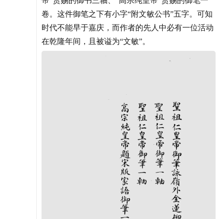
帝”赏赐的御书三轴、“高宗纯皇帝”赏赐的御笔一
卷。这件御笔之下有小字“附文敏公书”五字。可知
时代不能早于嘉庆，而作者的先人中必有一位活动
在乾隆年间，且被谥为“文敏”。