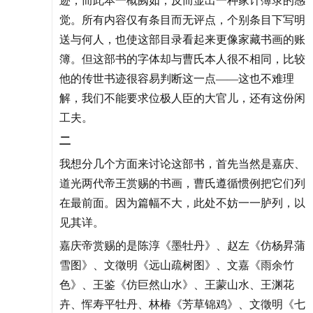
迹，而此本一概阙如，反而显出一种家计簿录的感
觉。所有内容仅有条目而无评点，个别条目下写明
送与何人，也使这部目录看起来更像家藏书画的账
簿。但这部书的字体却与曹氏本人很不相同，比较
他的传世书迹很容易判断这一点——这也不难理
解，我们不能要求位极人臣的大官儿，还有这份闲
工夫。
二
我想分几个方面来讨论这部书，首先当然是嘉庆、
道光两代帝王赏赐的书画，曹氏遵循惯例把它们列
在最前面。因为篇幅不大，此处不妨一一胪列，以
见其详。
嘉庆帝赏赐的是陈淳《墨牡丹》、赵左《仿杨昇蒲
雪图》、文徵明《远山疏树图》、文嘉《雨余竹
色》、王鉴《仿巨然山水》、王蒙山水、王渊花
卉、恽寿平牡丹、林椿《芳草锦鸡》、文徵明《七