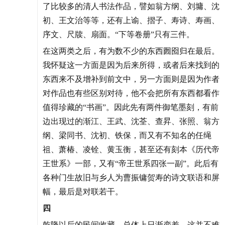
了比较多的清人书法作品，譬如翁方纲、刘墉、沈
初、王文治等等，还有上谕、摺子、寿诗、寿画、
序文、尺牍、扇面。“下等卷册”只有三件。
在这两类之后，有为数不少的东西囫囵归在最后。
我怀疑这一方面是因为后来所得，或者后来找到的
东西来不及增补到前文中，另一方面则是因为作者
对作品也有些区别对待，他不会把所有东西都看作
值得珍藏的“书画”。因此先有两件御笔墨刻，有前
边出现过的渐江、王武、沈荃、查昇、张照、翁方
纲、梁同书、沈初、铁保，而又有不知名的任绳
祖、萧椿、凌铨、黄玉衡，甚至还有刻本《历代帝
王世系》一部，又有“帝王世系四张一副”。此后有
各种门生故旧与乡人为曹振镛贺寿的诗文联语和屏
幅，最后是对联若干。
四
乾隆以后的民间收藏，总体上日渐变差。这并不难