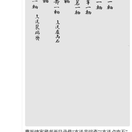
曹振镛家藏书画目录载“支送裴端斋”“支送卢南石”