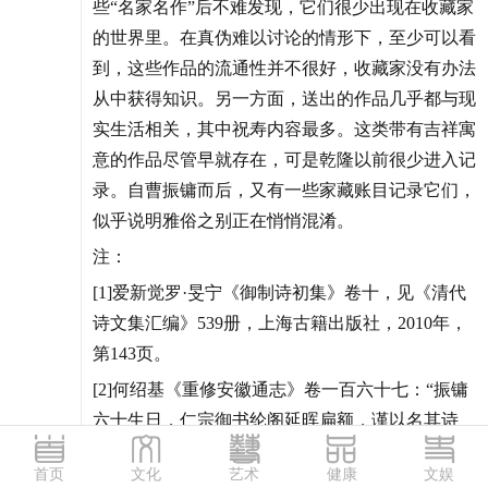
些“名家名作”后不难发现，它们很少出现在收藏家
的世界里。在真伪难以讨论的情形下，至少可以看
到，这些作品的流通性并不很好，收藏家没有办法
从中获得知识。另一方面，送出的作品几乎都与现
实生活相关，其中祝寿内容最多。这类带有吉祥寓
意的作品尽管早就存在，可是乾隆以前很少进入记
录。自曹振镛而后，又有一些家藏账目记录它们，
似乎说明雅俗之别正在悄悄混淆。
注：
[1]爱新觉罗·旻宁《御制诗初集》卷十，见《清代
诗文集汇编》539册，上海古籍出版社，2010年，
第143页。
[2]何绍基《重修安徽通志》卷一百六十七：“振镛
六十生日，仁宗御书纶阁延晖扁额，谨以名其诗
文，曰《纶阁延晖集》。”
首页
文化
艺术
健康
文娱
[3]曹文埴《石鼓砚斋诗集》卷十四，见《清代诗文