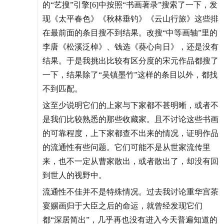
的“艺搜”引擎[6]中按照“书画著录”搜索了一下，发
现《太平春色》《秋林垂钓》《云山行旅》这些排
在最前面的条目搜不到结果。改搜“中等画轴”里的
李唐《松溪泛棹》、钱选《葵心向日》，还是没有
结果。于是我挑出比较有区分度的宋元作品都搜了
一下，结果除了“吴镇墨竹”这样的条目以外，都找
不到匹配。
这至少说明它们的上家与下家都不甚明晰，或者不
是我们比较熟悉的那些收藏家。且不讨论这些书画
的可靠程度，上下家都查不出来的情况，证明作品
的流通性有些问题。它们可能不是从世家流传里
来，也不一定从曹家散出，或者散出了，却没有回
到世人的视野中。
流通性不佳并不是特殊情况。过去我讨论重华宫茶
宴赐画归于大臣之后的命运，就曾经发现它们
都“深居简出”，几乎再也没有进入今天普遍知道的