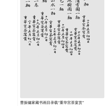
曹振镛家藏书画目录载“重华宫茶宴赏”