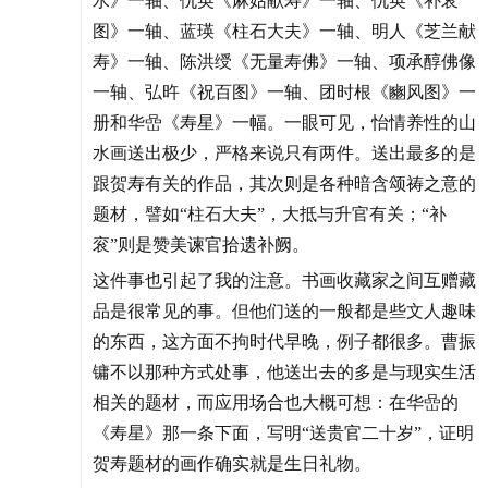
水》一轴、仇英《麻姑献寿》一轴、仇英《补衮
图》一轴、蓝瑛《柱石大夫》一轴、明人《芝兰献
寿》一轴、陈洪绶《无量寿佛》一轴、项承醇佛像
一轴、弘旿《祝百图》一轴、团时根《豳风图》一
册和华嵒《寿星》一幅。一眼可见，怡情养性的山
水画送出极少，严格来说只有两件。送出最多的是
跟贺寿有关的作品，其次则是各种暗含颂祷之意的
题材，譬如“柱石大夫”，大抵与升官有关；“补
衮”则是赞美谏官拾遗补阙。
这件事也引起了我的注意。书画收藏家之间互赠藏
品是很常见的事。但他们送的一般都是些文人趣味
的东西，这方面不拘时代早晚，例子都很多。曹振
镛不以那种方式处事，他送出去的多是与现实生活
相关的题材，而应用场合也大概可想：在华嵒的
《寿星》那一条下面，写明“送贵官二十岁”，证明
贺寿题材的画作确实就是生日礼物。