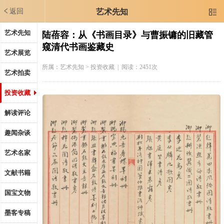
返回
艺术先知

艺术先知
陆蓓容：从《书画目录》与曹振镛的旧藏管
窥清代书画鉴藏史
艺术展览
所属：
艺术先知
> 投资收藏 | 阅读：2451次
艺术拍卖
投资收藏
解读评论
趣闻杂谈
艺术名家
文献书籍
国宝文物
墨客专稿