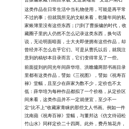
这类作品在日常生活中当礼物使用，可能是再平常
不过的事；但就我所见的文献来看，乾隆年间的私
家账簿里没有这些东西；[7]到了曹振镛的时代，收
藏圈子里的人仍然不怎么记录这类东西，换句话
说，无论明面暗面，士大夫即便拥有这些作品，却
曾经并不怎么在乎它们。可是从曹氏以后，就我注
意到的稿钞本目录而言，它们变得常见了一些。
前面提到的同光年间薛华培、洪瞻墉两部书画目录
里都有这类作品，譬如《三祝图》，譬如《祝寿百
禄》堂幅，且至少在薛家为数不少，定价也不太
低：薛华培为每种作品都拟了一个价格，从定价区
间来看，这类作品并不一定就便宜，至少不一
定“比不上”收藏家青睐的那些文人书画。例如一件
沈南蘋《祝寿百禄》堂幅，与董邦达《仿文待诏松
竹山水》同样定价二十四两。此外，费丹旭花卉，