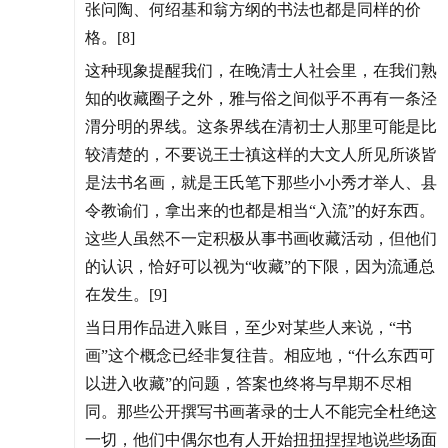
张问陶、何绍基和翁方纲的书法也都是同样的价
格。[8]
这种现象提醒我们，在晚清士人社会里，在我们熟
知的收藏圈子之外，雅与俗之间似乎不再有一条泾
渭分明的界线。这条界线在清初士人那里可能是比
较清楚的，不要说王士禛这样的大文人所见所谈皆
是法书名画，就是王氏笔下那些小小秀才举人、县
令教谕们，拿出来的也都是相当“入流”的好东西。
这些人虽然不一定积极从事书画收藏活动，但他们
的认识，恰好可以视为“收藏”的下限，因为流通总
在发生。[9]
当日用作品进入账目，至少对某些人来说，“书
画”这个概念已经非复往昔。相应地，“什么东西可
以进入收藏”的问题，答案也终将与早期不尽相
同。那些公开撰写书画著录的士人不能完全杜绝这
一切，他们中偶尔也有人开始扭扭捏捏地说些场面