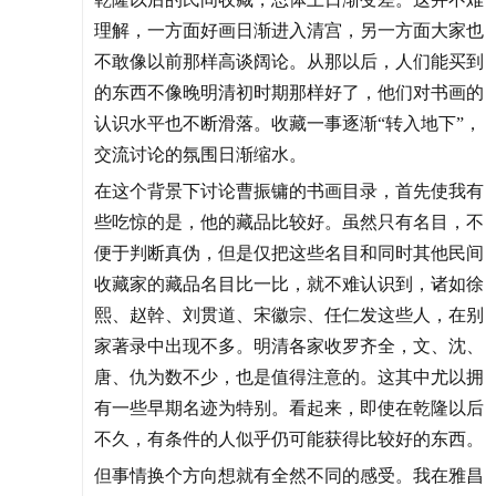
理解，一方面好画日渐进入清宫，另一方面大家也
不敢像以前那样高谈阔论。从那以后，人们能买到
的东西不像晚明清初时期那样好了，他们对书画的
认识水平也不断滑落。收藏一事逐渐“转入地下”，
交流讨论的氛围日渐缩水。
在这个背景下讨论曹振镛的书画目录，首先使我有
些吃惊的是，他的藏品比较好。虽然只有名目，不
便于判断真伪，但是仅把这些名目和同时其他民间
收藏家的藏品名目比一比，就不难认识到，诸如徐
熙、赵幹、刘贯道、宋徽宗、任仁发这些人，在别
家著录中出现不多。明清各家收罗齐全，文、沈、
唐、仇为数不少，也是值得注意的。这其中尤以拥
有一些早期名迹为特别。看起来，即使在乾隆以后
不久，有条件的人似乎仍可能获得比较好的东西。
但事情换个方向想就有全然不同的感受。我在雅昌