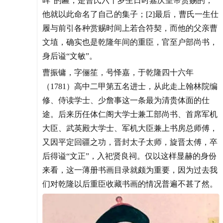
晖”的匾，是曹氏六十岁生日时嘉庆皇帝赏赐的，
他就以此命名了自己的集子；[2]最后，曹氏一生仕
履与前引各种赏赐时间上若合符契，而他的父亲曹
文埴，确实也是乾隆年间的重臣，官至户部尚书，
身后谥“文敏”。
曹振镛，字俪笙，号怿嘉，于乾隆四十六年
（1781）高中二甲第五名进士，从此走上翰林院编
修、侍读学士、少詹事这一条最为清贵体面的仕
途。后来历任体仁阁大学士兼工部尚书、首席军机
大臣、武英殿大学士、军机大臣兼上书房总师傅，
又因平定回疆之功，晋封太子太师，旋晋太傅，卒
后得谥“文正”，入祀贤良祠。仅以这样显赫的身份
来看，这一薄册书画目录就颇为重要，因为过去我
们对乾隆以后重臣收藏书画的情况普遍不甚了然。