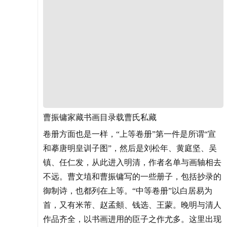
曹振镛家藏书画目录载曹氏私藏
卷册方面也是一样，“上等卷册”第一件是所谓“宣
和摹唐明皇训子图”，然后是刘松年、黄庭坚、吴
镇、任仁发，从此进入明清，作者名单与画轴相去
不远。曹文埴和曹振镛写的一些册子，包括抄录的
御制诗，也都列在上等。“中等卷册”以白居易为
首，又有米芾、赵孟頫、钱选、王蒙。晚明与清人
作品齐全，以书画进用的臣子之作尤多。这里出现