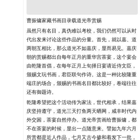
曹振镛家藏书画目录载道光帝赏赐
虽然只有名目，真伪难以考校，我们仍然可以从时
代出发来讨论这些作品的分量。首先，就以嘉、道
两朝互相比，那么道光不如嘉庆，显而易见。嘉庆
朝的赏赐都出自每年正月的重华宫茶宴，这个宴会
由乾隆首倡，在每年正月上旬择日宴请近侍文臣，
颁赐文玩书画，君臣联句作诗。这是一种比较隆重
端庄的场合，颁赐的书画名目都比较好，卷端往往
还有御题诗。
乾隆希望把这个活动传为家法，世代相承，结果嘉
庆坚持遵守，道光三天打鱼两天晒网，咸丰时代内
外交困，茶宴自然停办。道光帝赏画给曹振镛，都
不在茶宴的时候，显出一点随意来。譬如九年六月
所赏都是近人作品，七月又古今掺和着发下一批，