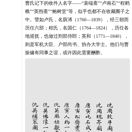
曹氏记下的收件人名字——“裴端斋”“卢南石”“程鹤
樵”“英煦斋”“鲍树堂”等，似乎也都不在收藏圈子之
中。譬如卢氏，名荫溥（1760—1839），经三朝而
历任六部；程氏，名国仁（1764—1824），历任各
地巡抚，也做过刑部侍郎；英和（1771—1840），
则是军机大臣、户部尚书、协办大学士。他们与曹
振镛有同事之谊，或许因此需要酬酢。