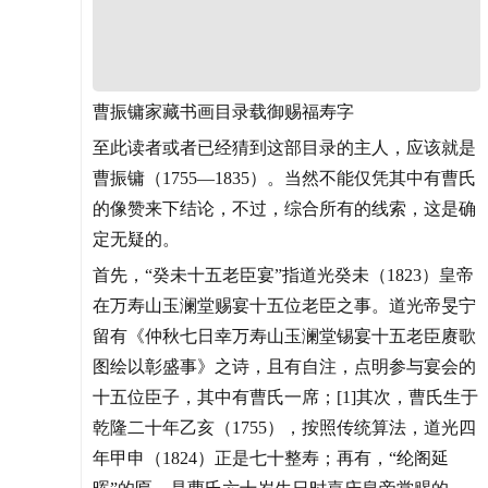
曹振镛家藏书画目录载御赐福寿字
至此读者或者已经猜到这部目录的主人，应该就是
曹振镛（1755—1835）。当然不能仅凭其中有曹氏
的像赞来下结论，不过，综合所有的线索，这是确
定无疑的。
首先，“癸未十五老臣宴”指道光癸未（1823）皇帝
在万寿山玉澜堂赐宴十五位老臣之事。道光帝旻宁
留有《仲秋七日幸万寿山玉澜堂锡宴十五老臣赓歌
图绘以彰盛事》之诗，且有自注，点明参与宴会的
十五位臣子，其中有曹氏一席；[1]其次，曹氏生于
乾隆二十年乙亥（1755），按照传统算法，道光四
年甲申（1824）正是七十整寿；再有，“纶阁延