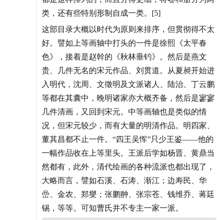
类，还有些特别形制自成一类。[5]
这部目录大概以时代为原则来排序，但贯彻得不太
好。譬如上等画轴中打头的一件是徐熙《太平春
色》，接着是赵幹的《秋林垂钓》。然后是燕文
贵、几件无名的宋元作品、刘贯道。从夏昶开始进
入明代，沈周、文徵明及文派诸人、陆治、丁云鹏
等都在其囊中，晚明诸家亦大概齐备，然后是寥寥
几件清画，又回到宋元。中等画轴也是类似的情
况，但宋元较少，而有大量的明清作品。明四家、
董其昌都不止一件。“四王吴恽”只少王鉴——他的
一幅作品收在上等里头。王派后学如杨晋、黄鼎当
然都有，此外，清代绘画的各种流派也都出现了，
大略而言，譬如石溪、石涛、渐江；边寿民、华
嵒、金农、郑燮；张鹏翀、张宗苍、钱维乔、蒋廷
锡，等等。可知曹氏并不专主一家一派。