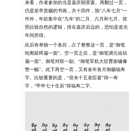
来看，作者参加的当是嘉庆朝茶宴。再翻过一页，
仍是皇帝赏赐的书画，共十四件，除“八年七月”一
件外，年款集中在“九年”的二月、六月和七月。按
照比较自然的逻辑，排在嘉庆后边的，恐怕是道光
年间所得。
此后有单独一个条目，占了整整这一页，是“御笔
纶阁延晖扁一面”。空一页之后，是“御笔调元佑祜
扁一面”、御笔对联一副、“御笔军机大臣曹振镛像
赞一幅”。此下再空一页，又有各年各月御赐福寿
字。比较重要的是，“癸未十五老臣宴”得一寿
字，“甲申七十生辰”得福寿二字。