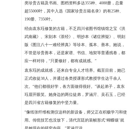
类珍贵古籍及书画、图档资料多达355种、4088册，总量
超55000叶，其中入选《国家珍贵古籍名录》的有25种、
190册、7350叶。
经由袁东珏修复的古籍，不乏四川省图书馆镇馆之宝《洪
武南藏》、宋刻本《茶经》、明抄本《诸症辨疑》、明刻
版《图注八十一难经辨真》等珍本、孤本、善本。她说，
不管是珍贵善本，还是家谱、书信、地契等普通残卷，都
应一样对待，“只要修好，都有成就感。”
袁东珏的成就感，还来自专业人才培养。截至目前，她已
正式收徒38人，并通过各类授课形式教授学生达千余人
次。“他们都很好学，各方面做得很好。”谈起弟子，袁东
珏眉开眼笑。她身边的两位徒弟，罗涵亓、吴石玉，已经
是四川省古籍修复的中坚力量。
“像纸张纤维检测仪这样的新设备，师父正在积极学习和使
用。传统技艺也没放下，清代宫廷的装帧形式‘蝴蝶镶’就
是她现在的研究内容。”罗涵亓说。