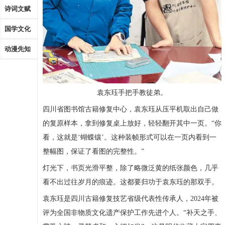
诗词文赋
国学文化
动漫先知
袁东珏手把手教徒弟。
四川省图书馆古籍修复中心，袁东珏从压平机取出自己做
的复原样本，拿到修复桌上放好，轻轻翻开其中一页。“你
看，这就是‘蝴蝶镶’。这种装帧形式可以在一页内看到一
整幅图，保证了看图的完整性。”
灯光下，书页光滑平整，除了略微泛黄的纸张颜色，几乎
看不出过往岁月的痕迹。这都要归功于袁东珏的那双手。
袁东珏是四川古籍修复技艺省级代表性传承人，2024年被
评为全国非物质文化遗产保护工作先进个人。“补天之手、