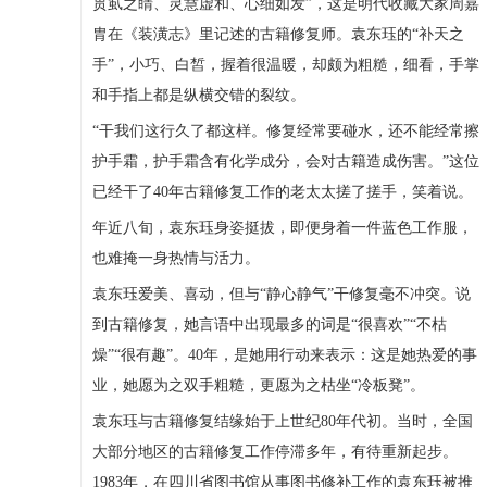
贯虱之睛、灵慧虚和、心细如发”，这是明代收藏大家周嘉
胄在《装潢志》里记述的古籍修复师。袁东珏的“补天之
手”，小巧、白皙，握着很温暖，却颇为粗糙，细看，手掌
和手指上都是纵横交错的裂纹。
“干我们这行久了都这样。修复经常要碰水，还不能经常擦
护手霜，护手霜含有化学成分，会对古籍造成伤害。”这位
已经干了40年古籍修复工作的老太太搓了搓手，笑着说。
年近八旬，袁东珏身姿挺拔，即便身着一件蓝色工作服，
也难掩一身热情与活力。
袁东珏爱美、喜动，但与“静心静气”干修复毫不冲突。说
到古籍修复，她言语中出现最多的词是“很喜欢”“不枯
燥”“很有趣”。40年，是她用行动来表示：这是她热爱的事
业，她愿为之双手粗糙，更愿为之枯坐“冷板凳”。
袁东珏与古籍修复结缘始于上世纪80年代初。当时，全国
大部分地区的古籍修复工作停滞多年，有待重新起步。
1983年，在四川省图书馆从事图书修补工作的袁东珏被推