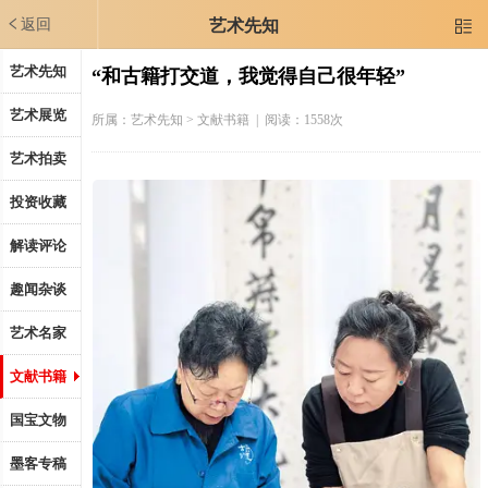
返回
艺术先知

艺术先知
“和古籍打交道，我觉得自己很年轻”
艺术展览
所属：
艺术先知
> 文献书籍 | 阅读：1558次
艺术拍卖
投资收藏
解读评论
趣闻杂谈
艺术名家
文献书籍
国宝文物
墨客专稿