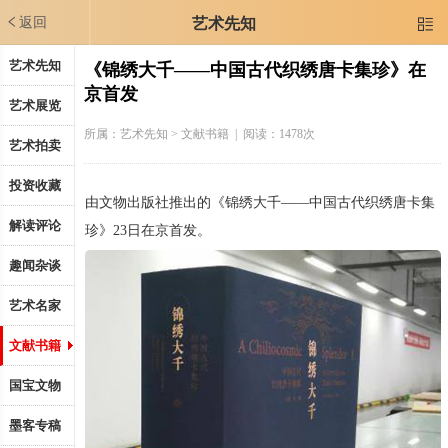
返回
艺术先知

艺术先知
《锦绣大千——中国古代织绣唐卡集珍》在
京首发
艺术展览
所属：
艺术先知
> 文献书籍 | 阅读：1478次
艺术拍卖
投资收藏
由文物出版社推出的《锦绣大千——中国古代织绣唐卡集
解读评论
珍》23日在京首发。
趣闻杂谈
艺术名家
文献书籍
国宝文物
墨客专稿