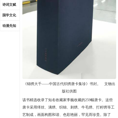
诗词文赋
国学文化
动漫先知
《锦绣大千——中国古代织绣唐卡集珍》书封。 文物出
版社供图
该书精选收录了知名收藏家李巍收藏的259幅唐卡。这些
唐卡采用缂丝、满绣、织锦、刺绣、牛毛绣、打籽绣等工
艺制成，画面构图和谐、色彩艳丽，罕见而珍贵。除了