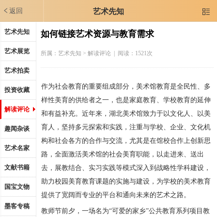
返回
艺术先知

艺术先知
如何链接艺术资源与教育需求
艺术展览
所属：
艺术先知
> 解读评论 | 阅读：1521次
艺术拍卖
作为社会教育的重要组成部分，美术馆教育是全民性、多
投资收藏
样性美育的供给者之一，也是家庭教育、学校教育的延伸
解读评论
和有益补充。近年来，湖北美术馆致力于以文化人、以美
育人，坚持多元探索和实践，注重与学校、企业、文化机
趣闻杂谈
构和社会各方的合作与交流，尤其是在馆校合作上创新思
艺术名家
路，全面激活美术馆的社会美育职能，以走进来、送出
文献书籍
去，展教结合、实习实践等模式深入到战略性学科建设，
助力校园美育教育课题的实施与建设，为学校的美术教育
国宝文物
提供了宽阔而专业的平台和通向未来的艺术之路。
墨客专稿
教师节前夕，一场名为“可爱的家乡”公共教育系列项目教