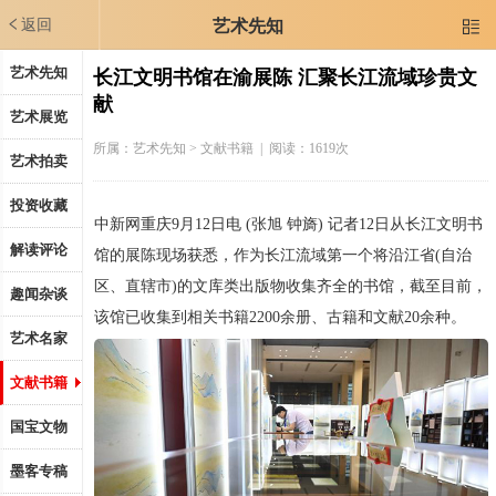
返回
艺术先知

艺术先知
长江文明书馆在渝展陈 汇聚长江流域珍贵文
献
艺术展览
所属：
艺术先知
> 文献书籍 | 阅读：1619次
艺术拍卖
投资收藏
中新网重庆9月12日电 (张旭 钟旖) 记者12日从长江文明书
解读评论
馆的展陈现场获悉，作为长江流域第一个将沿江省(自治
区、直辖市)的文库类出版物收集齐全的书馆，截至目前，
趣闻杂谈
该馆已收集到相关书籍2200余册、古籍和文献20余种。
艺术名家
文献书籍
国宝文物
墨客专稿