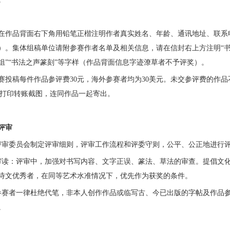
在作品背面右下角用铅笔正楷注明作者真实姓名、年龄、通讯地址、联系
）。集体组稿单位请附参赛作者名单及相关信息，请在信封右上方注明“书
组”“书法之声篆刻”等字样（作品背面信息字迹潦草者不予评奖）。
赛投稿每件作品参评费30元，海外参赛者均为30美元。未交参评费的作
纸打印转账截图，连同作品一起寄出。
评审
评审委员会制定评审细则，评审工作流程和评委守则，公平、公正地进行
审读：评审中，加强对书写内容、文字正误、篆法、草法的审查。提倡文
诗文优秀者，在同等艺术水准情况下，优先作为获奖的条件。
参赛者一律杜绝代笔，非本人创作作品或临写古、今已出版的字帖及作品
。