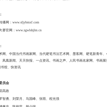
：
网：www.sfjybmxf.com
官网：www.zgwlshjlm.cn
：
术网、中国当代书画家网、当代硬笔书法艺术网、墨客网、硬笔新青年、
、凤凰新闻、天天快报、一点资讯、书画之声、人民书画名家网、书画展
人图书馆、快资讯
委员会
阳高政
罗智勇、刘荣月、马国峰、张雨、程光强
傅佩忠、陈帅堂、韩少瑞