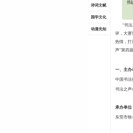
诗词文赋
国学文化
“书法之
动漫先知
评，大赛
热情，打
声”第四
一、主办
中国书法传播
书法之声全
承办单位
东莞市牧