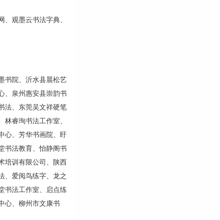
网、观墨云书法字典、
墨书院、沂水县晨松艺
心、泉州惠安县崇韵书
书法、东莞吴文祥硬笔
、林睿珣书法工作室、
中心、芳华书画院、盱
堂书法教育、怡静阁书
术培训有限公司、陕西
法、爱阅鸟练字、龙之
堂书法工作室、启点练
中心、柳州市文康书