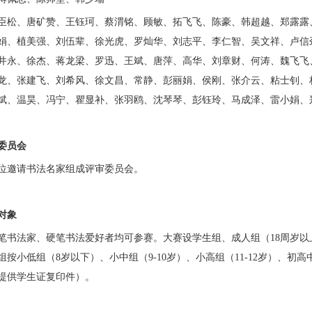
臣松、唐矿赞、王钰珂、蔡渭铭、顾敏、拓飞飞、陈豪、韩超越、郑露露
娟、植美强、刘伍辈、徐光虎、罗灿华、刘志平、李仁智、吴文祥、卢信
井永、徐杰、蒋龙梁、罗迅、王斌、唐萍、高华、刘章财、何涛、魏飞飞
龙、张建飞、刘希风、徐文昌、常静、彭丽娟、侯刚、张介云、粘士钊、
斌、温昊、冯宁、瞿显补、张羽鸥、沈琴琴、彭钰玲、马成泽、雷小娟、
委员会
位邀请书法名家组成评审委员会。
对象
笔书法家、硬笔书法爱好者均可参赛。大赛设学生组、成人组（18周岁以
按小低组（8岁以下）、小中组（9-10岁）、小高组（11-12岁）、初高中
提供学生证复印件）。