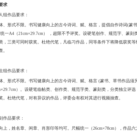
要求
人组作品要求：
体、形式不限。书写健康向上的古今诗词、赋、格言，提倡自作诗词(篆
统一A4（21cm×29.7cm） ，超限不予评奖。设硬笔创作、规范字、篆
类，三类可同时获奖。杜绝代笔，凡临习作品，同等条件下将降低获奖等
查。
生组作品要求：
体、形式不限。书写健康向上的古今诗词、赋、格言 (篆书、草书作品须
1cm×29.7cm）。设硬笔临帖类、创作类、规范字类、篆刻类，分类独立评
奖。杜绝代笔，对有异议的作品，评委会有权对其进行视频抽查。
刻作品要求：
向上，姓名章、闲章、肖形印等均可。尺幅统一（26cm×78cm），作品
。