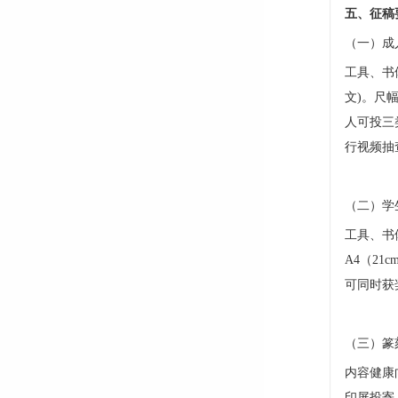
五、征稿
（一）成
工具、书
文)。尺幅
人可投三
行视频抽
（二）学
工具、书
A4（2
可同时获
（三）篆
内容健康
印屏投寄