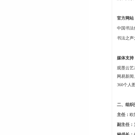
官方网站
中国书法传播
书法之声大赛
媒体支持
观墨云艺
网易新闻
360个
二、组织
主任：
欧
副主任：
秘书长：