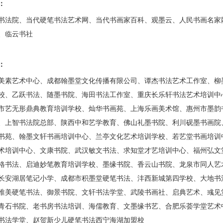
：
书法院、当代硬笔书法艺术网、当代书画家百科、观墨云、人民书画名家
、临云书社
：
美素艺术中心、成都翰墨堂文化传播有限公司、谭杰书法艺术工作室、柳
校、乙跃书法、随墨书院、海田书法工作室、重庆长乐轩书法艺术培训中
市艺无形鼎典教育培训学校、灿华书画苑、上海乐画美术馆、惠州市墨韵
、上智书法院总部、陕西中和艺学教育、佛山礼墨书院、利川砚墨书画院
书苑、翰墨文轩书画培训中心、兰亭文化艺术培训学校、若艺堂书画培训
术培训中心、文康书院、武汉敏文书法、求知堂才艺培训中心、福州弘文
格书法、启迪妙笔教育培训学校、墨缘书院、香云山书院、龙泉市同人艺
长安湖居笔记小学、成都市积墨堂硬笔书法、沣西新城第四学校、大地书
唯美硬笔书法、御景书院、文轩书法学堂、武陵书画社、启典艺术、彧见
青石书院、老书房书法培训、海儒教育、文墨缘书艺、合肥乐荟学堂艺术
书法学堂、赵贺新少儿硬笔书法西宁海湖加盟校