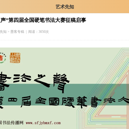
艺术先知
之声”第四届全国硬笔书法大赛征稿启事
先知
> 墨客专稿 | 阅读：3050次