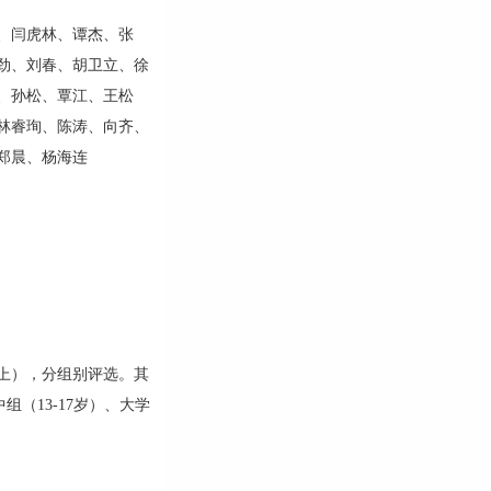
、闫虎林、谭杰、张
劲、刘春、胡卫立、徐
、孙松、覃江、王松
林睿珣、陈涛、向齐、
郑晨、杨海连
上），分组别评选。其
组（13-17岁）、大学