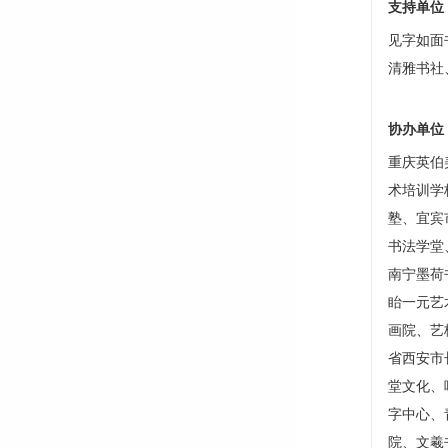
支持单位
见字如面
清雅书社
协办单位
重庆英伯
术培训学
塾、宜宾
书法学堂
南宁墨荷
眙一元艺
画院、艺
省西安市
堂文化、
字中心、
院、文羲