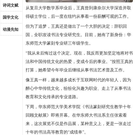
诗词文赋
从复旦大学数学系毕业后，王真曾到康奈尔大学深造并取
得硕士学位，后一度在纽约从事着一份薪酬可观的工作。
国学文化
但为了追梦，王真还是做出了一个大胆的决定：辞职回
动漫先知
国，全职攻读书法专业研究生。目前，她有了新身份：华
东师范大学篆刻专业研三年级学生。
“我从未后悔过这个决定。现在，我反而更加坚定地将对书
法和中国传统文化的热爱，变成今后的事业。”按照王真的
打算，她希望今年毕业后继续从事书法艺术普及工作。
像王真一样，越来越多成长于互联网时代的年轻人，因为
醉心中华传统文化，纷纷化兴趣为职业、走上了从事书法
教育和文化传承的专业道路。
下周，华东师范大学美术学院《书法篆刻研究生教学十年
回顾文献展》即将开幕。在华东师大书法系主任张索看
来，这次展览不仅是作品展，某种意义上，更是一张走过
十年的书法高等教育的“成绩单”。