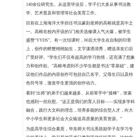
140余位研究生。从这里毕业后，学子们大多从事书法教
学、艺术普及和管理等社会美育工作。
目前在上海海洋大学担任书法篆刻老师的高榕就是其中之
一。高榕在校内开设的5门相关选修课人气火爆，被学生
盛赞“YYDS”。有一次结课时，00后大学生在自制的印章
上，创作的螃蟹栩栩如生，文字潇洒清秀，赠送亲友们后
广受好评。“学生们不仅有超高的学习热情，还充满了想象
力和创作欲。”高榕考虑到不少学生都是书法“零基础”，建
议他们作品的内容创作可包括自己名字、父母生日以及特
色符号等，激发学生更强的创作动力。
看到“出师”的弟子们越来越多、从前辈手中“接棒”，张索
也感到一丝欣慰。“这正是我们的育人目标——实现多学科
融合，践行大文科的理念，培养多能的综合型人才，向大
中小学生和更多社会大众输送高质量的美育资源。”
为提高学生综合素质，华东师大书法系鼓励学子在学习专