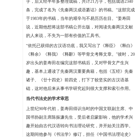
字，后又经半年多整理成稿，共计21万字，包括成语2340
条，完成了名为《先秦两汉成语纂诂》的书稿。“这部完成
于1983年的书稿，当年的艰辛与不易历历在目。”姜寿田
说，近期他想将这部书稿公开出版，对阅读先秦两汉文献
的人来说，不失为一部有价值的工具书。
“依托已获得的古汉语功底，我又写出了《释臣》《释白》
《释余》《释我》《释辭》等甲骨文考释文章。”彼时，20
岁出头的姜寿田在编完这部书稿后，又对甲骨文产生兴
趣，基本上通读了先秦两汉重要典籍，包括《五经》先秦
诸子、《廿十四史》前四史，打下了较坚实的古汉语基
础，这对他后来从事书学研究起到很大支撑和索引作用。
当代书法史的学术审思
上世纪90年代初，姜寿田得识当时的中国文联副主席、中
国书协副主席陈振濂先生，受后者启蒙影响，他的学术兴
趣开始由古代汉语转向书法理论研究，并开始关注西学。
这期间他参与《书法学》修订，担任《中国书法理论史》