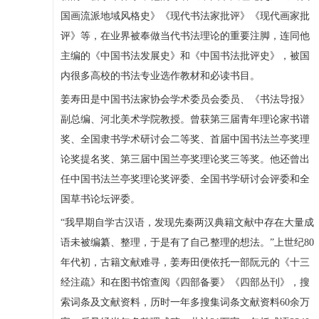
国画流派地域风格史》《现代书法家批评》《现代画家批
评》等，在业界被奉做当代书法理论的重要注脚，连同他
主编的《中国书法发展史》和《中国书法批评史》，被国
内很多高校的书法专业选作教材和必读书目。
姜寿田是中国书法家协会学术委员会委员、《书法导报》
副总编、河北美术学院教授。曾获第三届青年理论家书谱
奖、全国隶书学术研讨会二等奖、首届中国书法兰亭奖理
论奖提名奖、第三届中国兰亭奖理论奖三等奖。他还曾出
任中国书法兰亭奖理论奖评委、全国书学研讨会评委和全
国草书论坛评委。
“我早期自学古汉语，发现先秦两汉典籍文献中存在大量成
语未被编纂、整理，于是有了自己整理的想法。”上世纪80
年代初，古籍文献难寻，姜寿田便依托一部阮元的《十三
经注疏》和在图书馆查阅《四部备要》《四部丛刊》，搜
索词条及文献资料，历时一年多搜集词条文献资料60余万