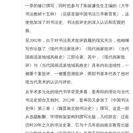
一章的修订撰写，同时也参与了陈振濂先生主编的《大学
书法教材十五种》（后获首届中国书法兰亭教育奖），这
使他加深了对书法史、书法批评史的深入认识和宏观把
握。
至2002年，出于对书法美术批评践履的现实关注，他相继
写作出版了《现代书法家批评》《现代画家批评》《当代
国画流派地域风格史》三部论著。其中，《现代画家批
评》与《当代国画流派地域风格史》具有内在连续性，一
侧重个案批评、一侧重思潮批评，两部书基本代表了他对
现当代美术的认识与评价。
从学术多元化的现代书学背景来看，姜寿田的理论与当代
书法史契合又独到。2012年，姜寿田又参加了《中国书法
史绎》第三卷（《魏晋南北朝书法史》）撰写。这是一部
从选题酝酿、学理框架架构到撰写出版，几经跌宕、迁延
历时20年之久的书法史著。它与十几年前由南京教育出版