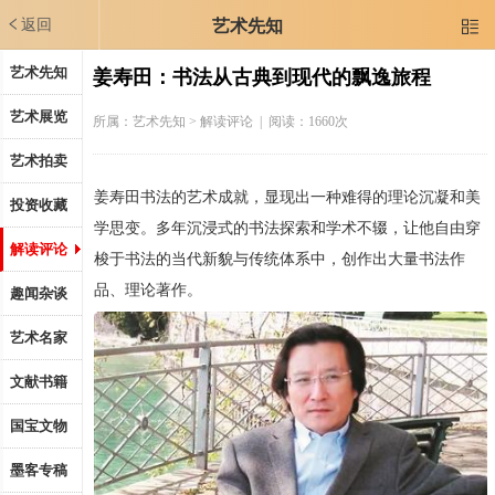
返回
艺术先知

艺术先知
姜寿田：书法从古典到现代的飘逸旅程
艺术展览
所属：
艺术先知
> 解读评论 | 阅读：1660次
艺术拍卖
姜寿田书法的艺术成就，显现出一种难得的理论沉凝和美
投资收藏
学思变。多年沉浸式的书法探索和学术不辍，让他自由穿
解读评论
梭于书法的当代新貌与传统体系中，创作出大量书法作
品、理论著作。
趣闻杂谈
艺术名家
文献书籍
国宝文物
墨客专稿