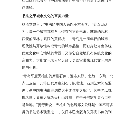
社出版的七卷本《中国书法史》有着不同的史学定位与写
作路径。
书法之于城市文化的审美力量
林语堂曾言，“书法给中国人民以基本美学。”姜寿田认
为，每一个城市都有自己特有的文化形象。苏州的园林，
西安的碑林，武汉的黄鹤楼……青岛是一座年轻的城市，
现代性与开放性构成青岛的城市品格，而它身处齐鲁传统
儒家文化中心地域的背景，又使它自然地具有传统文化的
亲和力。大批文化名人的足迹，更给它带来现代文化的厚
度与生机。
“青岛平度天柱山的摩崖石刻，遍布东汉、北魏、东魏、北
齐以及金、元等历代摩崖刻石，以书法、石刻艺术闻名遐
迩，是中国书法由隶到楷大变改体现之瑰宝。其中尤以魏
碑名世，又被人称为天柱山魏碑，在中外书家学者心目中
是圣地。”姜寿田说，天柱山的北魏郑文公碑是中国不可多
得的书刻艺术瑰宝之一，仅日本已出版有关郑氏书刻的刊