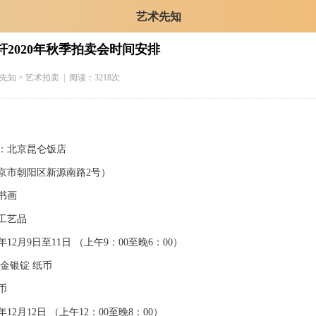
艺术先知
轩2020年秋季拍卖会时间安排
先知
> 艺术拍卖 | 阅读：3218次
北京昆仑饭店
市朝阳区新源南路2号）
书画
艺品
12月9日至11日 （上午9：00至晚6：00）
银锭 纸币
币
12月12日 （上午12：00至晚8：00）