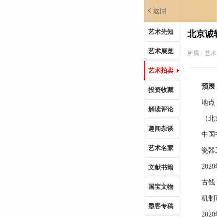
返回
艺术先知
北京诚
艺术展览
所属：
艺术
艺术拍卖
预展
投资收藏
地点：
解读评论
（北京
趣闻杂谈
中国
艺术名家
瓷器工
2020年
文献书籍
古钱 金
国宝文物
机制
墨客专稿
2020年