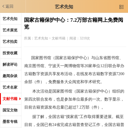
返回
艺术先知

艺术先知
国家古籍保护中心：7.2万部古籍网上免费阅
览
艺术展览
所属：
艺术先知
> 文献书籍 | 阅读：3219次
艺术拍卖
投资收藏
国家图书馆（国家古籍保护中心）与山东省图书馆、
解读评论
南京图书馆、宁波天一阁博物馆等20家单位12日联合举办
古籍数字资源共享发布活动，在线发布古籍数字资源7200
趣闻杂谈
余部（件），免费服务大众阅览和学术研究。
艺术名家
本次活动是国家图书馆（国家古籍保护中心）组织的
文献书籍
第四次联合发布，也是参加单位最多的一次。数字显示，
目前古籍资源发布总量已超过7.2万部（件）。
国宝文物
据了解，全国古籍“摸家底”工作取得重要进展。截至
墨客专稿
目前，全国已有24省完成古籍普查登记工作，全国古籍普