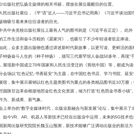
少出版社把弘扬主旋律的相关书籍，摆放在展位最醒目的位置。
出版社展位，《平“语”近人——习近平总书记用典》《习近平谈治国
版物吸引着来来往往读者的目光。
中央党校出版社展位上最有人气的图书则是《习近平在正定》。此外
的工作生活和奋斗历程的《梁家河》，也吸引了不少年轻读者驻足捧读。
，众多主题出版物也通过讲述新时代新故事，以更可读、更鲜活的面
子钟扬奋斗人生的《种子钟扬》，描写三代塞罕坝人奋战50多年，再现“千
，展现新中国成立70年国家和人民生活变迁的《剪纸中国》等，都成为读
场以“红色记忆·书香延安”为主题，在中国红色书店、学习书院、延安
展馆，集中展示展销以红色主题类图书为重点的各类精品图书近10万册
挖掘陕甘边革命根据地照金红色文化资源，倾力打造“红色照金书香小镇”
作为、新成果、新气象。
举办的“数字全媒体时代，出版业新融合与新发展”论坛，集中展示了
。如今VR、AR、机器人等新技术已经在出版业中运用，未来的5G技术
国新闻出版研究院院长魏玉山预测，新技术能够广泛调动出版业的新活力