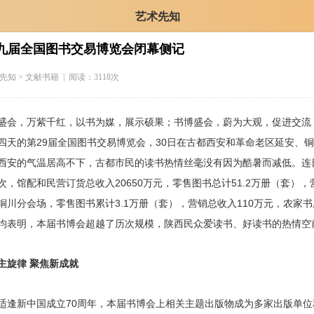
艺术先知
九届全国图书交易博览会闭幕侧记
先知
> 文献书籍 | 阅读：3118次
，万紫千红，以书为媒，展示硕果；书博盛会，蔚为大观，促进交流
的第29届全国图书交易博览会，30日在古都西安和革命老区延安、铜
西安的气温居高不下，古都市民的读书热情丝毫没有因为酷暑而减低。连
人次，馆配和民营订货总收入20650万元，零售图书总计51.2万册（套），
铜川分会场，零售图书累计3.1万册（套），营销总收入110万元，农家书
均表明，本届书博会超越了历次规模，陕西民众爱读书、好读书的热情空
旋律 聚焦新成就
新中国成立70周年，本届书博会上相关主题出版物成为多家出版单位