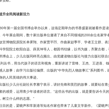
多贡献。
升全民阅读新活力
0年第一届全国书博会举办以来，这场定期举办的书香盛宴就被看作是读者
。今年展会期间，数十家出版单位邀请了来自不同领域的200余位名家学
故宫博物院原院长单霁翔、作家贾平凹、作曲家赵季平、学者王立群、表
科学院院士欧阳自远、薛其坤等人，都因书结缘，以书为媒，齐聚古都，
会上，少儿出版同样亮点频出。由党建读物出版社与接力出版社联合出
系列丛书，用当代孩子的语言和视角，重新讲述了雷锋、王杰、王进喜、
感人故事；由学习出版社编撰、出版的“中华先烈人物故事汇”系列图书，讲
身的人民英雄的伟大事迹。
社少儿分社副社长李雅宁表示，讲好先锋和英烈的故事，就要站在青
者的感受，运用青少年读者的语言。“这些丛书的出版，就是要告诉今天
，树立什么样的志愿。”
的是，梁晓声和常新港等知名作家也带来了儿童文学新作。《梁晓声