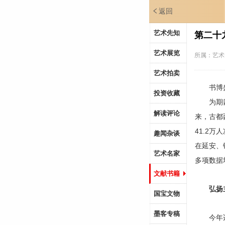
返回
艺术先知
第二十
艺术展览
所属：
艺术
艺术拍卖
书博盛会
投资收藏
为期四天
解读评论
来，古都
41.2万
趣闻杂谈
在延安、
艺术名家
多项数据
文献书籍
弘扬主
国宝文物
墨客专稿
今年适逢