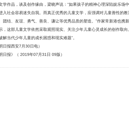
文学作品，谈及创作缘由，梁晓声说：“如果孩子的精神心理深陷娱乐场
进入社会容易迷失自我。而真正优秀的儿童文学，应强调对儿童善性的教
、团结、友谊、勇气、善良、谦让等优秀品质的塑造。”作家常新港也携
示，这部儿童文学依然采取观照现实、关注少年儿童心灵成长的创作取向
破解当代少年儿童的成长困惑和现实难题”。
报西安7月30日电）
》（ 2019年07月31日 09版）