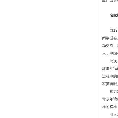
版作出更
名家提
自198
阅读盛会
动交流。
人，中国
此次书博
故事汇”
过程中的
家英勇献
接力出版
青少年读
样的榜样
引人注目