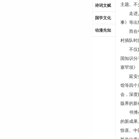
主题。不
诗词文赋
走进人民
国学文化
事》等出
动漫先知
而在中共
村插队时
不仅如此
国知识分
塞罕坝》
延安分会
馆等四个
会，深度
版界的新
书博会上
的新成果
惊喜。中