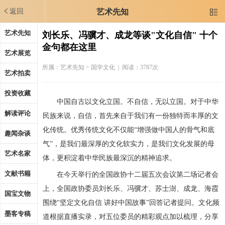
返回
艺术先知

艺术先知
刘长乐、冯骥才、成龙等谈"文化自信" 十个
金句都在这里
艺术展览
所属：
艺术先知
> 国学文化 | 阅读：3787次
艺术拍卖
投资收藏
中国自古以文化立国。不自信，无以立国。对于中华
解读评论
民族来说，自信，首先来自于我们有一份独特而丰厚的文
化传统。优秀传统文化不仅能“增强做中国人的骨气和底
趣闻杂谈
气”，是我们最深厚的文化软实力，是我们文化发展的母
艺术名家
体，更积淀着中华民族最深沉的精神追求。
文献书籍
在今天举行的全国政协十二届五次会议第二场记者会
上，全国政协委员刘长乐、冯骥才、苏士澍、成龙、海霞
国宝文物
围绕“坚定文化自信 讲好中国故事”回答记者提问。文化频
墨客专稿
道根据直播实录，对五位委员的精彩观点加以梳理，分享