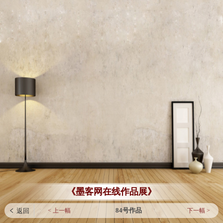
《墨客网在线作品展》
84号作品
< 上一幅
下一幅 >
 返回