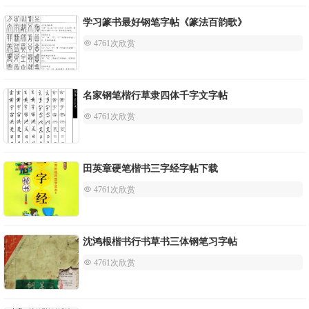
学习篆书最好钢笔字帖《篆法百韵歌》
 4761次欣赏
名家钢笔楷行草隶四体千字文字帖
 4761次欣赏
田英章硬笔楷书三字经字帖下载
 4761次欣赏
沈鸿根楷书行书草书三体钢笔习字帖
 4761次欣赏