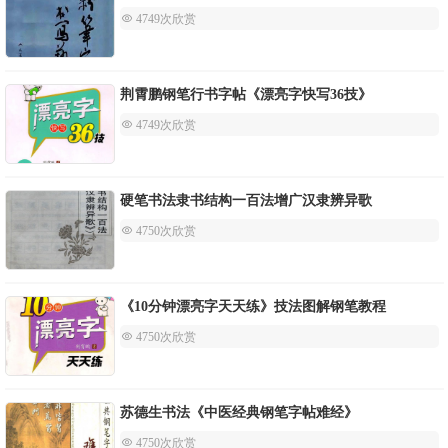
 4749次欣赏
荆霄鹏钢笔行书字帖《漂亮字快写36技》
 4749次欣赏
硬笔书法隶书结构一百法增广汉隶辨异歌
 4750次欣赏
《10分钟漂亮字天天练》技法图解钢笔教程
 4750次欣赏
苏德生书法《中医经典钢笔字帖难经》
 4750次欣赏