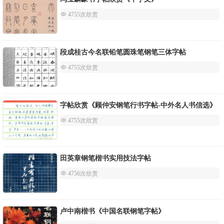
 4755次欣赏
段成桂古今名联铅笔圆珠笔钢笔三体字帖
 4755次欣赏
字帖欣赏《顾仲安钢笔行书字帖-中外名人书信选》
 4755次欣赏
田英章钢笔楷书实用技法字帖
 4756次欣赏
卢中南楷书《中国名联钢笔字帖》