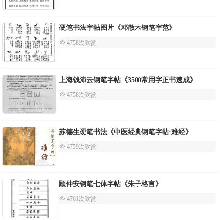
硬笔书法字帖图片《邓散木钢笔字范》
 4758次欣赏
上海钱沛云钢笔字帖《3500常用字正书速成》
 4758次欣赏
苏德生硬笔书法《中医经典钢笔字帖·难经》
 4759次欣赏
顾仲安钢笔七体字帖《朱子格言》
 4761次欣赏