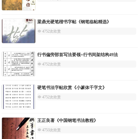
梁鼎光硬笔楷书字帖《钢笔临帖精选》
 4752次欣赏
行书偏旁部首写法要领+行书间架结构49法
 4752次欣赏
硬笔书法字帖欣赏《小篆体千字文》
 4752次欣赏
王正良著《中国钢笔书法教程》
 4753次欣赏