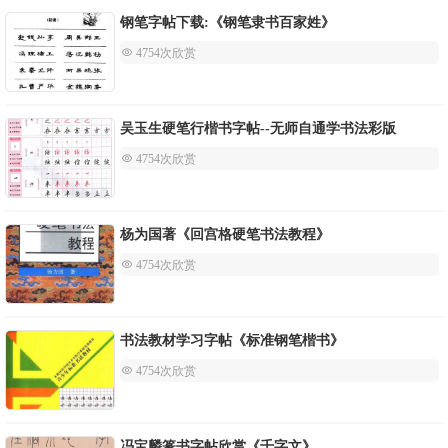
钢笔字帖下载:《钢笔隶书百家姓》
 4754次欣赏
吴玉生硬笔行楷书字帖--无师自通学书法彩版
 4754次欣赏
杨为国著《回宫格硬笔书法教程》
 4754次欣赏
书法教材学习字帖《标准钢笔楷书》
 4754次欣赏
冯宝麟篆书字帖欣赏《千字文》