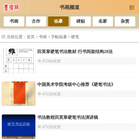
书画频道

书画
古作
临摹
碑贴
名家
杂赏
 当前位置：
首页
>
书画
>
字帖临摹
>
硬笔
田英章硬笔书法教材:行书间架结构28法
 4724次欣赏
中国美术学院考级中心推荐《硬笔书法》
 4732次欣赏
书法教程田英章硬笔书法演讲稿
 4732次欣赏