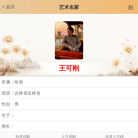
返回
艺术名家

王可刚
所属：绘画
现居：吉林省吉林省
性别：男
生于：
擅长：
热度指数
人气指数
年度人气榜