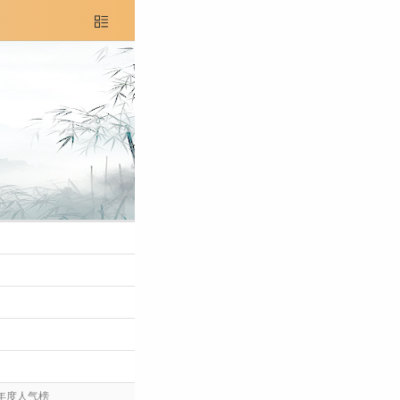

年度人气榜