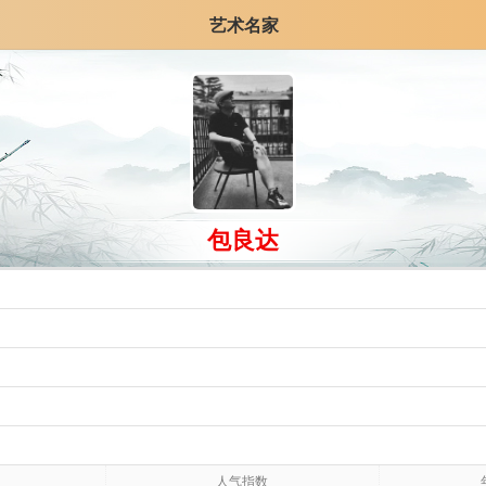
艺术名家
包良达
人气指数