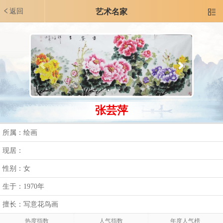
返回
艺术名家

张芸萍
所属：绘画
现居：
性别：女
生于：1970年
擅长：写意花鸟画
热度指数
人气指数
年度人气榜