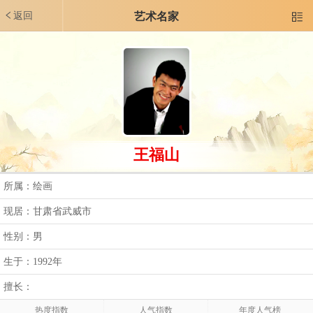
返回
艺术名家

王福山
所属：绘画
现居：甘肃省武威市
性别：男
生于：1992年
擅长：
热度指数
人气指数
年度人气榜