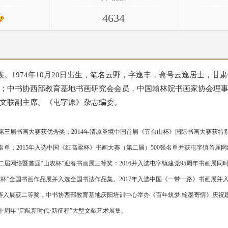
4634
1974年10月20日出生，笔名云野，字逸丰，斋号云逸居士，甘
；中书协西部教育基地书画研究会会员，中国翰林院书画家协会理
文联副主席。《屯字原》杂志编委。
业第三届书画大赛获优秀奖；2014年清凉圣境中国首届《五台山杯》国际书画大赛获特别
单；2015年入选中国《红高梁杯》书画大赛（第二届）500强名单并获屯字镇首届
第二届网络暨首届“山农杯”迎春书画展三等奖：2016并入选屯字镇建党95周年书画展
诚信杯”全国书画作品展并入选全国书法作品集。2017年入选中国《一带一路》书画展并入选
大赛入展获二等奖，中书协西部教育基地庆阳培训中心举办《百年筑梦.翰墨寄情》庆祝建
十周年“启航新时代·新征程”大型文献艺术展集。