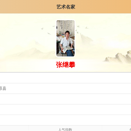
艺术名家
张继攀
原县
人气指数