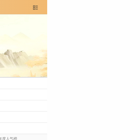

年度人气榜