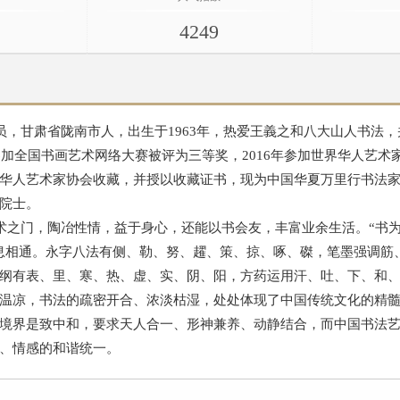
4249
甘肃省陇南市人，出生于1963年，热爱王義之和八大山人书法，
年参加全国书画艺术网络大赛被评为三等奖，2016年参加世界华人艺术
华人艺术家协会收藏，并授以收藏证书，现为中国华夏万里行书法
院士。
门，陶冶性情，益于身心，还能以书会友，丰富业余生活。“书为
息相通。永字八法有侧、勒、努、趯、策、掠、啄、磔，笔墨强调筋
纲有表、里、寒、热、虚、实、阴、阳，方药运用汗、吐、下、和
温凉，书法的疏密开合、浓淡枯湿，处处体现了中国传统文化的精
境界是致中和，要求天人合一、形神兼养、动静结合，而中国书法
、情感的和谐统一。